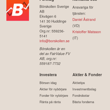
Börskollen Sverige
Ansvariga för
AB
tjänsten:
Ekvägen 6
Daniel Åstrand
141 30 Huddinge
(VD)
Sverige
Org.nr: 559236-
Kristoffer Matsson
5141
(IT)
info@borskollen.se
Börskollen är en
del av FairValue FV
AB, org.nr:
559187-7732
Investera
Aktier & Fonder
Börsen idag
Aktietips
Aktier för nybörjare
Investmentbolag
Fonder för nybörjare
Fondrobotar
Ränta på ränta
Bästa fonderna