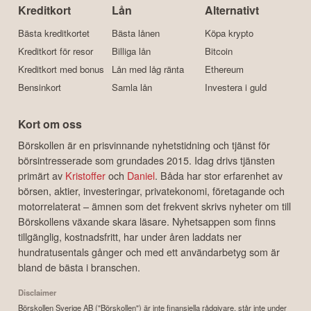
Kreditkort
Lån
Alternativt
Bästa kreditkortet
Bästa lånen
Köpa krypto
Kreditkort för resor
Billiga lån
Bitcoin
Kreditkort med bonus
Lån med låg ränta
Ethereum
Bensinkort
Samla lån
Investera i guld
Kort om oss
Börskollen är en prisvinnande nyhetstidning och tjänst för
börsintresserade som grundades 2015. Idag drivs tjänsten
primärt av
Kristoffer
och
Daniel
. Båda har stor erfarenhet av
börsen, aktier, investeringar, privatekonomi, företagande och
motorrelaterat – ämnen som det frekvent skrivs nyheter om till
Börskollens växande skara läsare. Nyhetsappen som finns
tillgänglig, kostnadsfritt, har under åren laddats ner
hundratusentals gånger och med ett användarbetyg som är
bland de bästa i branschen.
Disclaimer
Börskollen Sverige AB ("Börskollen") är inte finansiella rådgivare, står inte under