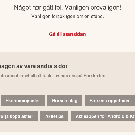
Något har gått fel. Vänligen prova igen!
Vänligen försök igen om en stund.
Gå till startsidan
någon av våra andra sidor
r du annat innehåll att ta del av hos oss på Börskollen
Ekonominyheter
Börsen idag
Börsens öppettider
örja köpa aktier
Aktietips
Aktieappen för Android & i