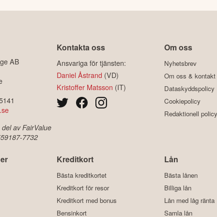
Kontakta oss
Om oss
ige AB
Ansvariga för tjänsten:
Nyhetsbrev
Daniel Åstrand
(VD)
Om oss & kontakt
e
Kristoffer Matsson
(IT)
Dataskyddspolicy
-5141
Cookiepolicy
.se
Redaktionell polic
 del av FairValue
 559187-7732
er
Kreditkort
Lån
Bästa kreditkortet
Bästa lånen
Kreditkort för resor
Billiga lån
Kreditkort med bonus
Lån med låg ränta
Bensinkort
Samla lån