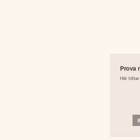
Prova 
Här hitta
B