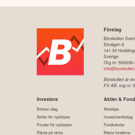
Företag
Börskollen Sver
Ekvägen 6
141 30 Hudding
Sverige
Org.nr: 559236
info@borskollen
Börskollen är en
FV AB, org.nr:
Investera
Aktier & Fond
Börsen idag
Aktietips
Aktier för nybörjare
Investmentbolag
Fonder för nybörjare
Fondrobotar
Ränta på ränta
Bästa fonderna