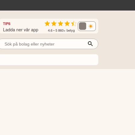
TIPS
Ladda ner vår app
4.6 • 5 860+ betyg