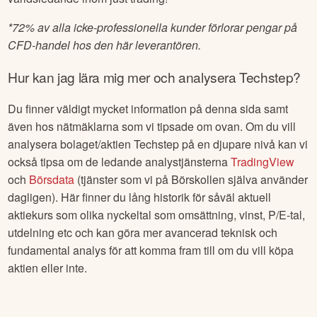
tradingmäklare som är mer specialiserade på denna typ av
aktiehandel. Här kan vi istället tipsa om
IG
* – välkänt och
världsledande inom just trading!
*
72% av alla icke-professionella kunder förlorar pengar på
CFD-handel hos den här leverantören.
Hur kan jag lära mig mer och analysera
Techstep
?
Du finner väldigt mycket information på denna sida samt
även hos nätmäklarna som vi tipsade om ovan. Om du vill
analysera bolaget/aktien
Techstep
på en djupare nivå kan vi
också tipsa om de ledande analystjänsterna
TradingView
och
Börsdata
(tjänster som vi på Börskollen själva använder
dagligen). Här finner du lång historik för såväl aktuell
aktiekurs som olika nyckeltal som omsättning, vinst, P/E-tal,
utdelning etc och kan göra mer avancerad teknisk och
fundamental analys för att komma fram till om du vill köpa