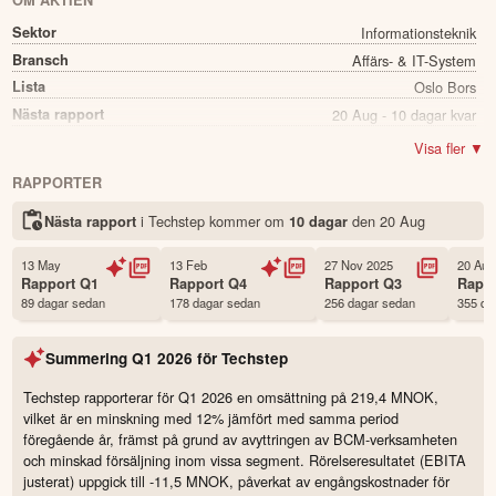
OM AKTIEN
Sektor
Informationsteknik
Bransch
Affärs- & IT-System
Lista
Oslo Bors
Nästa rapport
20 Aug - 10 dagar kvar
Utdelning
Nej
Visa fler ▼
Namn
Techstep
RAPPORTER
Ticker
TECH
i Techstep kommer
om
den
20 Aug
Nästa rapport
10 dagar
Status
Noterad
Land
Norge
13 May
13 Feb
27 Nov 2025
20 Aug
Första handelsdag
11 Jun 2002
Rapport
Q1
Rapport
Q4
Rapport
Q3
Rapp
89 dagar sedan
178 dagar sedan
256 dagar sedan
355 da
Antal ägare Avanza
85 st
Antal ägare Nordnet
882 st
Summering
Q1 2026
för
Techstep
Källa:
Börsdata
Techstep rapporterar för Q1 2026 en omsättning på 219,4 MNOK,
vilket är en minskning med 12% jämfört med samma period
föregående år, främst på grund av avyttringen av BCM-verksamheten
och minskad försäljning inom vissa segment. Rörelseresultatet (EBITA
justerat) uppgick till -11,5 MNOK, påverkat av engångskostnader för