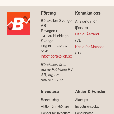
aktien eller inte.
Företag
Kontakta oss
Börskollen Sverige
Ansvariga för
AB
tjänsten:
Ekvägen 6
Daniel Åstrand
141 30 Huddinge
(VD)
Sverige
Org.nr: 559236-
Kristoffer Matsson
5141
(IT)
info@borskollen.se
Börskollen är en
del av FairValue FV
AB, org.nr:
559187-7732
Investera
Aktier & Fonder