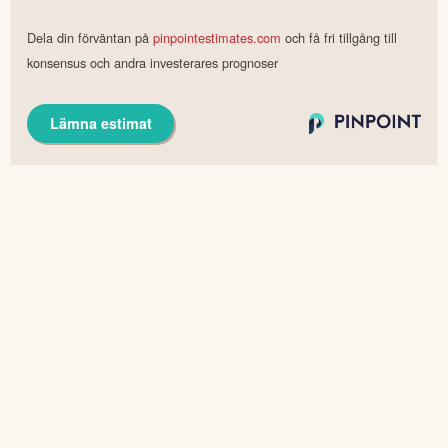
Det finns inte tillräckligt med rapportestimat för
Techstep
än.
Dela din förväntan på
pinpointestimates.com
och få fri tillgång till
konsensus och andra investerares prognoser
Lämna estimat