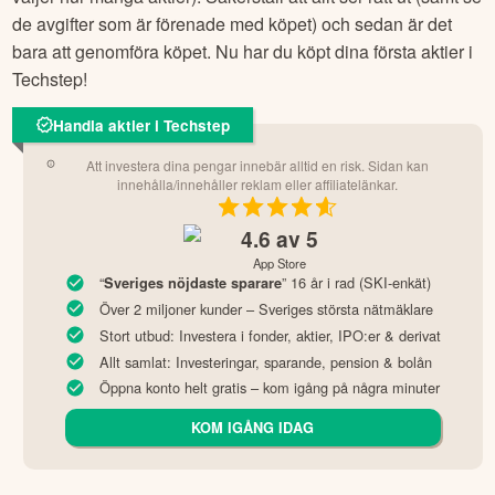
att det är en bra aktie att köpa, klickar du bara på den blåa
köpknappen och anger vilket belopp du vill investera (eller
väljer hur många aktier). Säkerställ att allt ser rätt ut (samt se
de avgifter som är förenade med köpet) och sedan är det
bara att genomföra köpet. Nu har du köpt dina första aktier i
Techstep
!
Handla aktier i Techstep
Att investera dina pengar innebär alltid en risk. Sidan kan
innehålla/innehåller reklam eller affiliatelänkar.
4.6
av 5
App Store
“
” 16 år i rad (SKI-enkät)
Sveriges nöjdaste sparare
Över 2 miljoner kunder – Sveriges största nätmäklare
Stort utbud: Investera i fonder, aktier, IPO:er & derivat
Allt samlat: Investeringar, sparande, pension & bolån
Öppna konto helt gratis – kom igång på några minuter