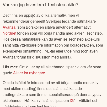
72% av alla icke-professionella kunder förlorar pengar på
CFD-handel hos den här leverantören.
Var kan jag investera i
Techstep
aktie?
Det finns en uppsjö av olika alternativ, men vi
rekommenderar generellt Sveriges ledande nätmäklare
Avanza
(som Börskollen själva använder) alternativt
Nordnet
för den som vill börja handla med aktier i
Techstep
.
Hos dessa nätmäklare kan du även se
Techstep
aktiekurs
samt hitta ytterligare bra information om bolaget/aktien, som
exempelvis omsättning, P/E-tal eller utdelning (och även
Avanza forum för diskussion med andra).
Läs mer:
Om du är ny till aktiehandel tipsar vi om vår stora
guide
Aktier för nybörjare
.
Om du istället är intresserad av att börja handla mer aktivt
med aktien (trading) finns det istället så kallade