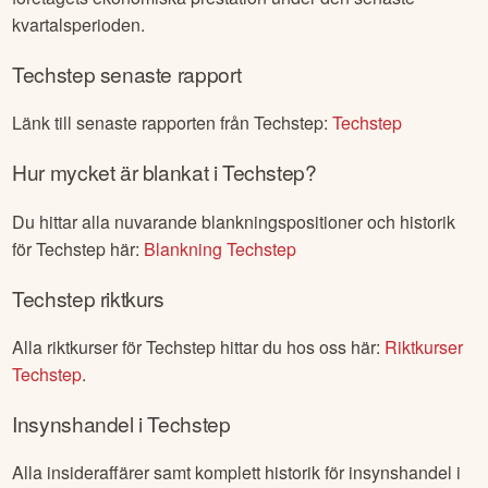
gånger om året. Syftet med en kvartalsrapport är att ge
aktieägare, investerare och allmänheten en insikt i
företagets ekonomiska prestation under den senaste
kvartalsperioden.
Techstep
senaste rapport
Länk till senaste rapporten från
Techstep
:
Techstep
Hur mycket är blankat i
Techstep
?
Du hittar alla nuvarande blankningspositioner och historik
för
Techstep
här:
Blankning
Techstep
Techstep
riktkurs
Alla riktkurser för
Techstep
hittar du hos oss här:
Riktkurser
Techstep
.