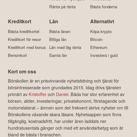
Börsen idag
Aktietips
Aktier för nybörjare
Investmentbolag
Fonder för nybörjare
Fondrobotar
Ränta på ränta
Bästa fonderna
Kreditkort
Lån
Alternativt
Bästa kreditkortet
Bästa lånen
Köpa krypto
Kreditkort för resor
Billiga lån
Bitcoin
Kreditkort med bonus
Lån med låg ränta
Ethereum
Bensinkort
Samla lån
Investera i guld
Kort om oss
Börskollen är en prisvinnande nyhetstidning och tjänst för
börsintresserade som grundades 2015. Idag drivs tjänsten
primärt av
Kristoffer
och
Daniel
. Båda har stor erfarenhet av
börsen, aktier, investeringar, privatekonomi, företagande och
motorrelaterat – ämnen som det frekvent skrivs nyheter om till
Börskollens växande skara läsare. Nyhetsappen som finns