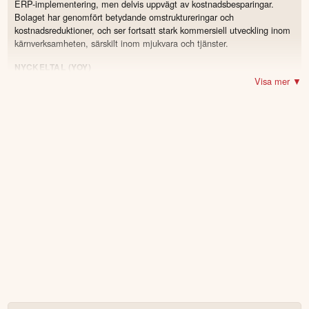
ERP-implementering, men delvis uppvägt av kostnadsbesparingar.
Bolaget har genomfört betydande omstruktureringar och
kostnadsreduktioner, och ser fortsatt stark kommersiell utveckling inom
kärnverksamheten, särskilt inom mjukvara och tjänster.
NYCKELTAL (YOY)
Visa mer ▼
219,4 MNOK
(248,75)
Omsättning
-11.8
%
−11,46 MNOK
(2,26)
Resultat
57,817 MNOK
(86,11)
Net gross profit
-32.8
%
26,4 %
(34,6)
Net gross profit margin
-8.2
260,858 MNOK
Annualized Recurring Revenue
-21.2
%
(ARR)
(331,125)
12,574 MNOK
(31,01)
EBITDA adjusted
-59.4
%
0,822 MNOK
(2,235)
Cash flow from operating activities
-63.2
%
POSITIVT
Kostnadsbasen har reducerats kraftigt genom omstrukturering
och effektivisering.
Stark kommersiell utveckling inom kärnplattformarna