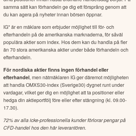
börsnoterade bolag sina kvartalsrapporter när marknaden
har stängt. Då kan efterhandeln ge dig chansen att justera
dina positioner innan nästa ordinarie handelsdag börjar. På
samma sätt kan förhandeln ge dig ett försprång genom att
du kan agera på nyheter innan börsen öppnar.
IG* är en mäklare som erbjuder möjlighet till för- och
efterhandeln på de amerikanska marknaderna, för såväl
populära aktier som index. Hos dem kan du handla på fler
än 70 stora amerikanska aktier under både förhandeln och
efterhandeln.
För nordiska aktier finns ingen förhandel eller
efterhandel
, men nätmäklaren IG ger däremot möjligheten
att handla OMXS30-index (Sverige30) dygnet runt under
vardagar, vilket ger dig en möjlighet att ta positioner eller
hedga din aktieportfölj före eller efter stängning (kl. 09.00-
17.30).