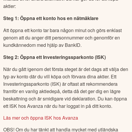
I detta exempel belyser vi Avanza, en ledande nätmäklare
som vi på Börskollen själva använder, men processen ser
likartad ut för andra alternativ. Så här gör du för att köpa
aktier:
Steg 1: Öppna ett konto hos en nätmäklare
Att öppna ett konto tar bara någon minut och görs enklast
genom att du anger ditt personnummer och genomför en
kundkännedom med hjälp av BankID.
Steg 2: Öppna ett Investeringssparkonto (ISK)
När du gått igenom det första steget är det dags att välja den
typ av konto där du vill köpa och förvara dina aktier. Ett
Investeringssparkonto (ISK) är oftast att rekommendera
framför en vanlig aktiedepå, detta då det ger dig en lägre
beskattning och är smidigare vid deklaration. Du kan öppna
ett ISK hos Avanza när du har loggat in på ditt konto.