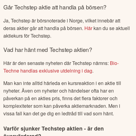
KOM IGÅNG IDAG
Går
Techstep
aktie att handla på börsen?
Ja,
Techstep
är börsnoterade
i Norge
, vilket innebär att
deras aktier går att handla på börsen.
Här
kan du se aktuell
aktiekurs för
Techstep
.
Vad har hänt med
Techstep
aktien?
Här är den senaste nyheten där
Techstep
nämns:
Bio-
Techne handlas exklusive utdelning i dag
.
Man kan inte alltid härleda en kursreaktion i en aktie till
nyheter. Även om nyheter och händelser ofta har en
påverkan på en akties pris, finns det flera faktorer och
komplexiteter som kan påverka aktiemarknaden. Men i
vissa fall kan det ge dig en ledtråd till vad som hänt.