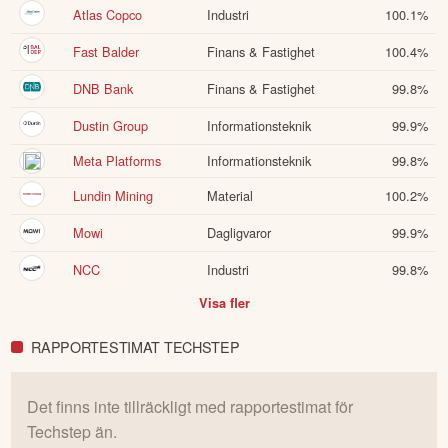
ANVÄNDARE BEVAKAR ÄVEN
Aktie
Sektor
Andel
Atlas Copco
Industri
100.1
%
Fast Balder
Finans & Fastighet
100.4
%
DNB Bank
Finans & Fastighet
99.8
%
Dustin Group
Informationsteknik
99.9
%
Meta Platforms
Informationsteknik
99.8
%
Lundin Mining
Material
100.2
%
Mowi
Dagligvaror
99.9
%
NCC
Industri
99.8
%
Visa fler
RAPPORTESTIMAT TECHSTEP