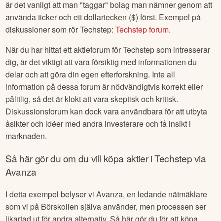
investeringsstrategier och marknadsnyheter.
Ett vanligt forum för aktier och aktiediskussion är Twitter. Där
är det vanligt att man "taggar" bolag man nämner genom att
använda ticker och ett dollartecken ($) först. Exempel på
diskussioner som rör
Techstep
:
Techstep
forum
.
När du har hittat ett aktieforum för
Techstep
som intresserar
dig, är det viktigt att vara försiktig med informationen du
delar och att göra din egen efterforskning. Inte all
information på dessa forum är nödvändigtvis korrekt eller
pålitlig, så det är klokt att vara skeptisk och kritisk.
Diskussionsforum kan dock vara användbara för att utbyta
åsikter och idéer med andra investerare och få insikt i
marknaden.
Så här gör du om du vill köpa aktier i
Techstep
via
Avanza