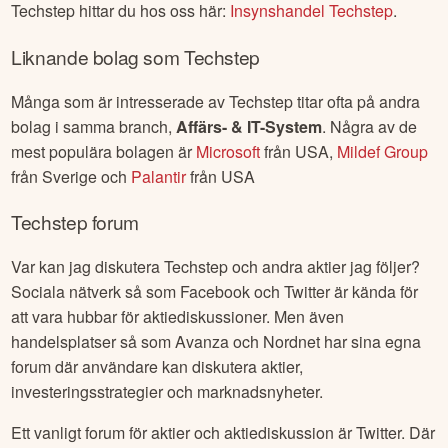
Insynshandel i
Techstep
Alla insideraffärer samt komplett historik för insynshandel i
Techstep
hittar du hos oss här:
Insynshandel
Techstep
.
Liknande bolag som
Techstep
Många som är intresserade av
Techstep
titar ofta på andra
bolag i samma branch,
Affärs- & IT-System
. Några av de
mest populära bolagen är
Microsoft
från
USA
,
Mildef Group
från
Sverige
och
Palantir
från
USA
Techstep
forum
Var kan jag diskutera
Techstep
och andra aktier jag följer?
Sociala nätverk så som Facebook och Twitter är kända för
att vara hubbar för aktiediskussioner. Men även
handelsplatser så som Avanza och Nordnet har sina egna
forum där användare kan diskutera aktier,