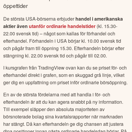
utdelningar och återköp av aktier m.fl.
Förhandel
Techstep
– Handla utanför börsens
öppettider
De största USA-börserna erbjuder
handel i amerikanska
aktier även
utanför ordinarie handelstider
(kl. 15.30-
22.00 svensk tid) – något som kallas för förhandel och
efterhandel. Förhandeln i USA börjar kl. 10.00 svensk tid
och pågår fram till öppning 15.30. Efterhandeln börjar efter
stängning kl. 22.00 svensk tid och pågår till 02.00.
I kursgrafen från TradingView ovan kan du se priset för- och
efterhandel direkt i grafen, som en skuggad grå linje, vilket
ger dig en uppfattning om priset inför ordinarie börsöppning.
En av de största fördelarna med att handla i för- och
efterhandeln är att du kan agera snabbt på ny information.
Till exempel släpper den absoluta majoriteten av