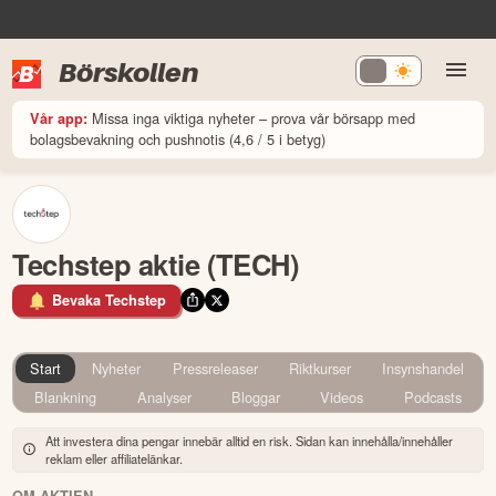
Börskollen
Missa inga viktiga nyheter – prova vår börsapp med
Vår app:
bolagsbevakning och pushnotis (4,6 / 5 i betyg)
Techstep aktie (TECH)
Bevaka Techstep
Start
Nyheter
Pressreleaser
Riktkurser
Insynshandel
Blankning
Analyser
Bloggar
Videos
Podcasts
Att investera dina pengar innebär alltid en risk. Sidan kan innehålla/innehåller
reklam eller affiliatelänkar.