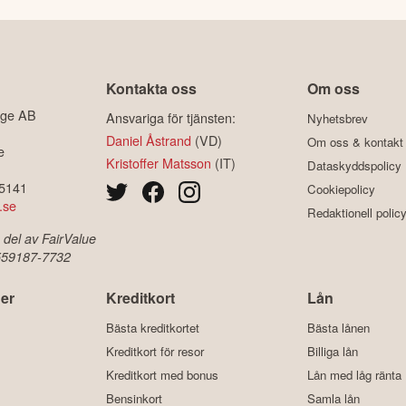
Kontakta oss
Om oss
ige AB
Ansvariga för tjänsten:
Nyhetsbrev
Daniel Åstrand
(VD)
Om oss & kontakt
e
Kristoffer Matsson
(IT)
Dataskyddspolicy
-5141
Cookiepolicy
.se
Redaktionell polic
 del av FairValue
 559187-7732
er
Kreditkort
Lån
Bästa kreditkortet
Bästa lånen
Kreditkort för resor
Billiga lån
Kreditkort med bonus
Lån med låg ränta
Bensinkort
Samla lån