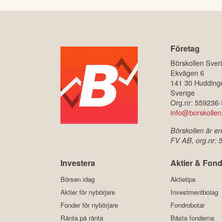
Företag
Börskollen Sver
Ekvägen 6
141 30 Hudding
Sverige
Org.nr: 559236
info@borskollen
Börskollen är en
FV AB, org.nr:
Investera
Aktier & Fond
Börsen idag
Aktietips
Aktier för nybörjare
Investmentbolag
Fonder för nybörjare
Fondrobotar
Ränta på ränta
Bästa fonderna