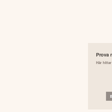
Prova 
Här hitta
B