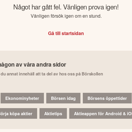
Något har gått fel. Vänligen prova igen!
Vänligen försök igen om en stund.
Gå till startsidan
någon av våra andra sidor
r du annat innehåll att ta del av hos oss på Börskollen
Ekonominyheter
Börsen idag
Börsens öppettider
örja köpa aktier
Aktietips
Aktieappen för Android & i