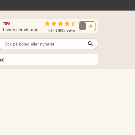
TIPS
Ladda ner vår app
4.6 • 5 860+ betyg
ns)