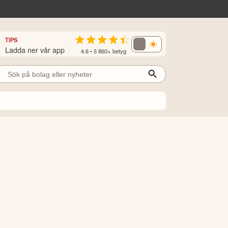
TIPS
Ladda ner vår app
4.6 • 5 860+ betyg