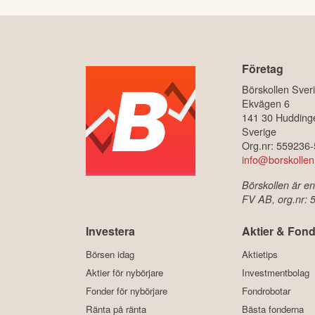
Företag
Börskollen Sver
Ekvägen 6
141 30 Hudding
Sverige
Org.nr: 559236
info@borskollen
Börskollen är en
FV AB, org.nr:
Investera
Aktier & Fond
Börsen idag
Aktietips
Aktier för nybörjare
Investmentbolag
Fonder för nybörjare
Fondrobotar
Ränta på ränta
Bästa fonderna