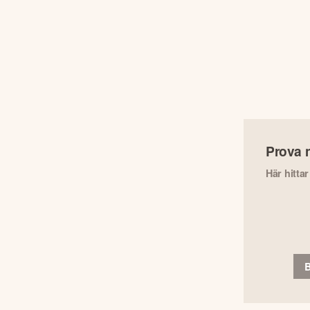
Prova 
Här hitta
B