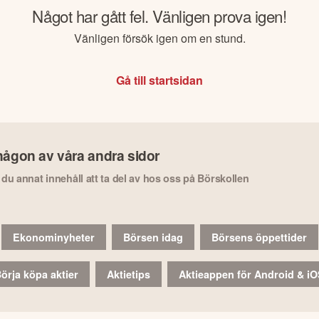
Något har gått fel. Vänligen prova igen!
Vänligen försök igen om en stund.
Gå till startsidan
någon av våra andra sidor
r du annat innehåll att ta del av hos oss på Börskollen
Ekonominyheter
Börsen idag
Börsens öppettider
örja köpa aktier
Aktietips
Aktieappen för Android & i