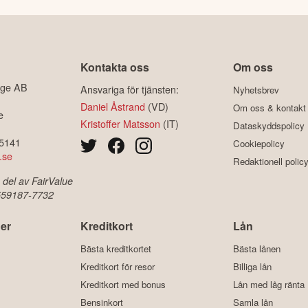
Kontakta oss
Om oss
ige AB
Ansvariga för tjänsten:
Nyhetsbrev
Daniel Åstrand
(VD)
Om oss & kontakt
e
Kristoffer Matsson
(IT)
Dataskyddspolicy
-5141
Cookiepolicy
.se
Redaktionell polic
 del av FairValue
 559187-7732
er
Kreditkort
Lån
Bästa kreditkortet
Bästa lånen
Kreditkort för resor
Billiga lån
Kreditkort med bonus
Lån med låg ränta
Bensinkort
Samla lån