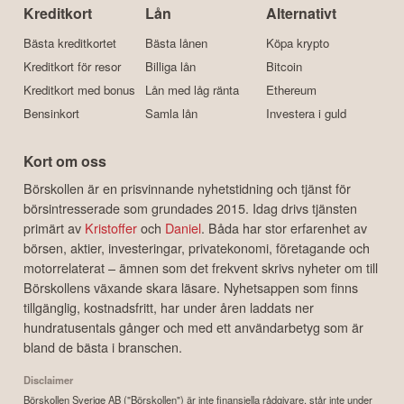
Kreditkort
Lån
Alternativt
Bästa kreditkortet
Bästa lånen
Köpa krypto
Kreditkort för resor
Billiga lån
Bitcoin
Kreditkort med bonus
Lån med låg ränta
Ethereum
Bensinkort
Samla lån
Investera i guld
Kort om oss
Börskollen är en prisvinnande nyhetstidning och tjänst för
börsintresserade som grundades 2015. Idag drivs tjänsten
primärt av
Kristoffer
och
Daniel
. Båda har stor erfarenhet av
börsen, aktier, investeringar, privatekonomi, företagande och
motorrelaterat – ämnen som det frekvent skrivs nyheter om till
Börskollens växande skara läsare. Nyhetsappen som finns
tillgänglig, kostnadsfritt, har under åren laddats ner
hundratusentals gånger och med ett användarbetyg som är
bland de bästa i branschen.
Disclaimer
Börskollen Sverige AB ("Börskollen") är inte finansiella rådgivare, står inte under