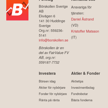
Börskollen Sverige
Ansvariga för
AB
tjänsten:
Ekvägen 6
Daniel Åstrand
141 30 Huddinge
(VD)
Sverige
Org.nr: 559236-
Kristoffer Matsson
5141
(IT)
info@borskollen.se
Börskollen är en
del av FairValue FV
AB, org.nr:
559187-7732
Investera
Aktier & Fonder
Börsen idag
Aktietips
Aktier för nybörjare
Investmentbolag
Fonder för nybörjare
Fondrobotar
Ränta på ränta
Bästa fonderna