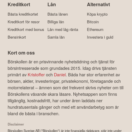
Kreditkort
Lån
Alternativt
Bästa kreditkortet
Bästa lånen
Köpa krypto
Kreditkort för resor
Billiga lån
Bitcoin
Kreditkort med bonus
Lån med låg ränta
Ethereum
Bensinkort
Samla lån
Investera i guld
Kort om oss
Börskollen är en prisvinnande nyhetstidning och tjänst för
börsintresserade som grundades 2015. Idag drivs tjänsten
primärt av
Kristoffer
och
Daniel
. Båda har stor erfarenhet av
börsen, aktier, investeringar, privatekonomi, företagande och
motorrelaterat – ämnen som det frekvent skrivs nyheter om till
Börskollens växande skara läsare. Nyhetsappen som finns
tillgänglig, kostnadsfritt, har under åren laddats ner
hundratusentals gånger och med ett användarbetyg som är
bland de bästa i branschen.
Disclaimer
Börskollen Sverige AB ("Börskollen") är inte finansiella rådgivare, står inte under