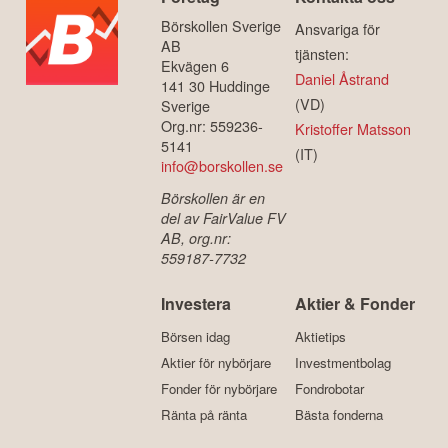
Börskollen Sverige
Ansvariga för
AB
tjänsten:
Ekvägen 6
Daniel Åstrand
141 30 Huddinge
(VD)
Sverige
Org.nr: 559236-
Kristoffer Matsson
5141
(IT)
info@borskollen.se
Börskollen är en
del av FairValue FV
AB, org.nr:
559187-7732
Investera
Aktier & Fonder
Börsen idag
Aktietips
Aktier för nybörjare
Investmentbolag
Fonder för nybörjare
Fondrobotar
Ränta på ränta
Bästa fonderna