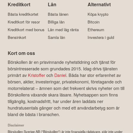
Kreditkort
Lån
Alternativt
Bästa kreditkortet
Bästa lånen
Köpa krypto
Kreditkort för resor
Billiga lån
Bitcoin
Kreditkort med bonus
Lån med låg ränta
Ethereum
Bensinkort
Samla lån
Investera i guld
Kort om oss
Börskollen är en prisvinnande nyhetstidning och tjänst för
börsintresserade som grundades 2015. Idag drivs tjänsten
primärt av
Kristoffer
och
Daniel
. Båda har stor erfarenhet av
börsen, aktier, investeringar, privatekonomi, företagande och
motorrelaterat – ämnen som det frekvent skrivs nyheter om till
Börskollens växande skara läsare. Nyhetsappen som finns
tillgänglig, kostnadsfritt, har under åren laddats ner
hundratusentals gånger och med ett användarbetyg som är
bland de bästa i branschen.
Disclaimer
Börskollen Sverige AB ("Börskollen") är inte finansiella rådgivare, står inte under