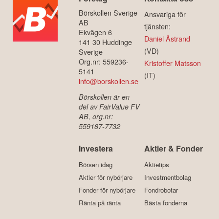
Börskollen Sverige
Ansvariga för
AB
tjänsten:
Ekvägen 6
Daniel Åstrand
141 30 Huddinge
(VD)
Sverige
Org.nr: 559236-
Kristoffer Matsson
5141
(IT)
info@borskollen.se
Börskollen är en
del av FairValue FV
AB, org.nr:
559187-7732
Investera
Aktier & Fonder
Börsen idag
Aktietips
Aktier för nybörjare
Investmentbolag
Fonder för nybörjare
Fondrobotar
Ränta på ränta
Bästa fonderna