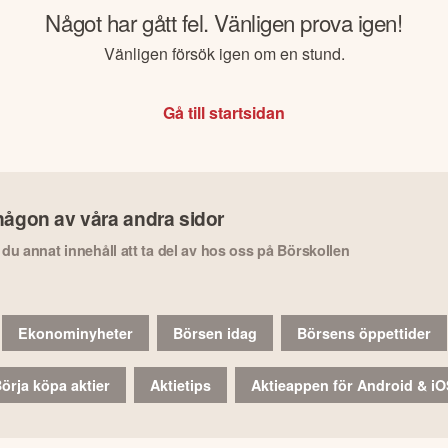
Något har gått fel. Vänligen prova igen!
Vänligen försök igen om en stund.
Gå till startsidan
någon av våra andra sidor
r du annat innehåll att ta del av hos oss på Börskollen
Ekonominyheter
Börsen idag
Börsens öppettider
örja köpa aktier
Aktietips
Aktieappen för Android & i