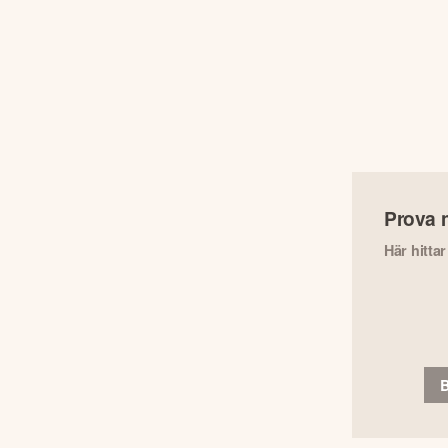
Prova 
Här hitta
B