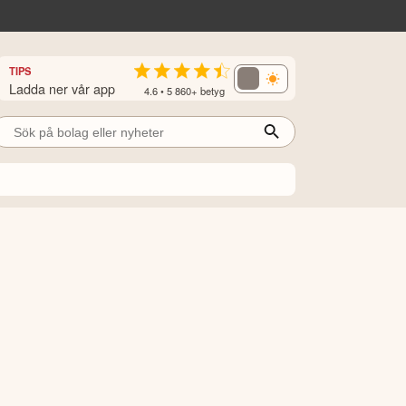
TIPS
Ladda ner vår app
4.6 • 5 860+ betyg