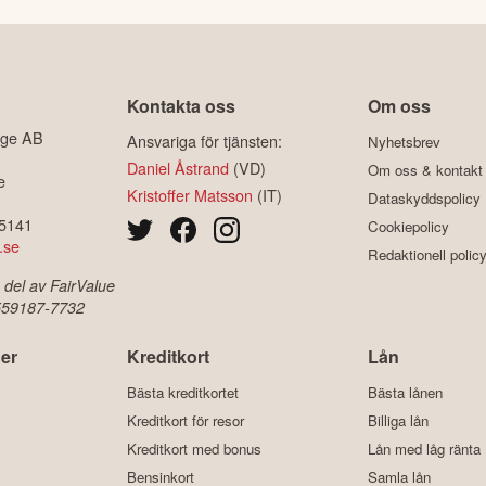
Kontakta oss
Om oss
ige AB
Ansvariga för tjänsten:
Nyhetsbrev
Daniel Åstrand
(VD)
Om oss & kontakt
e
Kristoffer Matsson
(IT)
Dataskyddspolicy
-5141
Cookiepolicy
.se
Redaktionell polic
 del av FairValue
 559187-7732
er
Kreditkort
Lån
Bästa kreditkortet
Bästa lånen
Kreditkort för resor
Billiga lån
Kreditkort med bonus
Lån med låg ränta
Bensinkort
Samla lån