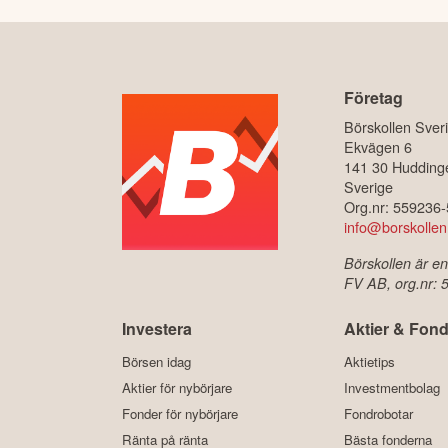
Företag
Börskollen Sver
Ekvägen 6
141 30 Hudding
Sverige
Org.nr: 559236
info@borskollen
Börskollen är en
FV AB, org.nr:
Investera
Aktier & Fond
Börsen idag
Aktietips
Aktier för nybörjare
Investmentbolag
Fonder för nybörjare
Fondrobotar
Ränta på ränta
Bästa fonderna