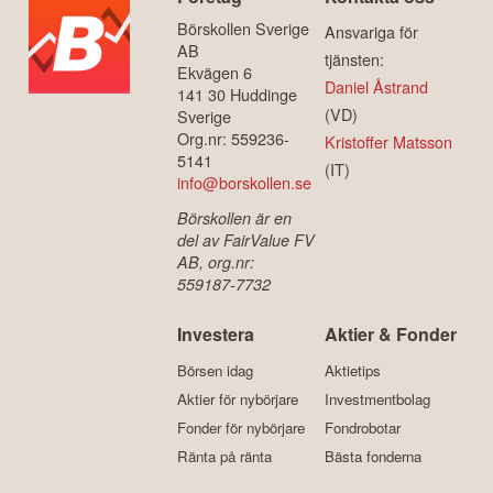
Börskollen Sverige
Ansvariga för
AB
tjänsten:
Ekvägen 6
Daniel Åstrand
141 30 Huddinge
(VD)
Sverige
Org.nr: 559236-
Kristoffer Matsson
5141
(IT)
info@borskollen.se
Börskollen är en
del av FairValue FV
AB, org.nr:
559187-7732
Investera
Aktier & Fonder
Börsen idag
Aktietips
Aktier för nybörjare
Investmentbolag
Fonder för nybörjare
Fondrobotar
Ränta på ränta
Bästa fonderna