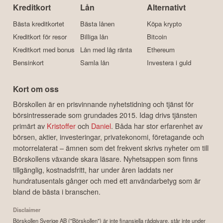
Kreditkort
Lån
Alternativt
Bästa kreditkortet
Bästa lånen
Köpa krypto
Kreditkort för resor
Billiga lån
Bitcoin
Kreditkort med bonus
Lån med låg ränta
Ethereum
Bensinkort
Samla lån
Investera i guld
Kort om oss
Börskollen är en prisvinnande nyhetstidning och tjänst för
börsintresserade som grundades 2015. Idag drivs tjänsten
primärt av
Kristoffer
och
Daniel
. Båda har stor erfarenhet av
börsen, aktier, investeringar, privatekonomi, företagande och
motorrelaterat – ämnen som det frekvent skrivs nyheter om till
Börskollens växande skara läsare. Nyhetsappen som finns
tillgänglig, kostnadsfritt, har under åren laddats ner
hundratusentals gånger och med ett användarbetyg som är
bland de bästa i branschen.
Disclaimer
Börskollen Sverige AB ("Börskollen") är inte finansiella rådgivare, står inte under