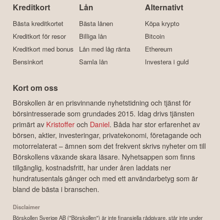
Kreditkort
Lån
Alternativt
Bästa kreditkortet
Bästa lånen
Köpa krypto
Kreditkort för resor
Billiga lån
Bitcoin
Kreditkort med bonus
Lån med låg ränta
Ethereum
Bensinkort
Samla lån
Investera i guld
Kort om oss
Börskollen är en prisvinnande nyhetstidning och tjänst för
börsintresserade som grundades 2015. Idag drivs tjänsten
primärt av
Kristoffer
och
Daniel
. Båda har stor erfarenhet av
börsen, aktier, investeringar, privatekonomi, företagande och
motorrelaterat – ämnen som det frekvent skrivs nyheter om till
Börskollens växande skara läsare. Nyhetsappen som finns
tillgänglig, kostnadsfritt, har under åren laddats ner
hundratusentals gånger och med ett användarbetyg som är
bland de bästa i branschen.
Disclaimer
Börskollen Sverige AB ("Börskollen") är inte finansiella rådgivare, står inte under