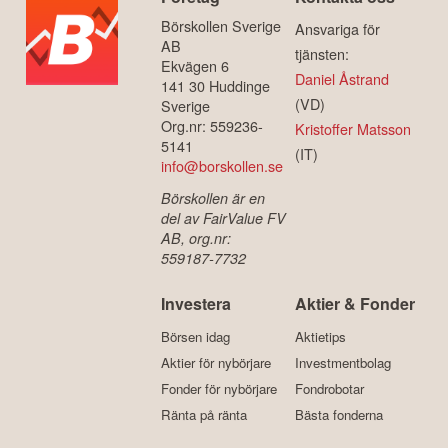
Börskollen Sverige
Ansvariga för
AB
tjänsten:
Ekvägen 6
Daniel Åstrand
141 30 Huddinge
(VD)
Sverige
Org.nr: 559236-
Kristoffer Matsson
5141
(IT)
info@borskollen.se
Börskollen är en
del av FairValue FV
AB, org.nr:
559187-7732
Investera
Aktier & Fonder
Börsen idag
Aktietips
Aktier för nybörjare
Investmentbolag
Fonder för nybörjare
Fondrobotar
Ränta på ränta
Bästa fonderna