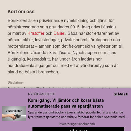
Kort om oss
Börskollen är en prisvinnande nyhetstidning och tjänst för
börsintresserade som grundades 2015. Idag drivs tjänsten
primärt av
Kristoffer
och
Daniel
. Båda har stor erfarenhet av
börsen, aktier, investeringar, privatekonomi, företagande och
motorrelaterat – ämnen som det frekvent skrivs nyheter om till
Börskollens växande skara läsare. Nyhetsappen som finns
tillgänglig, kostnadsfritt, har under åren laddats ner
hundratusentals gånger och med ett användarbetyg som är
bland de bästa i branschen.
Disclaimer
Börskollen Sverige AB ("Börskollen") är inte finansiella rådgivare, står inte under
NYBÖRJARGUIDE
STÄNG X
finansinspektionens tillsyn och ger inga råd till dig. Detta innebär att
Kom igång: Vi jämför och korar bästa
investeringsbeslut baserade på information som direkt eller indirekt härrörande
från Börskollen eller personer med koppling till Börskollen, alltid fattas
automatiserade passiva spartjänsten
självständigt av investeraren. Börskollen frånsäger sig allt ansvar för eventuell
Sparande via fondrobotar växer snabbt i popularitet. Vi granskar de
förlust eller skada av vad slag det må vara som grundar sig på användandet av
fyra främsta tjänsterna och vilka vi föredrar för enkelt sparande med
låga avgifter...
material härrörande från tjänsten Börskollen.
Investeringar innebär risk.