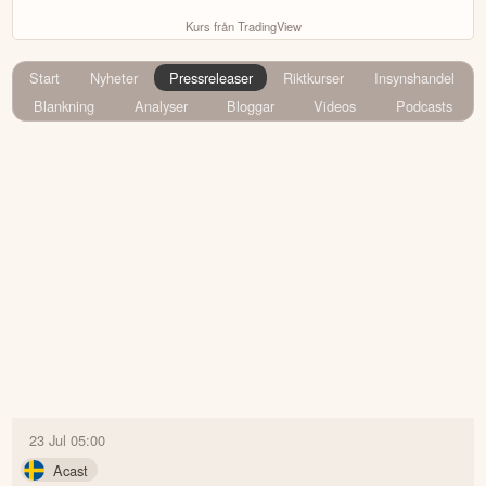
Kurs från TradingView
Start
Nyheter
Pressreleaser
Riktkurser
Insynshandel
Blankning
Analyser
Bloggar
Videos
Podcasts
23 Jul 05:00
Acast