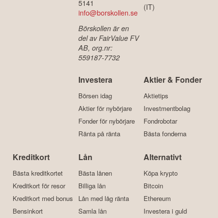
5141
(IT)
info@borskollen.se
Börskollen är en
del av FairValue FV
AB, org.nr:
559187-7732
Investera
Aktier & Fonder
Börsen idag
Aktietips
Aktier för nybörjare
Investmentbolag
Fonder för nybörjare
Fondrobotar
Ränta på ränta
Bästa fonderna
Kreditkort
Lån
Alternativt
Bästa kreditkortet
Bästa lånen
Köpa krypto
Kreditkort för resor
Billiga lån
Bitcoin
Kreditkort med bonus
Lån med låg ränta
Ethereum
Bensinkort
Samla lån
Investera i guld