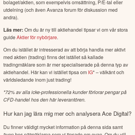
bolaget/aktien, som exempelvis omsättning, P/E-tal eller
utdelning (och även Avanza forum för diskussion med
andra).
Läs mer:
Om du är ny till aktiehandel tipsar vi om vår stora
guide
Aktier för nybörjare
.
Om du istället är intresserad av att börja handla mer aktivt
med aktien (trading) finns det istället så kallade
tradingmäklare som är mer specialiserade på denna typ av
aktiehandel. Här kan vi istället tipsa om
IG
* – välkänt och
världsledande inom just trading!
*
72% av alla icke-professionella kunder förlorar pengar på
CFD-handel hos den här leverantören.
Hur kan jag lära mig mer och analysera
Ace Digital
?
Du finner väldigt mycket information på denna sida samt
även hos nätmäklarna som vi tipsade om ovan. Om du vill