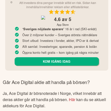
Att investera dina pengar innebär alltid en risk. Sidan kan
innehålla/innehåller reklam eller affiliatelänkar.
4.6
av 5
App Store
“
” 16 år i rad (SKI-enkät)
Sveriges nöjdaste sparare
Över 2 miljoner kunder – Sveriges största nätmäklare
Stort utbud: Investera i fonder, aktier, IPO:er & derivat
Allt samlat: Investeringar, sparande, pension & bolån
Öppna konto helt gratis – kom igång på några minuter
KOM IGÅNG IDAG
Går
Ace Digital
aktie att handla på börsen?
Ja,
Ace Digital
är börsnoterade
i Norge
, vilket innebär att
deras aktier går att handla på börsen.
Här
kan du se aktuell
aktiekurs för
Ace Digital
.