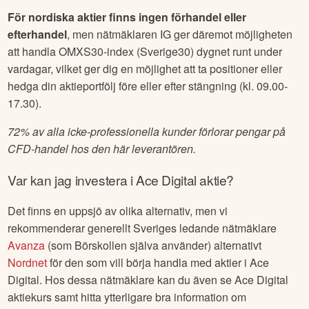
För nordiska aktier finns ingen förhandel eller
efterhandel
, men nätmäklaren IG ger däremot möjligheten
att handla OMXS30-index (Sverige30) dygnet runt under
vardagar, vilket ger dig en möjlighet att ta positioner eller
hedga din aktieportfölj före eller efter stängning (kl. 09.00-
17.30).
72% av alla icke-professionella kunder förlorar pengar på
CFD-handel hos den här leverantören.
Var kan jag investera i
Ace Digital
aktie?
Det finns en uppsjö av olika alternativ, men vi
rekommenderar generellt Sveriges ledande nätmäklare
Avanza
(som Börskollen själva använder) alternativt
Nordnet
för den som vill börja handla med aktier i
Ace
Digital
. Hos dessa nätmäklare kan du även se
Ace Digital
aktiekurs samt hitta ytterligare bra information om