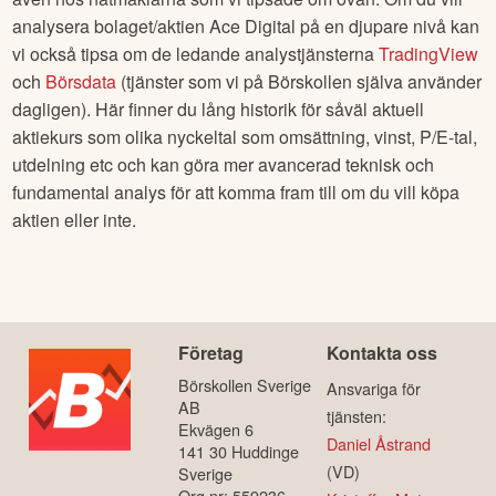
analysera bolaget/aktien
Ace Digital
på en djupare nivå kan
vi också tipsa om de ledande analystjänsterna
TradingView
och
Börsdata
(tjänster som vi på Börskollen själva använder
dagligen). Här finner du lång historik för såväl aktuell
aktiekurs som olika nyckeltal som omsättning, vinst, P/E-tal,
utdelning etc och kan göra mer avancerad teknisk och
fundamental analys för att komma fram till om du vill köpa
aktien eller inte.
Företag
Kontakta oss
Börskollen Sverige
Ansvariga för
AB
tjänsten:
Ekvägen 6
Daniel Åstrand
141 30 Huddinge
(VD)
Sverige
Org.nr: 559236-