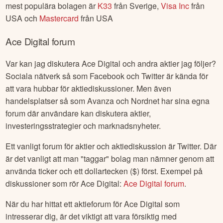
mest populära bolagen är
K33
från
Sverige
,
Visa Inc
från
USA
och
Mastercard
från
USA
Ace Digital
forum
Var kan jag diskutera
Ace Digital
och andra aktier jag följer?
Sociala nätverk så som Facebook och Twitter är kända för
att vara hubbar för aktiediskussioner. Men även
handelsplatser så som Avanza och Nordnet har sina egna
forum där användare kan diskutera aktier,
investeringsstrategier och marknadsnyheter.
Ett vanligt forum för aktier och aktiediskussion är Twitter. Där
är det vanligt att man "taggar" bolag man nämner genom att
använda ticker och ett dollartecken ($) först. Exempel på
diskussioner som rör
Ace Digital
:
Ace Digital
forum
.
När du har hittat ett aktieforum för
Ace Digital
som
intresserar dig, är det viktigt att vara försiktig med