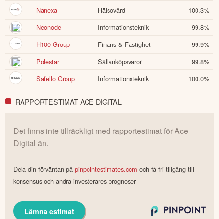
Nanexa
Hälsovård
100.3
%
Neonode
Informationsteknik
99.8
%
H100 Group
Finans & Fastighet
99.9
%
Polestar
Sällanköpsvaror
99.8
%
Safello Group
Informationsteknik
100.0
%
RAPPORTESTIMAT ACE DIGITAL
Det finns inte tillräckligt med rapportestimat för
Ace
Digital
än.
Dela din förväntan på
pinpointestimates.com
och få fri tillgång till
konsensus och andra investerares prognoser
Lämna estimat