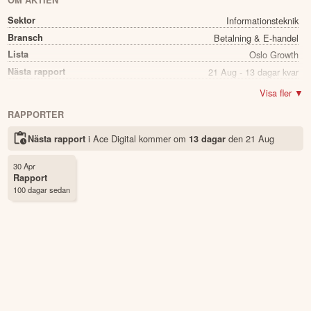
OM AKTIEN
Sektor
Informationsteknik
Bransch
Betalning & E-handel
Lista
Oslo Growth
Nästa rapport
21 Aug - 13 dagar kvar
Utdelning
Nej
Visa fler ▼
Namn
Ace Digital
RAPPORTER
Ticker
ACED
i Ace Digital kommer
om
den
21 Aug
Nästa rapport
13 dagar
Status
Noterad
Land
Norge
30 Apr
Första handelsdag
29 Sep 2025
Rapport
100 dagar sedan
Antal ägare Avanza
16 st
Antal ägare Nordnet
253 st
Källa:
Börsdata