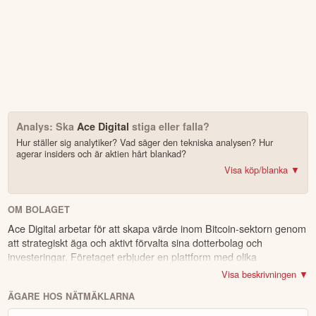
Analys: Ska
Ace Digital
stiga eller falla?
Hur ställer sig analytiker? Vad säger den tekniska analysen? Hur
agerar insiders och är aktien hårt blankad?
Visa köp/blanka ▼
Bonus: Få upp till 500 USD i tillgångar när du öppnar konto –
se
erbjudandet!
OM BOLAGET
Ace Digital arbetar för att skapa värde inom Bitcoin-sektorn genom
4.2
av 5
att strategiskt äga och aktivt förvalta sina dotterbolag och
investeringar. Företaget erbjuder en plattform med olika
Trustpilot
möjligheter kopplade till Bitcoin, och ger rådgivning och utbildning
10 000+ olika marknader samlade – aktier, ETF:er & krypto
Visa beskrivningen ▼
till institutioner och företag. Samtidigt samlar Ace Digital på sig
CopyTrader™ –
kopiera portföljen för toppinvesterare
ÄGARE HOS NÄTMÄKLARNA
Bitcoin som en del av sina tillgångar. Företagets huvudkontor
För- & efterhandel på utvalda börser – ligg steget före
ligger i Oslo.