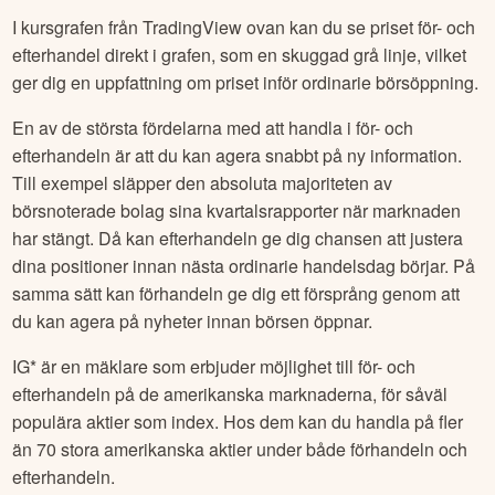
I kursgrafen från TradingView ovan kan du se priset för- och
efterhandel direkt i grafen, som en skuggad grå linje, vilket
ger dig en uppfattning om priset inför ordinarie börsöppning.
En av de största fördelarna med att handla i för- och
efterhandeln är att du kan agera snabbt på ny information.
Till exempel släpper den absoluta majoriteten av
börsnoterade bolag sina kvartalsrapporter när marknaden
har stängt. Då kan efterhandeln ge dig chansen att justera
dina positioner innan nästa ordinarie handelsdag börjar. På
samma sätt kan förhandeln ge dig ett försprång genom att
du kan agera på nyheter innan börsen öppnar.
IG* är en mäklare som erbjuder möjlighet till för- och
efterhandeln på de amerikanska marknaderna, för såväl
populära aktier som index. Hos dem kan du handla på fler
än 70 stora amerikanska aktier under både förhandeln och
efterhandeln.