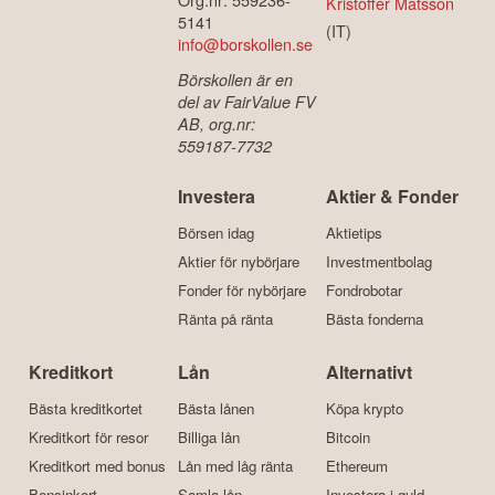
Kristoffer Matsson
5141
(IT)
info@borskollen.se
Börskollen är en
del av FairValue FV
AB, org.nr:
559187-7732
Investera
Aktier & Fonder
Börsen idag
Aktietips
Aktier för nybörjare
Investmentbolag
Fonder för nybörjare
Fondrobotar
Ränta på ränta
Bästa fonderna
Kreditkort
Lån
Alternativt
Bästa kreditkortet
Bästa lånen
Köpa krypto
Kreditkort för resor
Billiga lån
Bitcoin
Kreditkort med bonus
Lån med låg ränta
Ethereum
Bensinkort
Samla lån
Investera i guld