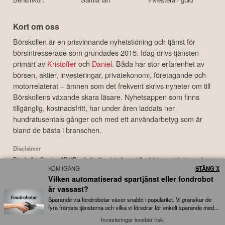
Kort om oss
Börskollen är en prisvinnande nyhetstidning och tjänst för
börsintresserade som grundades 2015. Idag drivs tjänsten
primärt av
Kristoffer
och
Daniel
. Båda har stor erfarenhet av
börsen, aktier, investeringar, privatekonomi, företagande och
motorrelaterat – ämnen som det frekvent skrivs nyheter om till
Börskollens växande skara läsare. Nyhetsappen som finns
tillgänglig, kostnadsfritt, har under åren laddats ner
hundratusentals gånger och med ett användarbetyg som är
bland de bästa i branschen.
Disclaimer
Börskollen Sverige AB ("Börskollen") är inte finansiella rådgivare, står inte under
KOM IGÅNG
STÄNG X
finansinspektionens tillsyn och ger inga råd till dig. Detta innebär att
Vilken automatiserad spartjänst eller fondrobot
investeringsbeslut baserade på information som direkt eller indirekt härrörande
från Börskollen eller personer med koppling till Börskollen, alltid fattas
är vassast?
självständigt av investeraren. Börskollen frånsäger sig allt ansvar för eventuell
Sparande via fondrobotar växer snabbt i popularitet. Vi granskar de
förlust eller skada av vad slag det må vara som grundar sig på användandet av
fyra främsta tjänsterna och vilka vi föredrar för enkelt sparande med
låga avgifter...
material härrörande från tjänsten Börskollen.
Investeringar innebär risk.