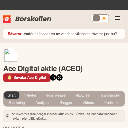
Börskollen
Varför är koppar en av världens viktigaste råvaror just nu?
Råvaror:
Ace Digital aktie (ACED)
Bevaka Ace Digital
Start
Nyheter
Pressreleaser
Riktkurser
Insynshandel
Blankning
Analyser
Bloggar
Videos
Podcasts
Att investera dina pengar innebär alltid en risk. Sidan kan innehålla/innehåller
reklam eller affiliatelänkar.