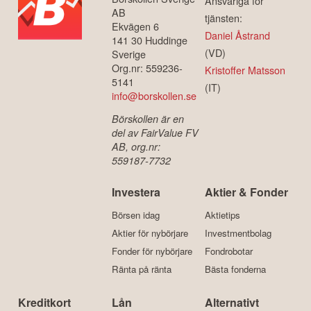
Ansvariga för
AB
tjänsten:
Ekvägen 6
Daniel Åstrand
141 30 Huddinge
(VD)
Sverige
Org.nr: 559236-
Kristoffer Matsson
5141
(IT)
info@borskollen.se
Börskollen är en
del av FairValue FV
AB, org.nr:
559187-7732
Investera
Aktier & Fonder
Börsen idag
Aktietips
Aktier för nybörjare
Investmentbolag
Fonder för nybörjare
Fondrobotar
Ränta på ränta
Bästa fonderna
Kreditkort
Lån
Alternativt