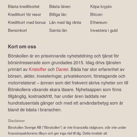
Bästa kreditkortet
Bästa lånen
Köpa krypto
Kreditkort för resor
Billiga lån
Bitcoin
Kreditkort med bonus
Lån med låg ränta
Ethereum
Bensinkort
Samla lån
Investera i guld
Kort om oss
Börskollen är en prisvinnande nyhetstidning och tjänst för
börsintresserade som grundades 2015. Idag drivs tjänsten
primärt av
Kristoffer
och
Daniel
. Båda har stor erfarenhet av
börsen, aktier, investeringar, privatekonomi, företagande och
motorrelaterat – ämnen som det frekvent skrivs nyheter om till
Börskollens växande skara läsare. Nyhetsappen som finns
tillgänglig, kostnadsfritt, har under åren laddats ner
hundratusentals gånger och med ett användarbetyg som är
bland de bästa i branschen.
Disclaimer
Börskollen Sverige AB ("Börskollen") är inte finansiella rådgivare, står inte under
finansinspektionens tillsyn och ger inga råd till dig. Detta innebär att