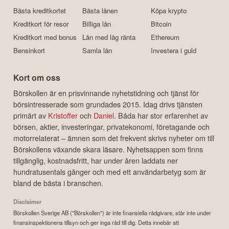
Bästa kreditkortet
Bästa lånen
Köpa krypto
Kreditkort för resor
Billiga lån
Bitcoin
Kreditkort med bonus
Lån med låg ränta
Ethereum
Bensinkort
Samla lån
Investera i guld
Kort om oss
Börskollen är en prisvinnande nyhetstidning och tjänst för
börsintresserade som grundades 2015. Idag drivs tjänsten
primärt av
Kristoffer
och
Daniel
. Båda har stor erfarenhet av
börsen, aktier, investeringar, privatekonomi, företagande och
motorrelaterat – ämnen som det frekvent skrivs nyheter om till
Börskollens växande skara läsare. Nyhetsappen som finns
tillgänglig, kostnadsfritt, har under åren laddats ner
hundratusentals gånger och med ett användarbetyg som är
bland de bästa i branschen.
Disclaimer
Börskollen Sverige AB ("Börskollen") är inte finansiella rådgivare, står inte under
finansinspektionens tillsyn och ger inga råd till dig. Detta innebär att