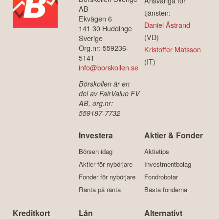
Ansvariga för
AB
tjänsten:
Ekvägen 6
Daniel Åstrand
141 30 Huddinge
(VD)
Sverige
Org.nr: 559236-
Kristoffer Matsson
5141
(IT)
info@borskollen.se
Börskollen är en
del av FairValue FV
AB, org.nr:
559187-7732
Investera
Aktier & Fonder
Börsen idag
Aktietips
Aktier för nybörjare
Investmentbolag
Fonder för nybörjare
Fondrobotar
Ränta på ränta
Bästa fonderna
Kreditkort
Lån
Alternativt