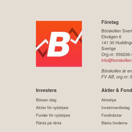
Företag
Börskollen Sver
Ekvägen 6
141 30 Hudding
Sverige
Org.nr: 559236
info@borskollen
Börskollen är en
FV AB, org.nr:
Investera
Aktier & Fond
Börsen idag
Aktietips
Aktier för nybörjare
Investmentbolag
Fonder för nybörjare
Fondrobotar
Ränta på ränta
Bästa fonderna