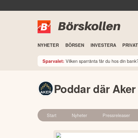
Börskollen
NYHETER
BÖRSEN
INVESTERA
PRIVA
Vilken sparränta får du hos din ban
Sparvalet:
Poddar där Ake
Start
Nyheter
Pressreleaser