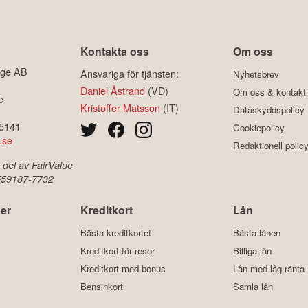
Kontakta oss
Om oss
ige AB
Ansvariga för tjänsten:
Nyhetsbrev
Daniel Åstrand
(VD)
Om oss & kontakt
e
Kristoffer Matsson
(IT)
Dataskyddspolicy
-5141
Cookiepolicy
.se
Redaktionell polic
 del av FairValue
 559187-7732
er
Kreditkort
Lån
Bästa kreditkortet
Bästa lånen
Kreditkort för resor
Billiga lån
Kreditkort med bonus
Lån med låg ränta
Bensinkort
Samla lån