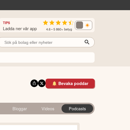
TIPS
Ladda ner vår app
4.6 • 5 860+ betyg
Bevaka poddar
Bloggar
Videos
Podcasts