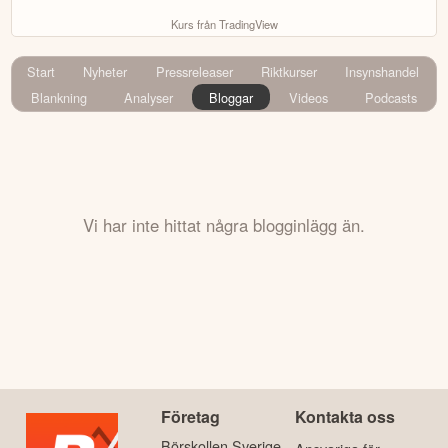
Kurs från TradingView
Start
Nyheter
Pressreleaser
Riktkurser
Insynshandel
Blankning
Analyser
Bloggar
Videos
Podcasts
Vi har inte hittat några blogginlägg än.
Företag
Kontakta oss
Börskollen Sverige