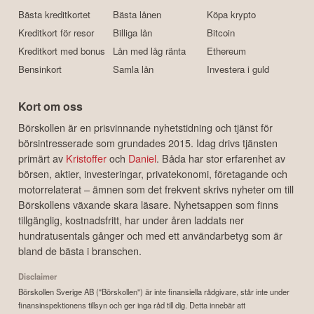
Bästa kreditkortet
Bästa lånen
Köpa krypto
Kreditkort för resor
Billiga lån
Bitcoin
Kreditkort med bonus
Lån med låg ränta
Ethereum
Bensinkort
Samla lån
Investera i guld
Kort om oss
Börskollen är en prisvinnande nyhetstidning och tjänst för
börsintresserade som grundades 2015. Idag drivs tjänsten
primärt av
Kristoffer
och
Daniel
. Båda har stor erfarenhet av
börsen, aktier, investeringar, privatekonomi, företagande och
motorrelaterat – ämnen som det frekvent skrivs nyheter om till
Börskollens växande skara läsare. Nyhetsappen som finns
tillgänglig, kostnadsfritt, har under åren laddats ner
hundratusentals gånger och med ett användarbetyg som är
bland de bästa i branschen.
Disclaimer
Börskollen Sverige AB ("Börskollen") är inte finansiella rådgivare, står inte under
finansinspektionens tillsyn och ger inga råd till dig. Detta innebär att