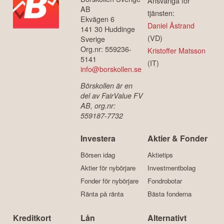
Ansvariga för
AB
tjänsten:
Ekvägen 6
Daniel Åstrand
141 30 Huddinge
(VD)
Sverige
Org.nr: 559236-
Kristoffer Matsson
5141
(IT)
info@borskollen.se
Börskollen är en
del av FairValue FV
AB, org.nr:
559187-7732
Investera
Aktier & Fonder
Börsen idag
Aktietips
Aktier för nybörjare
Investmentbolag
Fonder för nybörjare
Fondrobotar
Ränta på ränta
Bästa fonderna
Kreditkort
Lån
Alternativt