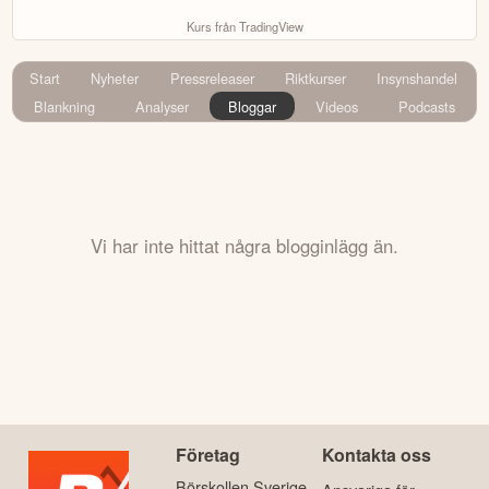
Kurs från TradingView
Start
Nyheter
Pressreleaser
Riktkurser
Insynshandel
Blankning
Analyser
Bloggar
Videos
Podcasts
Vi har inte hittat några blogginlägg än.
Företag
Kontakta oss
Börskollen Sverige