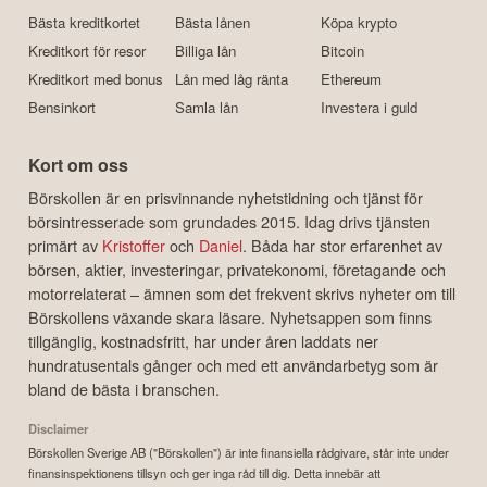
Bästa kreditkortet
Bästa lånen
Köpa krypto
Kreditkort för resor
Billiga lån
Bitcoin
Kreditkort med bonus
Lån med låg ränta
Ethereum
Bensinkort
Samla lån
Investera i guld
Kort om oss
Börskollen är en prisvinnande nyhetstidning och tjänst för
börsintresserade som grundades 2015. Idag drivs tjänsten
primärt av
Kristoffer
och
Daniel
. Båda har stor erfarenhet av
börsen, aktier, investeringar, privatekonomi, företagande och
motorrelaterat – ämnen som det frekvent skrivs nyheter om till
Börskollens växande skara läsare. Nyhetsappen som finns
tillgänglig, kostnadsfritt, har under åren laddats ner
hundratusentals gånger och med ett användarbetyg som är
bland de bästa i branschen.
Disclaimer
Börskollen Sverige AB ("Börskollen") är inte finansiella rådgivare, står inte under
finansinspektionens tillsyn och ger inga råd till dig. Detta innebär att