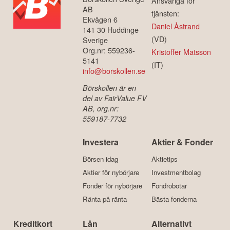
Ansvariga för
AB
tjänsten:
Ekvägen 6
Daniel Åstrand
141 30 Huddinge
(VD)
Sverige
Org.nr: 559236-
Kristoffer Matsson
5141
(IT)
info@borskollen.se
Börskollen är en
del av FairValue FV
AB, org.nr:
559187-7732
Investera
Aktier & Fonder
Börsen idag
Aktietips
Aktier för nybörjare
Investmentbolag
Fonder för nybörjare
Fondrobotar
Ränta på ränta
Bästa fonderna
Kreditkort
Lån
Alternativt