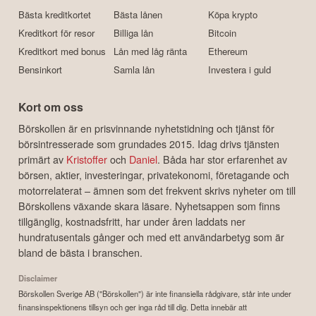
Bästa kreditkortet
Bästa lånen
Köpa krypto
Kreditkort för resor
Billiga lån
Bitcoin
Kreditkort med bonus
Lån med låg ränta
Ethereum
Bensinkort
Samla lån
Investera i guld
Kort om oss
Börskollen är en prisvinnande nyhetstidning och tjänst för
börsintresserade som grundades 2015. Idag drivs tjänsten
primärt av
Kristoffer
och
Daniel
. Båda har stor erfarenhet av
börsen, aktier, investeringar, privatekonomi, företagande och
motorrelaterat – ämnen som det frekvent skrivs nyheter om till
Börskollens växande skara läsare. Nyhetsappen som finns
tillgänglig, kostnadsfritt, har under åren laddats ner
hundratusentals gånger och med ett användarbetyg som är
bland de bästa i branschen.
Disclaimer
Börskollen Sverige AB ("Börskollen") är inte finansiella rådgivare, står inte under
finansinspektionens tillsyn och ger inga råd till dig. Detta innebär att