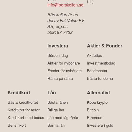
(IT)
info@borskollen.se
Börskollen är en
del av FairValue FV
AB, org.nr:
559187-7732
Investera
Aktier & Fonder
Börsen idag
Aktietips
Aktier för nybörjare
Investmentbolag
Fonder för nybörjare
Fondrobotar
Ränta på ränta
Bästa fonderna
Kreditkort
Lån
Alternativt
Bästa kreditkortet
Bästa lånen
Köpa krypto
Kreditkort för resor
Billiga lån
Bitcoin
Kreditkort med bonus
Lån med låg ränta
Ethereum
Bensinkort
Samla lån
Investera i guld