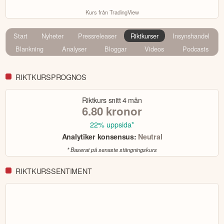
Kurs från TradingView
Start
Nyheter
Pressreleaser
Riktkurser
Insynshandel
Blankning
Analyser
Bloggar
Videos
Podcasts
RIKTKURSPROGNOS
Riktkurs snitt
4 mån
6.80
kronor
22% uppsida*
Analytiker konsensus:
Neutral
* Baserat på senaste stängningskurs
RIKTKURSSENTIMENT