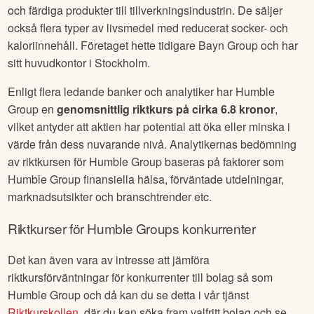
och färdiga produkter till tillverkningsindustrin. De säljer
också flera typer av livsmedel med reducerat socker- och
kaloriinnehåll. Företaget hette tidigare Bayn Group och har
sitt huvudkontor i Stockholm.
Enligt flera ledande banker och analytiker har
Humble
Group
en
genomsnittlig riktkurs på cirka
6.8 kronor
,
vilket antyder att aktien har potential att öka eller minska i
värde från dess nuvarande nivå. Analytikernas bedömning
av riktkursen för
Humble Group
baseras på faktorer som
Humble Group
finansiella hälsa, förväntade utdelningar,
marknadsutsikter och branschtrender etc.
Riktkurser för
Humble Group
s konkurrenter
Det kan även vara av intresse att jämföra
riktkursförväntningar för konkurrenter till bolag så som
Humble Group
och då kan du se detta i vår tjänst
Riktkurskollen
, där du kan söka fram valfritt bolag och se