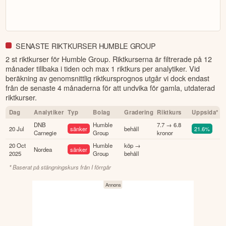
SENASTE RIKTKURSER HUMBLE GROUP
2 st riktkurser för Humble Group
. Riktkurserna är filtrerade på 12
månader tillbaka i tiden och max 1 riktkurs per analytiker. Vid
beräkning av genomsnittlig riktkursprognos utgår vi dock endast
från de senaste 4 månaderna för att undvika för gamla, utdaterad
riktkurser.
Dag
Analytiker
Typ
Bolag
Gradering
Riktkurs
Uppsida*
DNB
Humble
7.7 → 6.8
20 Jul
sänker
behåll
21.6%
Carnegie
Group
kronor
20 Oct
Humble
köp →
Nordea
sänker
2025
Group
behåll
* Baserat på stängningskurs från
I förrgår