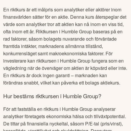
En riktkurs är ett målpris som analytiker eller aktörer inom
finansvärlden sätter för en aktie. Denna kurs återspeglar det
värde som analytiker tror att aktien kan nå inom en viss tid,
ofta inom ett år. Riktkursen i
Humble Group
baseras på en
rad faktorer, såsom bolagets nuvarande och förväntade
framtida intäkter, marknadens allmänna tillstånd,
konkurrensläget samt makroekonomiska faktorer. För
investerare kan riktkursen i
Humble Group
fungera som en
vägledning när de överväger om aktien är köpvärd eller inte.
En riktkurs är dock ingen garanti – marknaden kan
förändras snabbt, vilket kan påverka ett bolags aktiekurs.
Hur bestäms riktkursen i
Humble Group
?
För att fastställa en riktkurs i
Humble Group
analyserar
analytiker företagets ekonomiska hälsa och tillväxtpotential.
De tittar på finansiella nyckeltal, såsom P/E-tal (pris/vinst),
kassaflöde, vinsttillväxt och skuldsättning. Dessutom