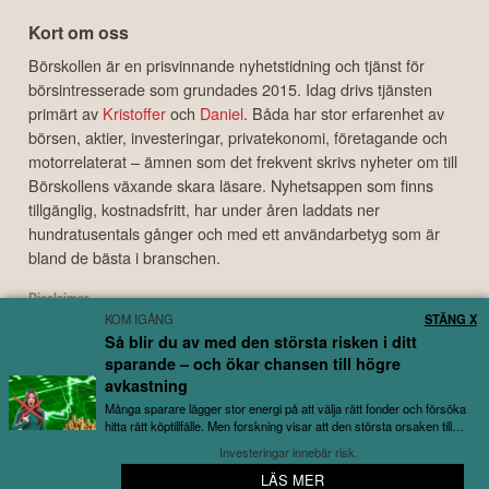
Kort om oss
Börskollen är en prisvinnande nyhetstidning och tjänst för
börsintresserade som grundades 2015. Idag drivs tjänsten
primärt av
Kristoffer
och
Daniel
. Båda har stor erfarenhet av
börsen, aktier, investeringar, privatekonomi, företagande och
motorrelaterat – ämnen som det frekvent skrivs nyheter om till
Börskollens växande skara läsare. Nyhetsappen som finns
tillgänglig, kostnadsfritt, har under åren laddats ner
hundratusentals gånger och med ett användarbetyg som är
bland de bästa i branschen.
Disclaimer
KOM IGÅNG
STÄNG X
Börskollen Sverige AB ("Börskollen") är inte finansiella rådgivare, står inte under
Så blir du av med den största risken i ditt
finansinspektionens tillsyn och ger inga råd till dig. Detta innebär att
sparande – och ökar chansen till högre
investeringsbeslut baserade på information som direkt eller indirekt härrörande
från Börskollen eller personer med koppling till Börskollen, alltid fattas
avkastning
självständigt av investeraren. Börskollen frånsäger sig allt ansvar för eventuell
Många sparare lägger stor energi på att välja rätt fonder och försöka
förlust eller skada av vad slag det må vara som grundar sig på användandet av
hitta rätt köptillfälle. Men forskning visar att den största orsaken till
utebliven avkastning...
material härrörande från tjänsten Börskollen.
Investeringar innebär risk.
LÄS MER
📱 Kom igång med bolagsbevakning på 3 minuter
Copyright ©
2026
Börskollen Sverige AB. All rights reserved.