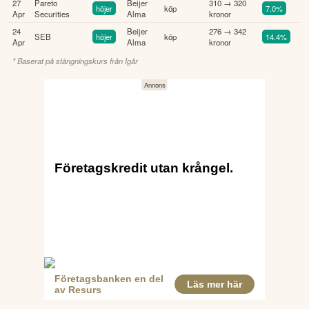
27
Pareto
Beijer
310 → 320
höjer
köp
7.0%
Apr
Securities
Alma
kronor
24
Beijer
276 → 342
SEB
höjer
köp
14.4%
Apr
Alma
kronor
* Baserat på stängningskurs från
Igår