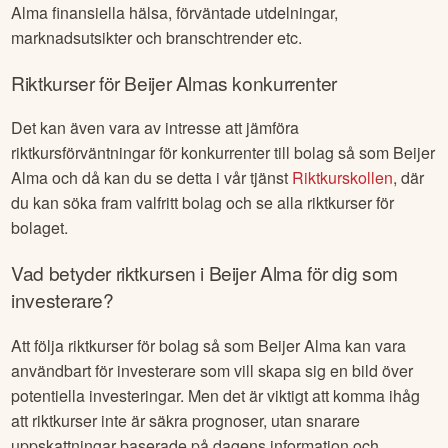
Alma
finansiella hälsa, förväntade utdelningar,
marknadsutsikter och branschtrender etc.
Riktkurser för
Beijer Alma
s konkurrenter
Det kan även vara av intresse att jämföra
riktkursförväntningar för konkurrenter till bolag så som
Beijer
Alma
och då kan du se detta i vår tjänst
Riktkurskollen
, där
du kan söka fram valfritt bolag och se alla riktkurser för
bolaget.
Vad betyder riktkursen i
Beijer Alma
för dig som
investerare?
Att följa riktkurser för bolag så som
Beijer Alma
kan vara
användbart för investerare som vill skapa sig en bild över
potentiella investeringar. Men det är viktigt att komma ihåg
att riktkurser inte är säkra prognoser, utan snarare
uppskattningar baserade på dagens information och