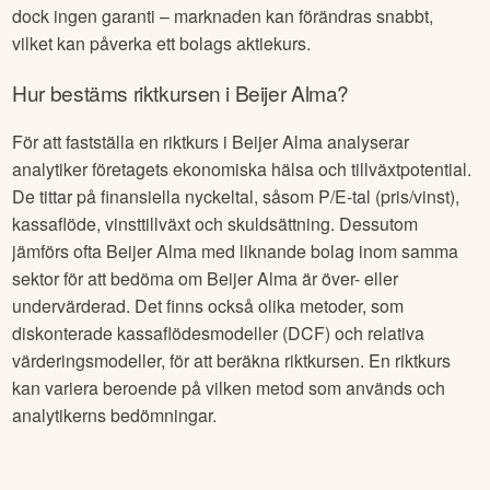
dock ingen garanti – marknaden kan förändras snabbt,
vilket kan påverka ett bolags aktiekurs.
Hur bestäms riktkursen i
Beijer Alma
?
För att fastställa en riktkurs i
Beijer Alma
analyserar
analytiker företagets ekonomiska hälsa och tillväxtpotential.
De tittar på finansiella nyckeltal, såsom P/E-tal (pris/vinst),
kassaflöde, vinsttillväxt och skuldsättning. Dessutom
jämförs ofta
Beijer Alma
med liknande bolag inom samma
sektor för att bedöma om
Beijer Alma
är över- eller
undervärderad. Det finns också olika metoder, som
diskonterade kassaflödesmodeller (DCF) och relativa
värderingsmodeller, för att beräkna riktkursen. En riktkurs
kan variera beroende på vilken metod som används och
analytikerns bedömningar.