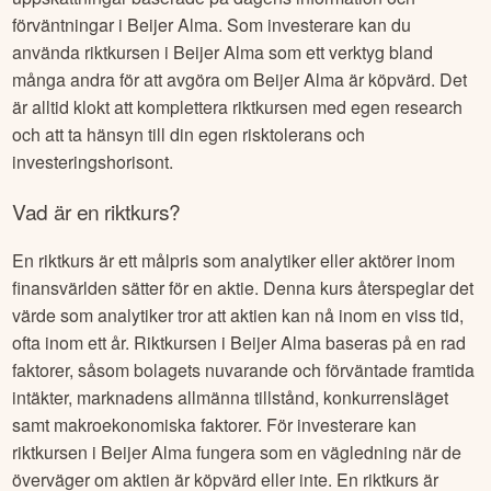
förväntningar i
Beijer Alma
. Som investerare kan du
använda riktkursen i
Beijer Alma
som ett verktyg bland
många andra för att avgöra om
Beijer Alma
är köpvärd. Det
är alltid klokt att komplettera riktkursen med egen research
och att ta hänsyn till din egen risktolerans och
investeringshorisont.
Vad är en riktkurs?
En riktkurs är ett målpris som analytiker eller aktörer inom
finansvärlden sätter för en aktie. Denna kurs återspeglar det
värde som analytiker tror att aktien kan nå inom en viss tid,
ofta inom ett år. Riktkursen i
Beijer Alma
baseras på en rad
faktorer, såsom bolagets nuvarande och förväntade framtida
intäkter, marknadens allmänna tillstånd, konkurrensläget
samt makroekonomiska faktorer. För investerare kan
riktkursen i
Beijer Alma
fungera som en vägledning när de
överväger om aktien är köpvärd eller inte. En riktkurs är