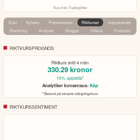
Kurs från TradingView
Start
Nyheter
Pressreleaser
Riktkurser
Insynshandel
Blankning
Analyser
Bloggar
Videos
Podcasts
RIKTKURSPROGNOS
Riktkurs snitt
4 mån
330.29
kronor
10% uppsida*
Analytiker konsensus:
Köp
* Baserat på senaste stängningskurs
RIKTKURSSENTIMENT