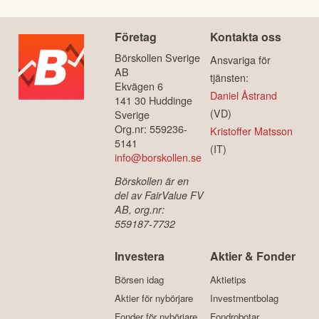
Företag
Kontakta oss
Börskollen Sverige
Ansvariga för
AB
tjänsten:
Ekvägen 6
Daniel Åstrand
141 30 Huddinge
(VD)
Sverige
Org.nr: 559236-
Kristoffer Matsson
5141
(IT)
info@borskollen.se
Börskollen är en
del av FairValue FV
AB, org.nr:
559187-7732
Investera
Aktier & Fonder
Börsen idag
Aktietips
Aktier för nybörjare
Investmentbolag
Fonder för nybörjare
Fondrobotar