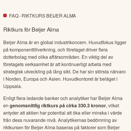
FAQ - RIKTKURS BEIJER ALMA
Riktkurs för
Beijer Alma
Beijer Alma är en global industrikoncern. Huvudfokus ligger
på komponenttillverkning, och företaget driver flera
dotterbolag med olika affärsområden. En viktig del av
företagets verksamhet är att kontinuerligt arbeta med
strategisk utveckling på lång sikt. De har sin största närvaro
i Norden, Europa och Asien. Huvudkontoret är beläget i
Uppsala.
Enligt flera ledande banker och analytiker har
Beijer Alma
en
genomsnittlig riktkurs på cirka
330.3 kronor
, vilket
antyder att aktien har potential att öka eller minska i värde
från dess nuvarande nivå. Analytikernas bedömning av
riktkursen för
Beijer Alma
baseras på faktorer som
Beijer