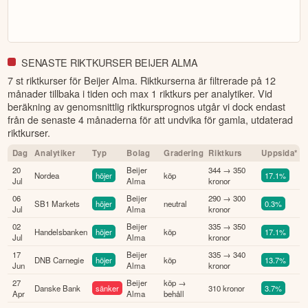
SENASTE RIKTKURSER BEIJER ALMA
7 st riktkurser för Beijer Alma
. Riktkurserna är filtrerade på 12
månader tillbaka i tiden och max 1 riktkurs per analytiker. Vid
beräkning av genomsnittlig riktkursprognos utgår vi dock endast
från de senaste 4 månaderna för att undvika för gamla, utdaterad
riktkurser.
Dag
Analytiker
Typ
Bolag
Gradering
Riktkurs
Uppsida*
20
Beijer
344 → 350
Nordea
höjer
köp
17.1%
Jul
Alma
kronor
06
Beijer
290 → 300
SB1 Markets
höjer
neutral
0.3%
Jul
Alma
kronor
02
Beijer
335 → 350
Handelsbanken
höjer
köp
17.1%
Jul
Alma
kronor
17
Beijer
335 → 340
DNB Carnegie
höjer
köp
13.7%
Jun
Alma
kronor
27
Beijer
köp →
Danske Bank
sänker
310 kronor
3.7%
Apr
Alma
behåll