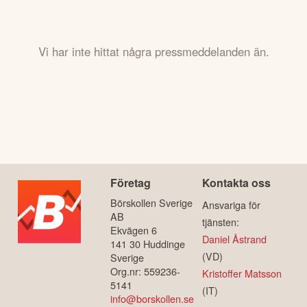
Vi har inte hittat några pressmeddelanden än.
Företag
Kontakta oss
Börskollen Sverige
Ansvariga för
AB
tjänsten:
Ekvägen 6
Daniel Åstrand
141 30 Huddinge
(VD)
Sverige
Org.nr: 559236-
Kristoffer Matsson
5141
(IT)
info@borskollen.se