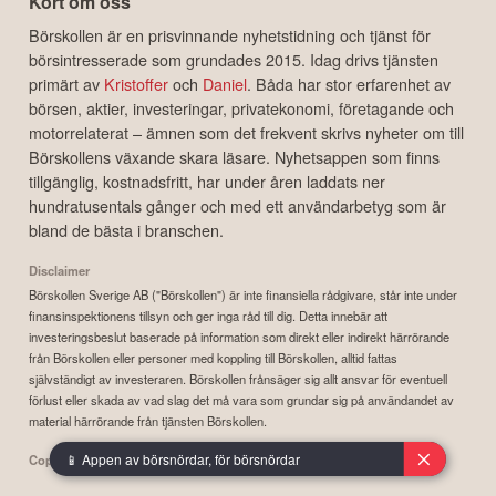
Kort om oss
Börskollen är en prisvinnande nyhetstidning och tjänst för
börsintresserade som grundades 2015. Idag drivs tjänsten
primärt av
Kristoffer
och
Daniel
. Båda har stor erfarenhet av
börsen, aktier, investeringar, privatekonomi, företagande och
motorrelaterat – ämnen som det frekvent skrivs nyheter om till
Börskollens växande skara läsare. Nyhetsappen som finns
tillgänglig, kostnadsfritt, har under åren laddats ner
hundratusentals gånger och med ett användarbetyg som är
bland de bästa i branschen.
Disclaimer
Börskollen Sverige AB ("Börskollen") är inte finansiella rådgivare, står inte under
finansinspektionens tillsyn och ger inga råd till dig. Detta innebär att
investeringsbeslut baserade på information som direkt eller indirekt härrörande
från Börskollen eller personer med koppling till Börskollen, alltid fattas
självständigt av investeraren. Börskollen frånsäger sig allt ansvar för eventuell
förlust eller skada av vad slag det må vara som grundar sig på användandet av
material härrörande från tjänsten Börskollen.
📱 Appen av börsnördar, för börsnördar
Copyright ©
2026
Börskollen Sverige AB. All rights reserved.