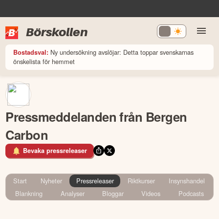
Börskollen
Ny undersökning avslöjar: Detta toppar svenskarnas
Bostadsval:
önskelista för hemmet
Pressmeddelanden från Bergen
Carbon
Bevaka pressreleaser
Start
Nyheter
Pressreleaser
Riktkurser
Insynshandel
Blankning
Analyser
Bloggar
Videos
Podcasts