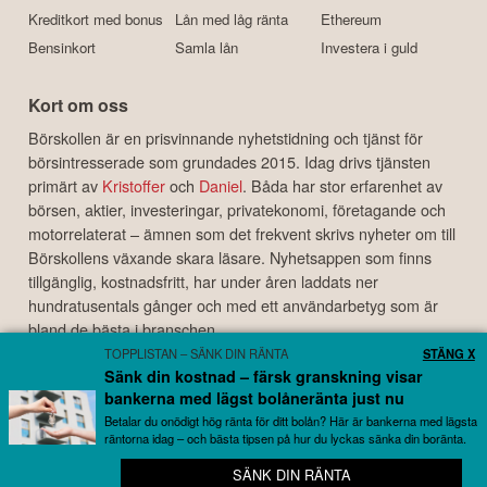
Kreditkort med bonus
Lån med låg ränta
Ethereum
Bensinkort
Samla lån
Investera i guld
Kort om oss
Börskollen är en prisvinnande nyhetstidning och tjänst för
börsintresserade som grundades 2015. Idag drivs tjänsten
primärt av
Kristoffer
och
Daniel
. Båda har stor erfarenhet av
börsen, aktier, investeringar, privatekonomi, företagande och
motorrelaterat – ämnen som det frekvent skrivs nyheter om till
Börskollens växande skara läsare. Nyhetsappen som finns
tillgänglig, kostnadsfritt, har under åren laddats ner
hundratusentals gånger och med ett användarbetyg som är
bland de bästa i branschen.
TOPPLISTAN – SÄNK DIN RÄNTA
STÄNG X
Disclaimer
Sänk din kostnad – färsk granskning visar
Börskollen Sverige AB ("Börskollen") är inte finansiella rådgivare, står inte under
bankerna med lägst bolåneränta just nu
finansinspektionens tillsyn och ger inga råd till dig. Detta innebär att
Betalar du onödigt hög ränta för ditt bolån? Här är bankerna med lägsta
investeringsbeslut baserade på information som direkt eller indirekt härrörande
räntorna idag – och bästa tipsen på hur du lyckas sänka din boränta.
från Börskollen eller personer med koppling till Börskollen, alltid fattas
SÄNK DIN RÄNTA
📈 Stenkoll på allt som rör börsen – helt gratis
självständigt av investeraren. Börskollen frånsäger sig allt ansvar för eventuell