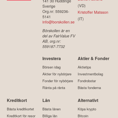
141 30 Huddinge
(VD)
Sverige
Org.nr: 559236-
Kristoffer Matsson
5141
(IT)
info@borskollen.se
Börskollen är en
del av FairValue FV
AB, org.nr:
559187-7732
Investera
Aktier & Fonder
Börsen idag
Aktietips
Aktier för nybörjare
Investmentbolag
Fonder för nybörjare
Fondrobotar
Ränta på ränta
Bästa fonderna
Kreditkort
Lån
Alternativt
Bästa kreditkortet
Bästa lånen
Köpa krypto
Kreditkort för resor
Billiga lån
Bitcoin