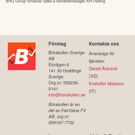
BHG Group förvärvar tyska e-handelsföretaget AH-Trading
Företag
Kontakta oss
Börskollen Sverige
Ansvariga för
AB
tjänsten:
Ekvägen 6
Daniel Åstrand
141 30 Huddinge
(VD)
Sverige
Org.nr: 559236-
Kristoffer Matsson
5141
(IT)
info@borskollen.se
Börskollen är en
del av FairValue FV
AB, org.nr:
559187-7732