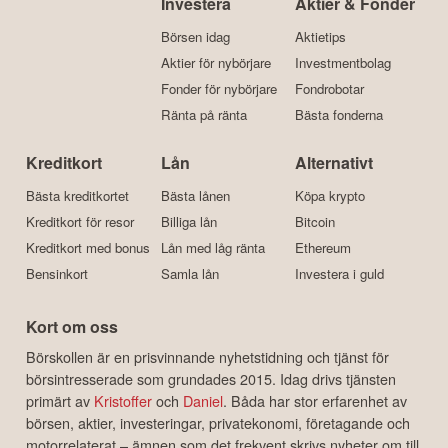
Investera
Aktier & Fonder
Börsen idag
Aktietips
Aktier för nybörjare
Investmentbolag
Fonder för nybörjare
Fondrobotar
Ränta på ränta
Bästa fonderna
Kreditkort
Lån
Alternativt
Bästa kreditkortet
Bästa lånen
Köpa krypto
Kreditkort för resor
Billiga lån
Bitcoin
Kreditkort med bonus
Lån med låg ränta
Ethereum
Bensinkort
Samla lån
Investera i guld
Kort om oss
Börskollen är en prisvinnande nyhetstidning och tjänst för
börsintresserade som grundades 2015. Idag drivs tjänsten
primärt av
Kristoffer
och
Daniel
. Båda har stor erfarenhet av
börsen, aktier, investeringar, privatekonomi, företagande och
motorrelaterat – ämnen som det frekvent skrivs nyheter om till