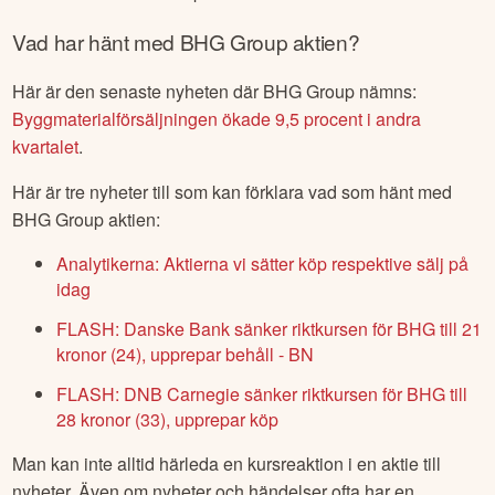
Vad har hänt med
BHG Group
aktien?
Här är den senaste nyheten där
BHG Group
nämns:
Byggmaterialförsäljningen ökade 9,5 procent i andra
kvartalet
.
Här är tre nyheter till som kan förklara vad som hänt med
BHG Group
aktien:
Analytikerna: Aktierna vi sätter köp respektive sälj på
idag
FLASH: Danske Bank sänker riktkursen för BHG till 21
kronor (24), upprepar behåll - BN
FLASH: DNB Carnegie sänker riktkursen för BHG till
28 kronor (33), upprepar köp
Man kan inte alltid härleda en kursreaktion i en aktie till
nyheter. Även om nyheter och händelser ofta har en