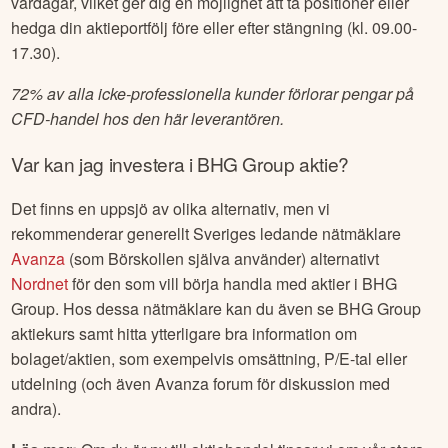
vardagar, vilket ger dig en möjlighet att ta positioner eller
hedga din aktieportfölj före eller efter stängning (kl. 09.00-
17.30).
72% av alla icke-professionella kunder förlorar pengar på
CFD-handel hos den här leverantören.
Var kan jag investera i
BHG Group
aktie?
Det finns en uppsjö av olika alternativ, men vi
rekommenderar generellt Sveriges ledande nätmäklare
Avanza
(som Börskollen själva använder) alternativt
Nordnet
för den som vill börja handla med aktier i
BHG
Group
. Hos dessa nätmäklare kan du även se
BHG Group
aktiekurs samt hitta ytterligare bra information om
bolaget/aktien, som exempelvis omsättning, P/E-tal eller
utdelning (och även Avanza forum för diskussion med
andra).