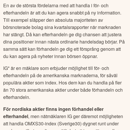
En av de största fördelarna med att handla i för- och
efterhandeln är att du kan agera snabbt på ny information.
Till exempel släpper den absoluta majoriteten av
börsnoterade bolag sina kvartalsrapporter när marknaden
har stängt. Då kan efterhandeln ge dig chansen att justera
dina positioner innan nästa ordinarie handelsdag börjar. På
samma sätt kan förhandeln ge dig ett försprång genom att
du kan agera på nyheter innan börsen öppnar.
IG* är en mäklare som erbjuder möjlighet till för- och
efterhandeln på de amerikanska marknaderna, för såväl
populära aktier som index. Hos dem kan du handla på fler
än 70 stora amerikanska aktier under både förhandeln och
efterhandeln.
För nordiska aktier finns ingen förhandel eller
efterhandel
, men nätmäklaren IG ger däremot möjligheten
att handla OMXS30-index (Sverige30) dygnet runt under