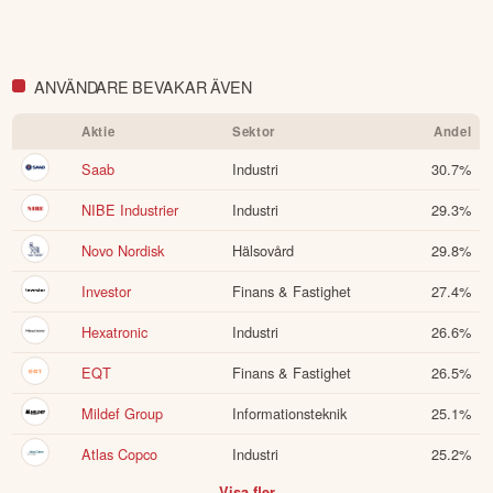
ANVÄNDARE BEVAKAR ÄVEN
Aktie
Sektor
Andel
Saab
Industri
30.7
%
NIBE Industrier
Industri
29.3
%
Novo Nordisk
Hälsovård
29.8
%
Investor
Finans & Fastighet
27.4
%
Hexatronic
Industri
26.6
%
EQT
Finans & Fastighet
26.5
%
Mildef Group
Informationsteknik
25.1
%
Atlas Copco
Industri
25.2
%
Visa fler