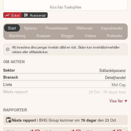
Kurs från TradingView
Enkel
Avancerad
Start
Nyheter
Pressreleaser
Riktkurser
Insynshandel
Blankning
Analyser
Bloggar
Videos
Podcasts
Att investera dina pengar innebär alltid en risk. Sidan kan innehålla/innehåller
reklam eller affiliatelänkar.
OM AKTIEN
Sektor
Sällanköpsvaror
Bransch
Detaljhandel
Lista
Mid Cap
Nästa rapport
23 Oct - 76 dagar kvar
Utdelning
Nej
Visa fler ▼
Namn
BHG Group
RAPPORTER
Ticker
BHG
i BHG Group kommer
om
den
23 Oct
Nästa rapport
76 dagar
Status
Noterad
Land
Sverige