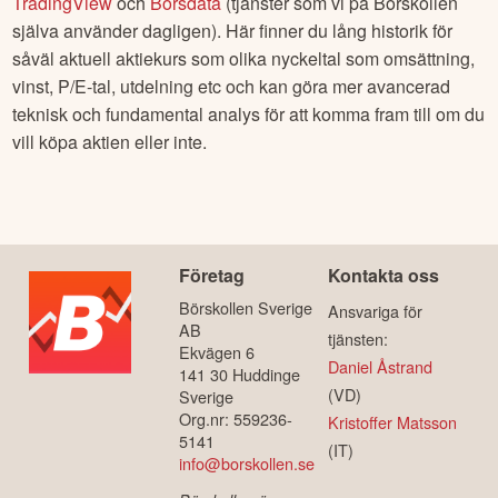
TradingView
och
Börsdata
(tjänster som vi på Börskollen
själva använder dagligen). Här finner du lång historik för
såväl aktuell aktiekurs som olika nyckeltal som omsättning,
vinst, P/E-tal, utdelning etc och kan göra mer avancerad
teknisk och fundamental analys för att komma fram till om du
vill köpa aktien eller inte.
Företag
Kontakta oss
Börskollen Sverige
Ansvariga för
AB
tjänsten:
Ekvägen 6
Daniel Åstrand
141 30 Huddinge
(VD)
Sverige
Org.nr: 559236-
Kristoffer Matsson
5141
(IT)
info@borskollen.se