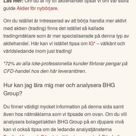
Läs mer:
Om du är ny till aktiehandel tipsar vi om vår stora
guide
Aktier för nybörjare
.
Om du istället är intresserad av att börja handla mer aktivt
med aktien (trading) finns det istället så kallade
tradingmäklare som är mer specialiserade på denna typ av
aktiehandel. Här kan vi istället tipsa om
IG
* – välkänt och
världsledande inom just trading!
*
72% av alla icke-professionella kunder förlorar pengar på
CFD-handel hos den här leverantören.
Hur kan jag lära mig mer och analysera
BHG
Group
?
Du finner väldigt mycket information på denna sida samt
även hos nätmäklarna som vi tipsade om ovan. Om du vill
analysera bolaget/aktien
BHG Group
på en djupare nivå
kan vi också tipsa om de ledande analystjänsterna