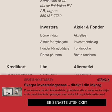
Börskollen är en
del av FairValue FV
AB, org.nr:
559187-7732
Investera
Aktier & Fonder
Börsen idag
Aktietips
Aktier för nybörjare
Investmentbolag
Fonder för nybörjare
Fondrobotar
Ränta på ränta
Bästa fonderna
Kreditkort
Lån
Alternativt
Bästa kreditkortet
Bästa lånen
Köpa krypto
GRATIS NYHETSBREV
STÄNG X
Kreditkort för resor
Billiga lån
Bitcoin
Skarpa investeringscase – direkt i din inkorg
Kreditkort med bonus
Lån med låg ränta
Ethereum
Prenumerera på vårt kostnadsfria nyhetsbrev där vi varje vecka väljer
Bensinkort
Samla lån
Investera i guld
ut de mest läsvärda uppslagen med extra fokus på heta aktiecase!
📰 Samlar börs- och ekonominyheter från över 100
SE SENASTE UTSKICKET
olika källor
Kort om oss