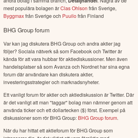
andra bolag i samma branch,
Detaljhandel
. Några av de
mest populära bolagen är
Clas Ohlson
från
Sverige
,
Byggmax
från
Sverige
och
Puuilo
från
Finland
BHG Group
forum
Var kan jag diskutera
BHG Group
och andra aktier jag
följer? Sociala nätverk så som Facebook och Twitter är
kända för att vara hubbar för aktiediskussioner. Men även
handelsplatser så som Avanza och Nordnet har sina egna
forum där användare kan diskutera aktier,
investeringsstrategier och marknadsnyheter.
Ett vanligt forum för aktier och aktiediskussion är Twitter. Där
är det vanligt att man "taggar" bolag man nämner genom att
använda ticker och ett dollartecken ($) först. Exempel på
diskussioner som rör
BHG Group
:
BHG Group
forum
.
När du har hittat ett aktieforum för
BHG Group
som