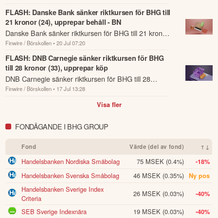
som har rapporterats om idag den 20 juli.
FLASH: Danske Bank sänker riktkursen för BHG till
Jag vill avsluta med att tacka våra medarbetare för deras stora 
21 kronor (24), upprepar behåll - BN
engagemang samt våra kunder, partners och aktieägare för deras 
Danske Bank sänker riktkursen för BHG till 21 kronor
fortsatta förtroende.

Finwire / Börskollen
• 20 Jul 07:20
(24), upprepar behåll - BN.
Gustaf Öhrn,

FLASH: DNB Carnegie sänker riktkursen för BHG
Vd och koncernchef, BHG Group
till 28 kronor (33), upprepar köp
DNB Carnegie sänker riktkursen för BHG till 28
Denna summering har tagits fram med hjälp av AI och kan
Finwire / Börskollen
• 17 Jul 13:28
kronor (33), upprepar köp.
därför innehålla förenklingar eller sakna viss information.
Visa fler
Innehållet ska inte ses som investeringsråd eller personlig
rådgivning. Ta alltid del av bolagets fullständiga kvartalsrapport
innan du fattar investeringsbeslut. Historisk avkastning är ingen
FONDÄGANDE I BHG GROUP
garanti för framtida avkastning.
Skulle du upptäcka fel eller
andra förbättringsförslag i materialet är du välkommen att
Fond
Värde (del av fond)
↑↓
kontakta oss
.
Handelsbanken Nordiska Småbolag
75 MSEK
(0.4%)
-18%
Handelsbanken Svenska Småbolag
46 MSEK
(0.35%)
Ny pos
Öppna rapport (PDF)
Handelsbanken Sverige Index
26 MSEK
(0.03%)
-40%
Criteria
SEB Sverige Indexnära
19 MSEK
(0.03%)
-40%