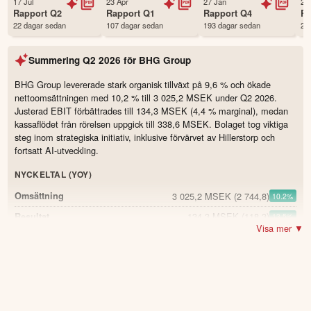
17 Jul
23 Apr
27 Jan
24
Första handelsdag
26 Mar 2018
Rapport
Q2
Rapport
Q1
Rapport
Q4
R
22 dagar sedan
107 dagar sedan
193 dagar sedan
28
Antal ägare Avanza
6,504 st
Antal ägare Nordnet
1,607 st
Summering
Q2 2026
för
BHG Group
Källa:
Börsdata
BHG Group levererade stark organisk tillväxt på 9,6 % och ökade
nettoomsättningen med 10,2 % till 3 025,2 MSEK under Q2 2026.
Justerad EBIT förbättrades till 134,3 MSEK (4,4 % marginal), medan
kassaflödet från rörelsen uppgick till 338,6 MSEK. Bolaget tog viktiga
steg inom strategiska initiativ, inklusive förvärvet av Hillerstorp och
fortsatt AI-utveckling.
NYCKELTAL (YOY)
3 025,2 MSEK
(2 744,8)
Omsättning
10.2
%
134,3 MSEK
(118,3)
Resultat
13.5
%
Visa mer ▼
24,9 %
(25,1)
Bruttomarginal
-0.2
4,4 %
(4,3)
Justerad EBIT-marginal
0.1
338,6 MSEK
(363,2)
Kassaflöde från rörelsen
-6.8
%
0,31 SEK
(0,42)
Resultat per aktie före utspädning
-26.2
%