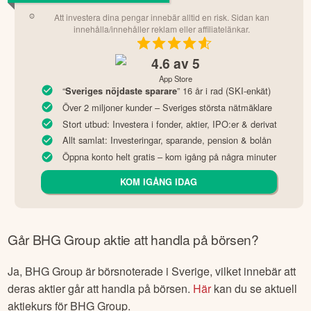
Att investera dina pengar innebär alltid en risk. Sidan kan
innehålla/innehåller reklam eller affiliatelänkar.
4.6
av 5
App Store
“
” 16 år i rad (SKI-enkät)
Sveriges nöjdaste sparare
Över 2 miljoner kunder – Sveriges största nätmäklare
Stort utbud: Investera i fonder, aktier, IPO:er & derivat
Allt samlat: Investeringar, sparande, pension & bolån
Öppna konto helt gratis – kom igång på några minuter
KOM IGÅNG IDAG
Går
BHG Group
aktie att handla på börsen?
Ja,
BHG Group
är börsnoterade
i Sverige
, vilket innebär att
deras aktier går att handla på börsen.
Här
kan du se aktuell
aktiekurs för
BHG Group
.