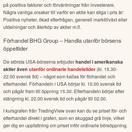
på positiva faktorer och förväntningar från investerare.
Några vanliga orsaker till varför en aktie kan stiga i pris är:
Positiva nyheter, ökad efterfrågan, generell marktillväxt eller
utdelningar och återköp av aktier m.fl.
Förhandel
BHG Group
– Handla utanför börsens
öppettider
De största USA-börserna erbjuder
handel i amerikanska
aktier även
utanför ordinarie handelstider
(kl. 15.30-
22.00 svensk tid) – något som kallas för förhandel och
efterhandel. Förhandeln i USA börjar kl. 10.00 svensk tid
och pågår fram till öppning 15.30. Efterhandeln börjar efter
stängning kl. 22.00 svensk tid och pågår till 02.00.
I kursgrafen från TradingView ovan kan du se priset för- och
efterhandel direkt i grafen, som en skuggad grå linje, vilket
ger dig en uppfattning om priset inför ordinarie börsöppning.