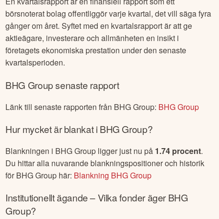
En kvartalsrapport är en finansiell rapport som ett
börsnoterat bolag offentliggör varje kvartal, det vill säga fyra
gånger om året. Syftet med en kvartalsrapport är att ge
aktieägare, investerare och allmänheten en insikt i
företagets ekonomiska prestation under den senaste
kvartalsperioden.
BHG Group
senaste rapport
Länk till senaste rapporten från
BHG Group
:
BHG Group
Hur mycket är blankat i
BHG Group
?
Blankningen i
BHG Group
ligger just nu på
1.74
procent
.
Du hittar alla nuvarande blankningspositioner och historik
för
BHG Group
här:
Blankning
BHG Group
Institutionellt ägande – Vilka fonder äger
BHG
Group
?