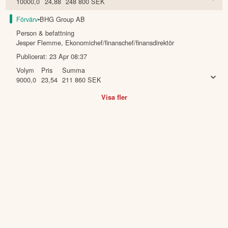
10000,0
24,88
248 800
SEK
Förvärv
•
BHG Group AB
Person & befattning
Jesper Flemme
,
Ekonomichef/finanschef/finansdirektör
Publicerat:
23 Apr 08:37
Volym
Pris
Summa
9000,0
23,54
211 860
SEK
Visa fler