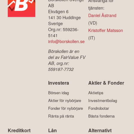
Ansvariga för
AB
tjänsten:
Ekvägen 6
Daniel Åstrand
141 30 Huddinge
(VD)
Sverige
Org.nr: 559236-
Kristoffer Matsson
5141
(IT)
info@borskollen.se
Börskollen är en
del av FairValue FV
AB, org.nr:
559187-7732
Investera
Aktier & Fonder
Börsen idag
Aktietips
Aktier för nybörjare
Investmentbolag
Fonder för nybörjare
Fondrobotar
Ränta på ränta
Bästa fonderna
Kreditkort
Lån
Alternativt