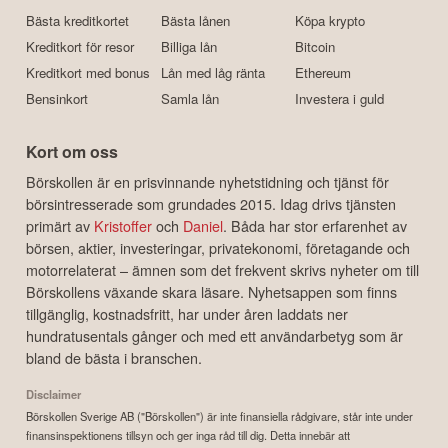
Bästa kreditkortet
Bästa lånen
Köpa krypto
Kreditkort för resor
Billiga lån
Bitcoin
Kreditkort med bonus
Lån med låg ränta
Ethereum
Bensinkort
Samla lån
Investera i guld
Kort om oss
Börskollen är en prisvinnande nyhetstidning och tjänst för
börsintresserade som grundades 2015. Idag drivs tjänsten
primärt av
Kristoffer
och
Daniel
. Båda har stor erfarenhet av
börsen, aktier, investeringar, privatekonomi, företagande och
motorrelaterat – ämnen som det frekvent skrivs nyheter om till
Börskollens växande skara läsare. Nyhetsappen som finns
tillgänglig, kostnadsfritt, har under åren laddats ner
hundratusentals gånger och med ett användarbetyg som är
bland de bästa i branschen.
Disclaimer
Börskollen Sverige AB ("Börskollen") är inte finansiella rådgivare, står inte under
finansinspektionens tillsyn och ger inga råd till dig. Detta innebär att