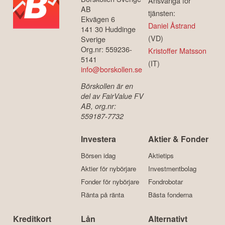
Ansvariga för
AB
tjänsten:
Ekvägen 6
Daniel Åstrand
141 30 Huddinge
(VD)
Sverige
Org.nr: 559236-
Kristoffer Matsson
5141
(IT)
info@borskollen.se
Börskollen är en
del av FairValue FV
AB, org.nr:
559187-7732
Investera
Aktier & Fonder
Börsen idag
Aktietips
Aktier för nybörjare
Investmentbolag
Fonder för nybörjare
Fondrobotar
Ränta på ränta
Bästa fonderna
Kreditkort
Lån
Alternativt