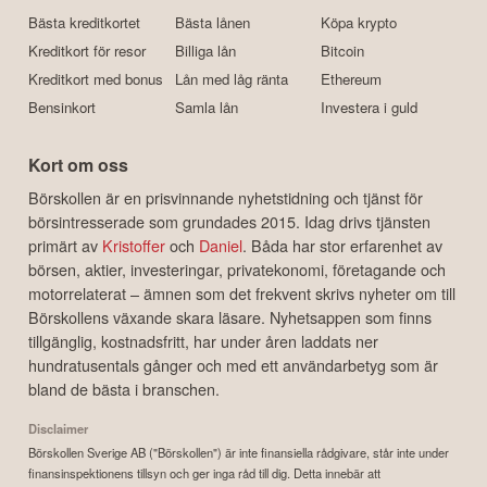
Bästa kreditkortet
Bästa lånen
Köpa krypto
Kreditkort för resor
Billiga lån
Bitcoin
Kreditkort med bonus
Lån med låg ränta
Ethereum
Bensinkort
Samla lån
Investera i guld
Kort om oss
Börskollen är en prisvinnande nyhetstidning och tjänst för
börsintresserade som grundades 2015. Idag drivs tjänsten
primärt av
Kristoffer
och
Daniel
. Båda har stor erfarenhet av
börsen, aktier, investeringar, privatekonomi, företagande och
motorrelaterat – ämnen som det frekvent skrivs nyheter om till
Börskollens växande skara läsare. Nyhetsappen som finns
tillgänglig, kostnadsfritt, har under åren laddats ner
hundratusentals gånger och med ett användarbetyg som är
bland de bästa i branschen.
Disclaimer
Börskollen Sverige AB ("Börskollen") är inte finansiella rådgivare, står inte under
finansinspektionens tillsyn och ger inga råd till dig. Detta innebär att