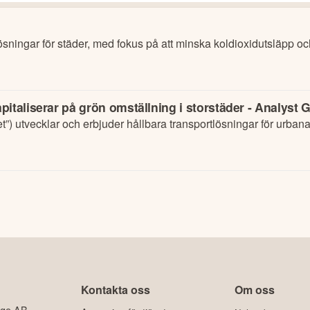
ösningar för städer, med fokus på att minska koldioxidutsläpp o
italiserar på grön omställning i storstäder - Analyst 
”) utvecklar och erbjuder hållbara transportlösningar för urban
Kontakta oss
Om oss
ige AB