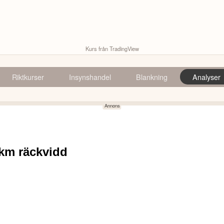
Kurs från TradingView
Riktkurser
Insynshandel
Blankning
Analyser