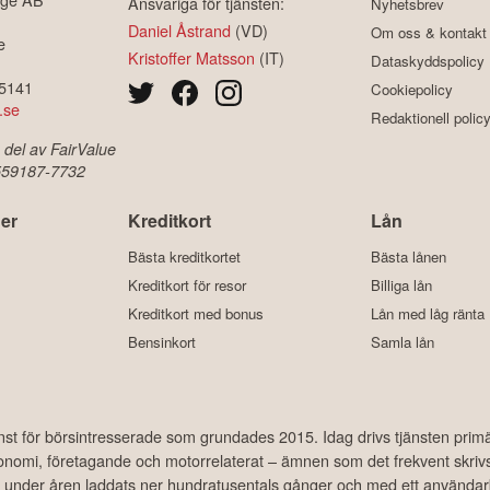
Ansvariga för tjänsten:
Nyhetsbrev
Daniel Åstrand
(VD)
Om oss & kontakt
e
Kristoffer Matsson
(IT)
Dataskyddspolicy
-5141
Cookiepolicy
.se
Redaktionell polic
 del av FairValue
 559187-7732
er
Kreditkort
Lån
Bästa kreditkortet
Bästa lånen
Kreditkort för resor
Billiga lån
Kreditkort med bonus
Lån med låg ränta
Bensinkort
Samla lån
änst för börsintresserade som grundades 2015. Idag drivs tjänsten prim
ekonomi, företagande och motorrelaterat – ämnen som det frekvent skriv
har under åren laddats ner hundratusentals gånger och med ett använda