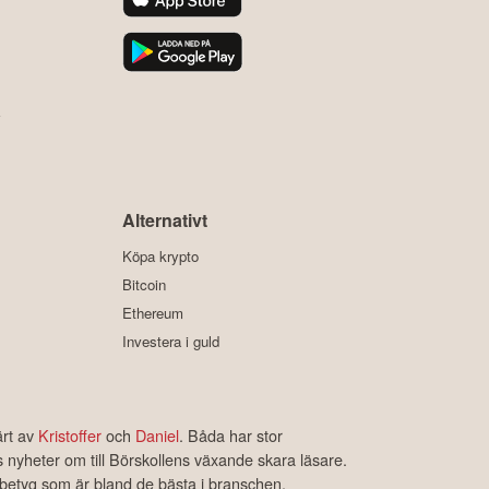
y
Alternativt
Köpa krypto
Bitcoin
Ethereum
Investera i guld
ärt av
Kristoffer
och
Daniel
. Båda har stor
s nyheter om till Börskollens växande skara läsare.
rbetyg som är bland de bästa i branschen.