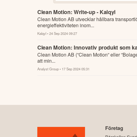
Clean Motion: Write-up - Kalqyl
Clean Motion AB utvecklar hållbara transportl
energieffektiviteten inom...
Kalqyl
• 24 Sep 2024 09:27
Clean Motion: Innovativ produkt som kap
Clean Motion AB (”Clean Motion” eller ”Bolaget
att min...
Analyst Group
• 17 Sep 2024 05:31
Företag
Börskollen Sver