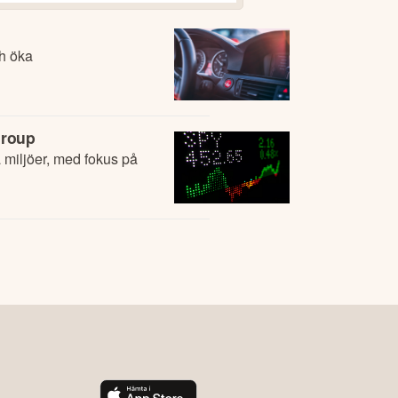
ch öka
Group
a miljöer, med fokus på