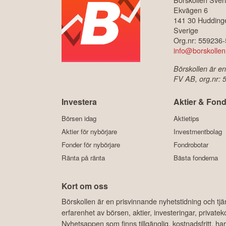
Ekvägen 6
141 30 Hudding
Sverige
Org.nr: 559236
info@borskollen
Börskollen är en
FV AB, org.nr:
Investera
Aktier & Fond
Börsen idag
Aktietips
Aktier för nybörjare
Investmentbolag
Fonder för nybörjare
Fondrobotar
Ränta på ränta
Bästa fonderna
Kort om oss
Börskollen är en prisvinnande nyhetstidning och tj
erfarenhet av börsen, aktier, investeringar, privat
Nyhetsappen som finns tillgänglig, kostnadsfritt, 