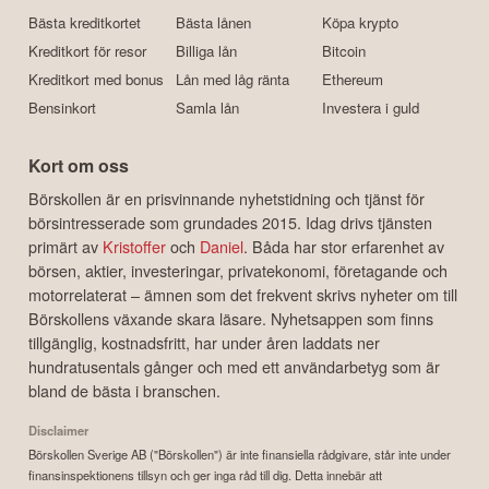
Bästa kreditkortet
Bästa lånen
Köpa krypto
Kreditkort för resor
Billiga lån
Bitcoin
Kreditkort med bonus
Lån med låg ränta
Ethereum
Bensinkort
Samla lån
Investera i guld
Kort om oss
Börskollen är en prisvinnande nyhetstidning och tjänst för
börsintresserade som grundades 2015. Idag drivs tjänsten
primärt av
Kristoffer
och
Daniel
. Båda har stor erfarenhet av
börsen, aktier, investeringar, privatekonomi, företagande och
motorrelaterat – ämnen som det frekvent skrivs nyheter om till
Börskollens växande skara läsare. Nyhetsappen som finns
tillgänglig, kostnadsfritt, har under åren laddats ner
hundratusentals gånger och med ett användarbetyg som är
bland de bästa i branschen.
Disclaimer
Börskollen Sverige AB ("Börskollen") är inte finansiella rådgivare, står inte under
finansinspektionens tillsyn och ger inga råd till dig. Detta innebär att