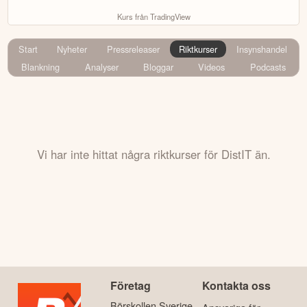
Kurs från TradingView
Start
Nyheter
Pressreleaser
Riktkurser
Insynshandel
Blankning
Analyser
Bloggar
Videos
Podcasts
Vi har inte hittat några riktkurser för DistIT än.
Företag
Kontakta oss
Börskollen Sverige