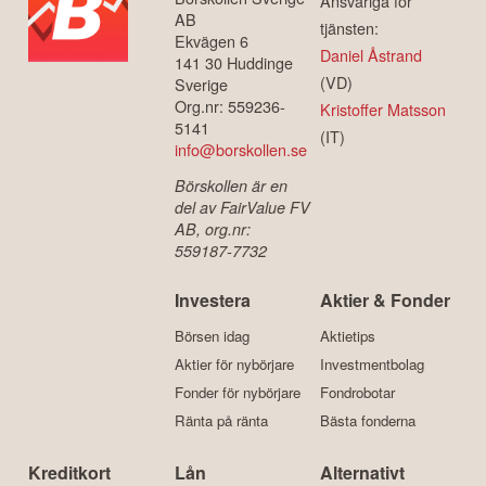
Ansvariga för
AB
tjänsten:
Ekvägen 6
Daniel Åstrand
141 30 Huddinge
(VD)
Sverige
Org.nr: 559236-
Kristoffer Matsson
5141
(IT)
info@borskollen.se
Börskollen är en
del av FairValue FV
AB, org.nr:
559187-7732
Investera
Aktier & Fonder
Börsen idag
Aktietips
Aktier för nybörjare
Investmentbolag
Fonder för nybörjare
Fondrobotar
Ränta på ränta
Bästa fonderna
Kreditkort
Lån
Alternativt