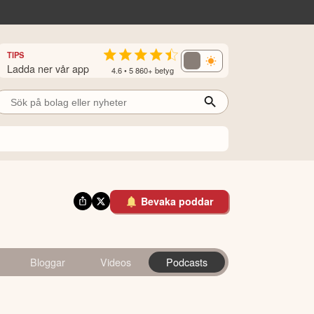
TIPS
Ladda ner vår app
4.6 • 5 860+ betyg
Bevaka poddar
Bloggar
Videos
Podcasts