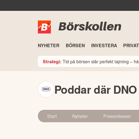
Börskollen
NYHETER
BÖRSEN
INVESTERA
PRIVA
Tid på börsen slår perfekt tajming – hä
Strategi:
Poddar där DNO
Start
Nyheter
Pressreleaser