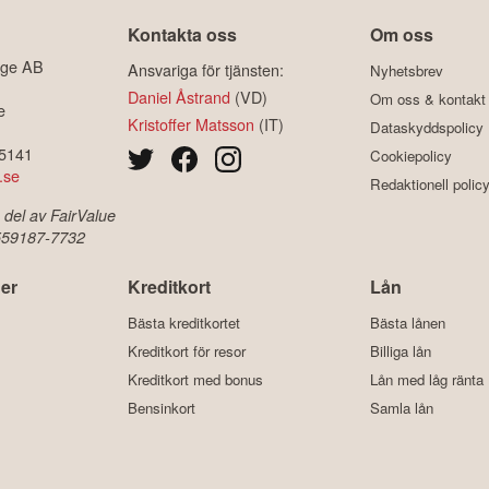
Kontakta oss
Om oss
ige AB
Ansvariga för tjänsten:
Nyhetsbrev
Daniel Åstrand
(VD)
Om oss & kontakt
e
Kristoffer Matsson
(IT)
Dataskyddspolicy
-5141
Cookiepolicy
.se
Redaktionell polic
 del av FairValue
 559187-7732
er
Kreditkort
Lån
Bästa kreditkortet
Bästa lånen
Kreditkort för resor
Billiga lån
Kreditkort med bonus
Lån med låg ränta
Bensinkort
Samla lån