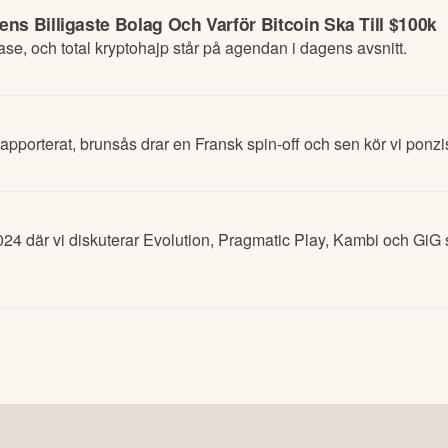
ns Billigaste Bolag Och Varför Bitcoin Ska Till $100k
ase, och total kryptohajp står på agendan i dagens avsnitt.
apporterat, brunsås drar en Fransk spin-off och sen kör vi ponzi
024 där vi diskuterar Evolution, Pragmatic Play, Kambi och GiG 