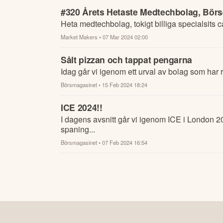
#320 Årets Hetaste Medtechbolag, Börse
Heta medtechbolag, tokigt billiga specialsits c
Market Makers
• 07 Mar 2024 02:00
Sålt pizzan och tappat pengarna
Idag går vi igenom ett urval av bolag som har r
Börsmagasinet
• 15 Feb 2024 18:24
ICE 2024!!
I dagens avsnitt går vi igenom ICE i London 2
spaning...
Börsmagasinet
• 07 Feb 2024 16:54