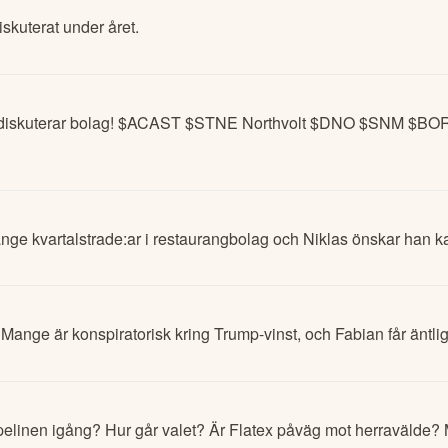
iskuterat under året.
 och diskuterar bolag! $ACAST $STNE Northvolt $DNO $SNM 
Mange kvartalstrade:ar i restaurangbolag och Niklas önskar han ka
Mange är konspiratorisk kring Trump-vinst, och Fabian får äntl
 pipelinen igång? Hur går valet? Är Flatex påväg mot herravälde