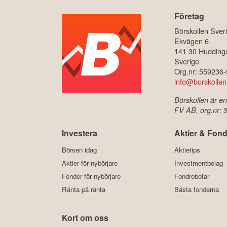
Företag
Börskollen Sver
Ekvägen 6
141 30 Hudding
Sverige
Org.nr: 559236
info@borskollen
Börskollen är en
FV AB, org.nr:
Investera
Aktier & Fond
Börsen idag
Aktietips
Aktier för nybörjare
Investmentbolag
Fonder för nybörjare
Fondrobotar
Ränta på ränta
Bästa fonderna
Kort om oss