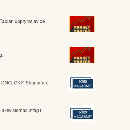
, Fabian uppryms av de
g.
ag - DNO, GKP, Shamaran.
ktivisternas intåg i