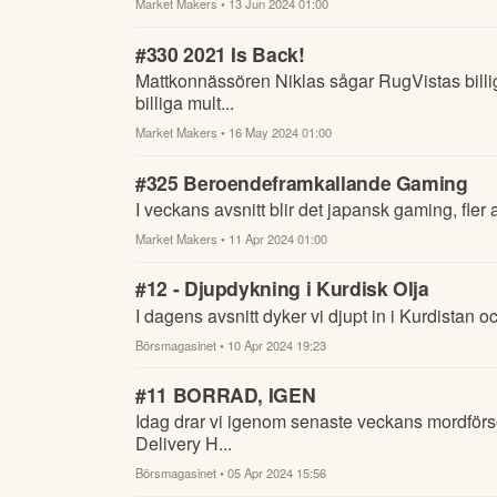
Market Makers
• 13 Jun 2024 01:00
#330 2021 Is Back!
Mattkonnässören Niklas sågar RugVistas billi
billiga mult...
Market Makers
• 16 May 2024 01:00
#325 Beroendeframkallande Gaming
I veckans avsnitt blir det japansk gaming, fle
Market Makers
• 11 Apr 2024 01:00
#12 - Djupdykning i Kurdisk Olja
I dagens avsnitt dyker vi djupt in i Kurdistan
Börsmagasinet
• 10 Apr 2024 19:23
#11 BORRAD, IGEN
Idag drar vi igenom senaste veckans mordförsö
Delivery H...
Börsmagasinet
• 05 Apr 2024 15:56