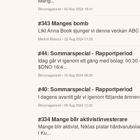
Mång...
Börsmagasinet
• 05 Nov 2024 18:41
#343 Manges bomb
Likt Anna Book sjunger vi denna veckan ABC (
Market Makers
• 22 Aug 2024 01:00
#44: Sommarspecial - Rapportperiod
Idag går vi igenom ett gäng med bolag: 00:30
$DNO 16:4...
Börsmagasinet
• 15 Aug 2024 09:28
#40: Sommarspecial - Rapportperiod
I dagens avsnitt går vi igenom följande ämnen
Börsmagasinet
• 06 Aug 2024 12:32
#334 Mange blir aktivistinvesterare
Mange blir aktivist, Niklas pratar hårdvarubo
i Ku...