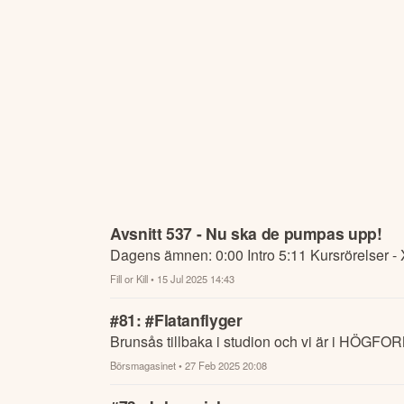
Avsnitt 537 - Nu ska de pumpas upp!
Dagens ämnen: 0:00 Intro 5:11 Kursrörel
Fill or Kill
• 15 Jul 2025 14:43
#81: #Flatanflyger
Brunsås tillbaka i studion och vi är i HÖGFOR
Börsmagasinet
• 27 Feb 2025 20:08