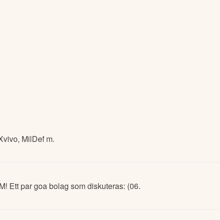
ser - Xvivo, MilDef m.
M! Ett par goa bolag som diskuteras: (06.