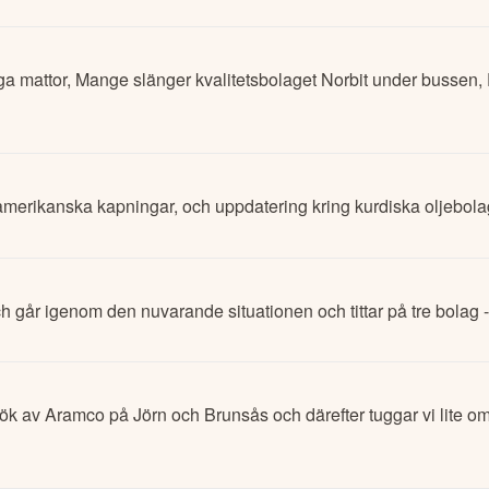
ga mattor, Mange slänger kvalitetsbolaget Norbit under bussen
r amerikanska kapningar, och uppdatering kring kurdiska oljebola
 och går igenom den nuvarande situationen och tittar på tre bol
k av Aramco på Jörn och Brunsås och därefter tuggar vi lite om a