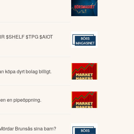
$BORR $SHELF $TPG $AIOT
n köpa dyrt bolag billigt.
igen en pipeöppning.
? Mördar Brunsås sina barn?