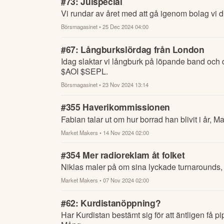
#73: Julspecial
Vi rundar av året med att gå igenom bolag vi d
Börsmagasinet
• 25 Dec 2024 04:00
#67: Långburkslördag från London
Idag slaktar vi långburk på löpande band
$AOI $SEPL.
Börsmagasinet
• 23 Nov 2024 13:14
#355 Haverikommissionen
Fabian talar ut om hur borrad han blivit i år, 
Market Makers
• 14 Nov 2024 02:00
#354 Mer radioreklam åt folket
Niklas maler på om sina lyckade turnarounds, 
Market Makers
• 07 Nov 2024 02:00
#62: Kurdistanöppning?
Har Kurdistan bestämt sig för att äntligen få