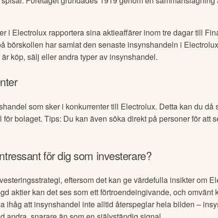
h spisar. Företaget grundades 1919 genom en sammanslagning
er i
Electrolux
rapportera sina aktieaffärer inom tre dagar till F
Vi på börskollen har samlat den senaste insynshandeln i
Electrolu
 är köp, sälj eller andra typer av insynshandel.
nter
nshandel som sker i konkurrenter till
Electrolux
. Detta kan du då s
l för bolaget. Tips: Du kan även söka direkt på personer för att 
ntressant för dig som investerare?
vesteringsstrategi, eftersom det kan ge värdefulla insikter om
El
d aktier kan det ses som ett förtroendeingivande, och omvänt k
ma ihåg att insynshandel inte alltid återspeglar hela bilden – ins
nd andra, snarare än som en självständig signal.