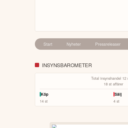
Start
Nyheter
Pressreleaser
INSYNSBAROMETER
Total insynshandel 12
18
st affärer
Köp
Sälj
14
st
4
st