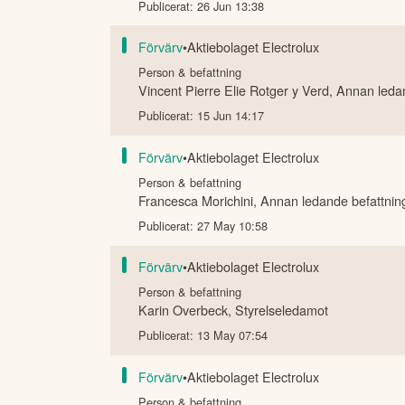
Publicerat:
26 Jun 13:38
Förvärv
•
Aktiebolaget Electrolux
Person & befattning
Vincent Pierre Elie Rotger y Verd
,
Annan ledan
Publicerat:
15 Jun 14:17
Förvärv
•
Aktiebolaget Electrolux
Person & befattning
Francesca Morichini
,
Annan ledande befattnin
Publicerat:
27 May 10:58
Förvärv
•
Aktiebolaget Electrolux
Person & befattning
Karin Overbeck
,
Styrelseledamot
Publicerat:
13 May 07:54
Förvärv
•
Aktiebolaget Electrolux
Person & befattning