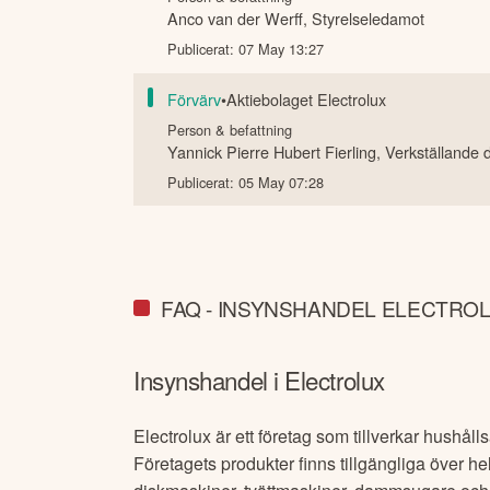
Anco van der Werff
,
Styrelseledamot
Publicerat:
07 May 13:27
Förvärv
•
Aktiebolaget Electrolux
Person & befattning
Yannick Pierre Hubert Fierling
,
Verkställande d
Publicerat:
05 May 07:28
FAQ - INSYNSHANDEL ELECTRO
Insynshandel i
Electrolux
Electrolux är ett företag som tillverkar hushål
Företagets produkter finns tillgängliga över h