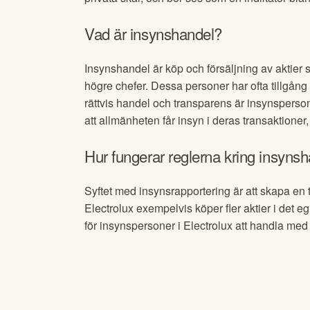
Vad är insynshandel?
Insynshandel är köp och försäljning av aktier 
högre chefer. Dessa personer har ofta tillgång t
rättvis handel och transparens är insynspersone
att allmänheten får insyn i deras transaktioner
Hur fungerar reglerna kring insynsh
Syftet med insynsrapportering är att skapa en 
Electrolux
exempelvis köper fler aktier i det eg
för insynspersoner i
Electrolux
att handla med a