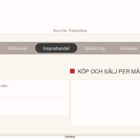
Kurs från TradingView
Riktkurser
Insynshandel
Blankning
Analyser
KÖP OCH SÄLJ PER M
 mån.