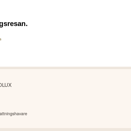
OLUX
attningshavare