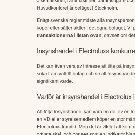
diskmaskiner, tvättmaskiner, dammsugare oc
Huvudkontoret är beläget i Stockholm.
Enligt svenska regler måste alla insynsperson
köper eller säljer aktier i det egna bolaget. 
transaktionerna i listan ovan
, oavsett om det
Insynshandel i
Electrolux
s konkurre
Det kan även vara av intresse att titta på insy
söka fram valfritt bolag och se all insynshande
signifikant värde.
Varför är insynshandel i
Electrolux
i
Att följa insynshandel kan vara en del av en in
en VD eller styrelsemedlem köper en stor mäng
Electrolux
s framtid. Men det är viktigt att kom
privata skäl, och bör ses som en indikator bla