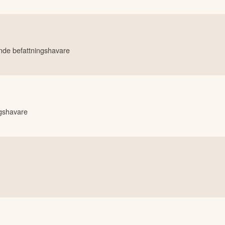
de befattningshavare
gshavare