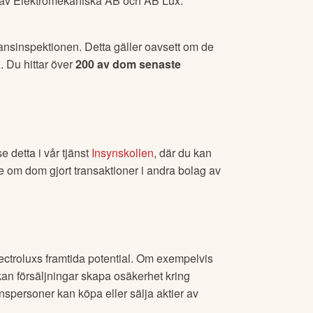
 av Elektromekaniska AB och AB Lux.
inansinspektionen. Detta gäller oavsett om de
x
. Du hittar över
200
av dom senaste
e detta i vår tjänst
Insynskollen
, där du kan
se om dom gjort transaktioner i andra bolag av
ectrolux
s framtida potential. Om exempelvis
an försäljningar skapa osäkerhet kring
ynspersoner kan köpa eller sälja aktier av