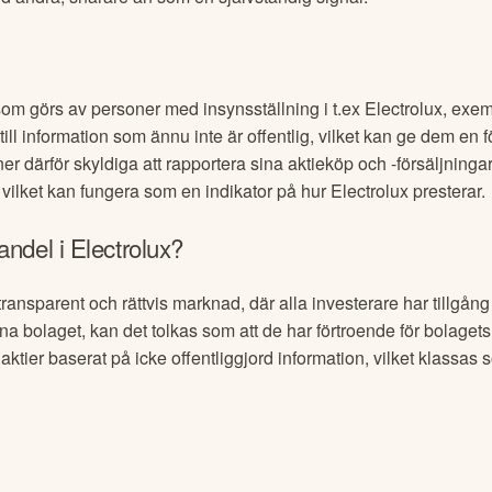
som görs av personer med insynsställning i t.ex
Electrolux
, exem
ill information som ännu inte är offentlig, vilket kan ge dem en fö
r därför skyldiga att rapportera sina aktieköp och -försäljningar
, vilket kan fungera som en indikator på hur
Electrolux
presterar.
andel i
Electrolux
?
transparent och rättvis marknad, där alla investerare har tillgån
na bolaget, kan det tolkas som att de har förtroende för bolagets 
ktier baserat på icke offentliggjord information, vilket klassas 