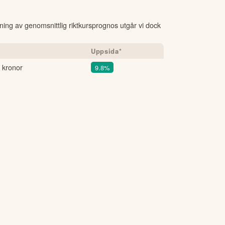
kning av genomsnittlig riktkursprognos utgår vi dock
Uppsida*
 kronor
9.8%