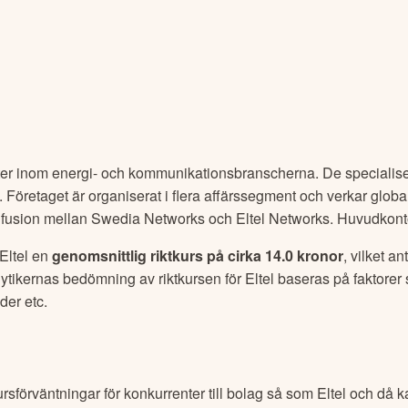
nster inom energi- och kommunikationsbranscherna. De specialise
. Företaget är organiserat i flera affärssegment och verkar globa
usion mellan Swedia Networks och Eltel Networks. Huvudkontor
Eltel
en
genomsnittlig riktkurs på cirka
14.0 kronor
, vilket an
lytikernas bedömning av riktkursen för
Eltel
baseras på faktore
der etc.
ursförväntningar för konkurrenter till bolag så som
Eltel
och då ka