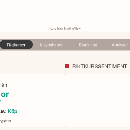
Kurs från TradingView
Riktkurser
Insynshandel
Blankning
Analyser
RIKTKURSSENTIMENT
mån
nor
*
sus:
Köp
ingskurs