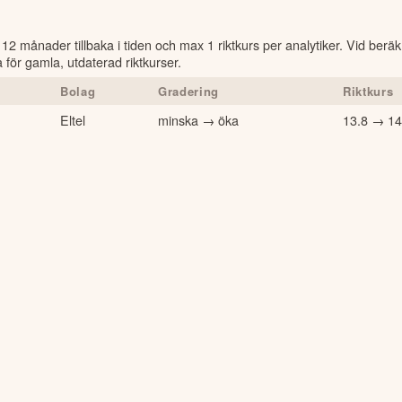
å 12 månader tillbaka i tiden och max 1 riktkurs per analytiker. Vid berä
för gamla, utdaterad riktkurser.
Bolag
Gradering
Riktkurs
Eltel
minska → öka
13.8 → 14