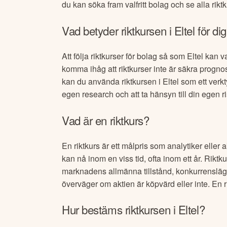
du kan söka fram valfritt bolag och se alla riktk
Vad betyder riktkursen i
Eltel
för di
Att följa riktkurser för bolag så som
Eltel
kan va
komma ihåg att riktkurser inte är säkra progn
kan du använda riktkursen i
Eltel
som ett verk
egen research och att ta hänsyn till din egen r
Vad är en riktkurs?
En riktkurs är ett målpris som analytiker eller 
kan nå inom en viss tid, ofta inom ett år. Riktk
marknadens allmänna tillstånd, konkurrensläg
överväger om aktien är köpvärd eller inte. En 
Hur bestäms riktkursen i
Eltel
?