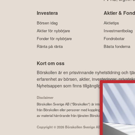
Investera
Aktier & Fond
Börsen idag
Aktietips
Aktier för nybörjare
Investmentbolag
Fonder för nybörjare
Fondrobotar
Ränta på ränta
Bästa fonderna
Kort om oss
Börskollen är en prisvinnande nyhetstidning och tj
erfarenhet av börsen, aktier, investeringar, privat
Nyhetsappen som finns tillgänglig, kostnadsfritt, 
Disclaimer
Börskollen Sverige AB ("Börskollen") är inte finansiella rådgivare, st
från Börskollen eller personer med koppling till Börskollen, alltid f
av material härrörande från tjänsten Börskollen.
Copyright ©
2026
Börskollen Sverige AB. All rights reserved.