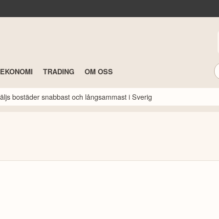
TEKONOMI
TRADING
OM OSS
 säljs bostäder snabbast och långsammast i Sverig