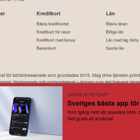
er
Kreditkort
Lån
Bästa kreditkortet
Bästa lånen
Kreditkort för resor
Billiga lån
Kreditkort med bonus
Lån med låg ränta
Bensinkort
Samla lån
änst för börsintresserade som grundades 2015. Idag drivs tjänsten prim
ekonomi, företagande och motorrelaterat – ämnen som det frekvent skriv
har under åren laddats ner hundratusentals gånger och med ett använda
GRATIS NYHETSAPP
Sveriges bästa app för
år inte under finansinspektionens tillsyn och ger inga råd till dig. Detta innebär att investeri
Kom igång med vår populära börs- o
attas självständigt av investeraren. Börskollen frånsäger sig allt ansvar för eventuell förlust
Helt gratis att använda!