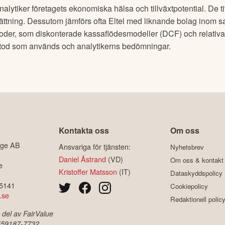
alytiker företagets ekonomiska hälsa och tillväxtpotential. De tit
dsättning. Dessutom jämförs ofta
Eltel
med liknande bolag inom s
toder, som diskonterade kassaflödesmodeller (DCF) och relativa v
etod som används och analytikerns bedömningar.
Kontakta oss
Om oss
ige AB
Ansvariga för tjänsten:
Nyhetsbrev
Daniel Åstrand
(VD)
Om oss & kontakt
e
Kristoffer Matsson
(IT)
Dataskyddspolicy
-5141
Cookiepolicy
.se
Redaktionell polic
 del av FairValue
 559187-7732