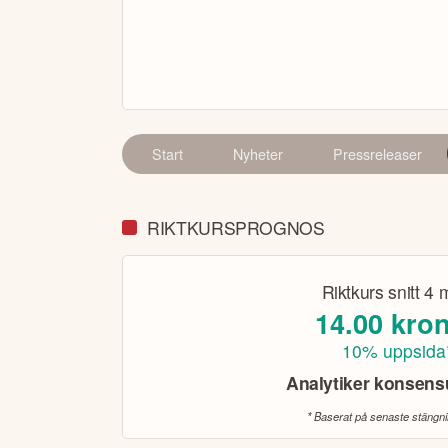
Start
Nyheter
Pressreleaser
RIKTKURSPROGNOS
Riktkurs snitt
4 
14.00
kro
10% uppsida
Analytiker konsen
* Baserat på senaste stängn