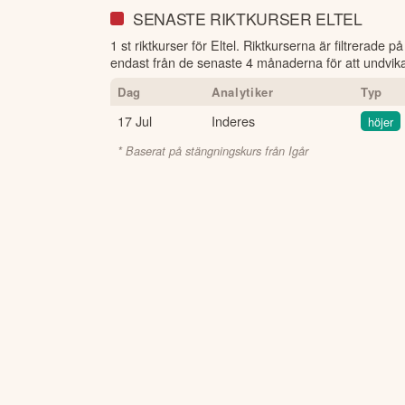
SENASTE RIKTKURSER ELTEL
1 st riktkurser för Eltel
. Riktkurserna är filtrerade p
endast från de senaste 4 månaderna för att undvika 
Dag
Analytiker
Typ
17 Jul
Inderes
höjer
* Baserat på stängningskurs från
Igår