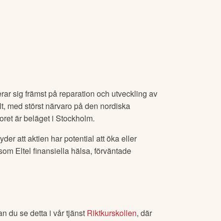
rar sig främst på reparation och utveckling av
lt, med störst närvaro på den nordiska
et är beläget i Stockholm.
tyder att aktien har potential att öka eller
r som
Eltel
finansiella hälsa, förväntade
n du se detta i vår tjänst
Riktkurskollen
, där