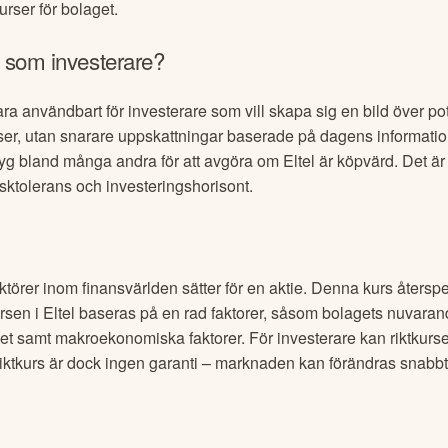
urser för bolaget.
g som investerare?
ra användbart för investerare som vill skapa sig en bild över poten
oser, utan snarare uppskattningar baserade på dagens informatio
tyg bland många andra för att avgöra om
Eltel
är köpvärd. Det är 
isktolerans och investeringshorisont.
aktörer inom finansvärlden sätter för en aktie. Denna kurs återspe
ursen i
Eltel
baseras på en rad faktorer, såsom bolagets nuvarand
et samt makroekonomiska faktorer. För investerare kan riktkurs
riktkurs är dock ingen garanti – marknaden kan förändras snabbt,