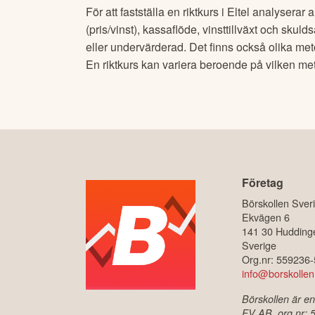
För att fastställa en riktkurs i
Eltel
analyserar an
(pris/vinst), kassaflöde, vinsttillväxt och skul
eller undervärderad. Det finns också olika me
En riktkurs kan variera beroende på vilken m
Företag
Börskollen Sver
Ekvägen 6
141 30 Hudding
Sverige
Org.nr: 559236
info@borskollen
Börskollen är en
FV AB, org.nr: