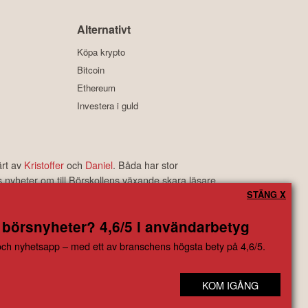
Alternativt
Köpa krypto
Bitcoin
Ethereum
Investera i guld
ärt av
Kristoffer
och
Daniel
. Båda har stor
s nyheter om till Börskollens växande skara läsare.
rbetyg som är bland de bästa i branschen.
STÄNG X
 börsnyheter? 4,6/5 i användarbetyg
ngsbeslut baserade på information som direkt eller indirekt härrörande
ch nyhetsapp – med ett av branschens högsta bety på 4,6/5.
 eller skada av vad slag det må vara som grundar sig på användandet
KOM IGÅNG