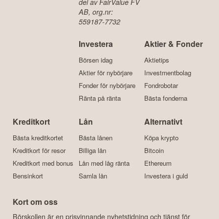
del av FairValue FV
AB, org.nr:
559187-7732
Investera
Aktier & Fonder
Börsen idag
Aktietips
Aktier för nybörjare
Investmentbolag
Fonder för nybörjare
Fondrobotar
Ränta på ränta
Bästa fonderna
Kreditkort
Lån
Alternativt
Bästa kreditkortet
Bästa lånen
Köpa krypto
Kreditkort för resor
Billiga lån
Bitcoin
Kreditkort med bonus
Lån med låg ränta
Ethereum
Bensinkort
Samla lån
Investera i guld
Kort om oss
Börskollen är en prisvinnande nyhetstidning och tjänst för