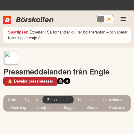
Börskollen
Experten: Så förhandlar du ner bolåneräntan – och sparar
Spartipset:
tusenlappar varje år
Pressmeddelanden från Engie
Bevaka pressreleaser
Start
Nyheter
Pressreleaser
Riktkurser
Insynshandel
Blankning
Analyser
Bloggar
Videos
Podcasts