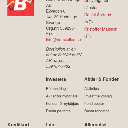
Ansvariga för
AB
tjänsten:
Ekvägen 6
Daniel Åstrand
141 30 Huddinge
(VD)
Sverige
Org.nr: 559236-
Kristoffer Matsson
5141
(IT)
info@borskollen.se
Börskollen är en
del av FairValue FV
AB, org.nr:
559187-7732
Investera
Aktier & Fonder
Börsen idag
Aktietips
Aktier för nybörjare
Investmentbolag
Fonder för nybörjare
Fondrobotar
Ränta på ränta
Bästa fonderna
Kreditkort
Lån
Alternativt