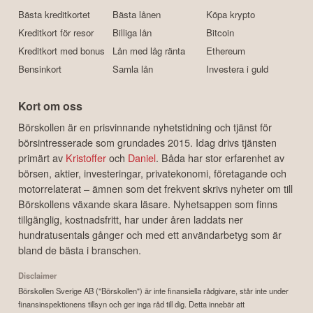
Bästa kreditkortet
Bästa lånen
Köpa krypto
Kreditkort för resor
Billiga lån
Bitcoin
Kreditkort med bonus
Lån med låg ränta
Ethereum
Bensinkort
Samla lån
Investera i guld
Kort om oss
Börskollen är en prisvinnande nyhetstidning och tjänst för
börsintresserade som grundades 2015. Idag drivs tjänsten
primärt av
Kristoffer
och
Daniel
. Båda har stor erfarenhet av
börsen, aktier, investeringar, privatekonomi, företagande och
motorrelaterat – ämnen som det frekvent skrivs nyheter om till
Börskollens växande skara läsare. Nyhetsappen som finns
tillgänglig, kostnadsfritt, har under åren laddats ner
hundratusentals gånger och med ett användarbetyg som är
bland de bästa i branschen.
Disclaimer
Börskollen Sverige AB ("Börskollen") är inte finansiella rådgivare, står inte under
finansinspektionens tillsyn och ger inga råd till dig. Detta innebär att