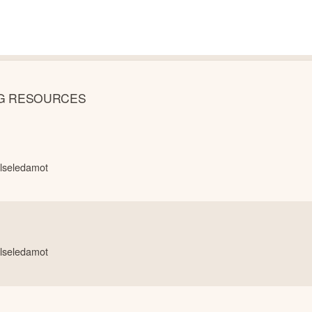
GG RESOURCES
lseledamot
lseledamot