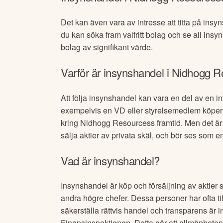
Det kan även vara av intresse att titta på insy
du kan söka fram valfritt bolag och se all insy
bolag av signifikant värde.
Varför är insynshandel i
Nidhogg R
Att följa insynshandel kan vara en del av en in
exempelvis en VD eller styrelsemedlem köper 
kring
Nidhogg Resources
s framtid. Men det är
sälja aktier av privata skäl, och bör ses som 
Vad är insynshandel?
Insynshandel är köp och försäljning av aktier 
andra högre chefer. Dessa personer har ofta till
säkerställa rättvis handel och transparens är i
Finansinspektionen. Detta gör att allmänheten 