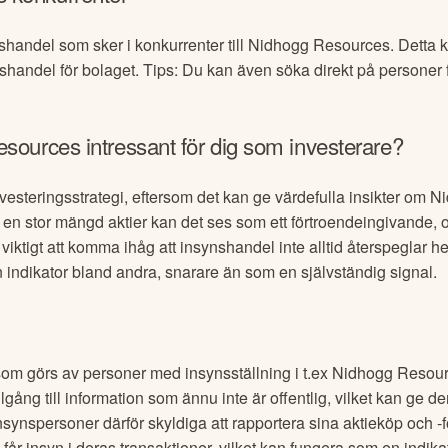
nshandel som sker i konkurrenter till
Nidhogg Resources
. Detta 
nshandel för bolaget. Tips: Du kan även söka direkt på personer f
esources
intressant för dig som investerare?
vesteringsstrategi, eftersom det kan ge värdefulla insikter om
Ni
en stor mängd aktier kan det ses som ett förtroendeingivande, 
 viktigt att komma ihåg att insynshandel inte alltid återspeglar 
en indikator bland andra, snarare än som en självständig signal.
som görs av personer med insynsställning i t.ex
Nidhogg Resou
gång till information som ännu inte är offentlig, vilket kan ge de
nsynspersoner därför skyldiga att rapportera sina aktieköp och -f
får insyn i deras transaktioner, vilket kan fungera som en indik