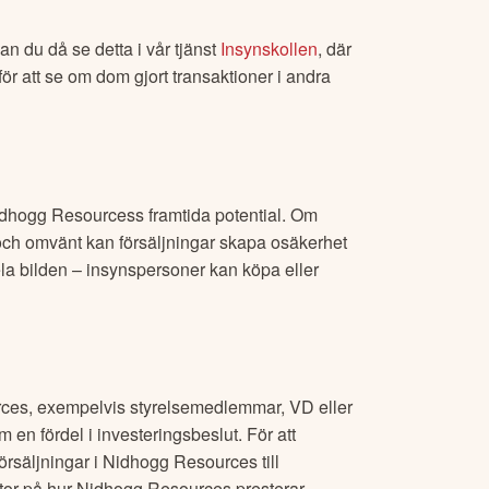
kan du då se detta i vår tjänst
Insynskollen
, där
ör att se om dom gjort transaktioner i andra
dhogg Resources
s framtida potential. Om
och omvänt kan försäljningar skapa osäkerhet
hela bilden – insynspersoner kan köpa eller
rces
, exempelvis styrelsemedlemmar, VD eller
m en fördel i investeringsbeslut. För att
örsäljningar i
Nidhogg Resources
till
ator på hur
Nidhogg Resources
presterar.