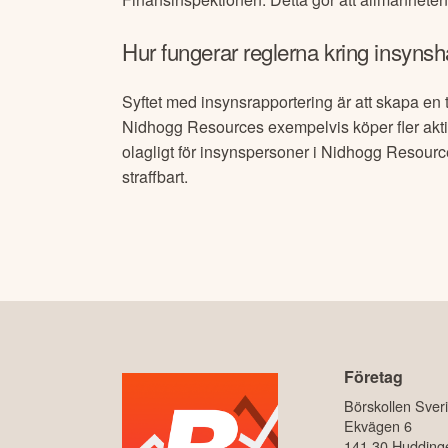
Hur fungerar reglerna kring insynsh
Syftet med insynsrapportering är att skapa en 
Nidhogg Resources
exempelvis köper fler akti
olagligt för insynspersoner i
Nidhogg Resourc
straffbart.
Företag
Börskollen Sver
Ekvägen 6
141 30 Hudding