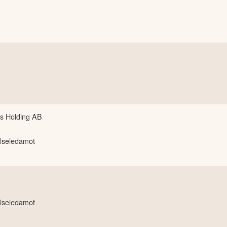
B
s Holding AB
lseledamot
lseledamot