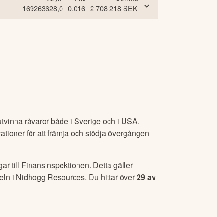
169263628,0
0,016
2 708 218
SEK
utvinna råvaror både i Sverige och i USA.
ationer för att främja och stödja övergången
ar till Finansinspektionen. Detta gäller
eln i
Nidhogg Resources
. Du hittar över
29
av