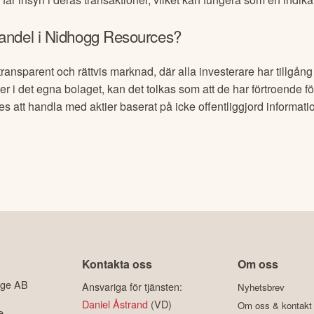
andel i
Nidhogg Resources
?
transparent och rättvis marknad, där alla investerare har tillgån
er i det egna bolaget, kan det tolkas som att de har förtroende fö
es
att handla med aktier baserat på icke offentliggjord informati
Kontakta oss
Om oss
ige AB
Ansvariga för tjänsten:
Nyhetsbrev
Daniel Åstrand
(VD)
Om oss & kontakt
e