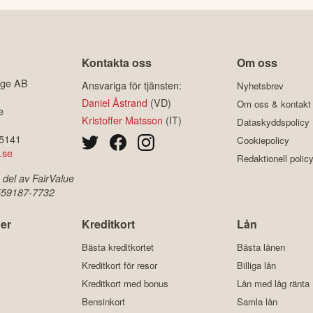
Kontakta oss
Om oss
ige AB
Ansvariga för tjänsten:
Nyhetsbrev
Daniel Åstrand
(VD)
Om oss & kontakt
e
Kristoffer Matsson
(IT)
Dataskyddspolicy
-5141
Cookiepolicy
.se
Redaktionell polic
 del av FairValue
 559187-7732
er
Kreditkort
Lån
Bästa kreditkortet
Bästa lånen
Kreditkort för resor
Billiga lån
Kreditkort med bonus
Lån med låg ränta
Bensinkort
Samla lån