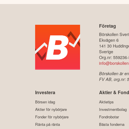
Företag
Börskollen Sver
Ekvägen 6
141 30 Hudding
Sverige
Org.nr: 559236
info@borskollen
Börskollen är en
FV AB, org.nr:
Investera
Aktier & Fond
Börsen idag
Aktietips
Aktier för nybörjare
Investmentbolag
Fonder för nybörjare
Fondrobotar
Ränta på ränta
Bästa fonderna