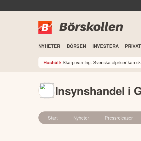
Börskollen
NYHETER
BÖRSEN
INVESTERA
PRIVA
Skarp varning: Svenska elpriser kan skju
Hushåll:
Insynshandel i 
Start
Nyheter
Pressreleaser