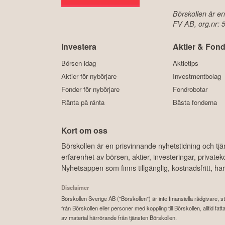
Börskollen är en
FV AB, org.nr:
Investera
Aktier & Fond
Börsen idag
Aktietips
Aktier för nybörjare
Investmentbolag
Fonder för nybörjare
Fondrobotar
Ränta på ränta
Bästa fonderna
Kort om oss
Börskollen är en prisvinnande nyhetstidning och tj
erfarenhet av börsen, aktier, investeringar, privat
Nyhetsappen som finns tillgänglig, kostnadsfritt, 
Disclaimer
Börskollen Sverige AB ("Börskollen") är inte finansiella rådgivare, st
från Börskollen eller personer med koppling till Börskollen, alltid f
av material härrörande från tjänsten Börskollen.