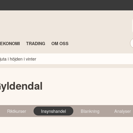
TEKONOMI
TRADING
OM OSS
ta i höjden i vinter
Gyldendal
Riktkurser
Insynshandel
Blankning
Analyser