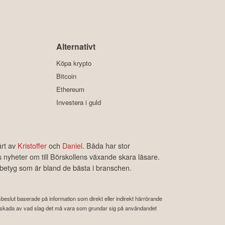
Alternativt
Köpa krypto
Bitcoin
Ethereum
Investera i guld
ärt av
Kristoffer
och
Daniel
. Båda har stor
s nyheter om till Börskollens växande skara läsare.
rbetyg som är bland de bästa i branschen.
ngsbeslut baserade på information som direkt eller indirekt härrörande
 eller skada av vad slag det må vara som grundar sig på användandet