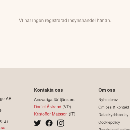
Vi har ingen registrerad insynshandel här än.
Kontakta oss
Om oss
ige AB
Ansvariga för tjänsten:
Nyhetsbrev
Daniel Åstrand
(VD)
Om oss & kontakt
e
Kristoffer Matsson
(IT)
Dataskyddspolicy
-5141
Cookiepolicy
.se
Redaktionell polic