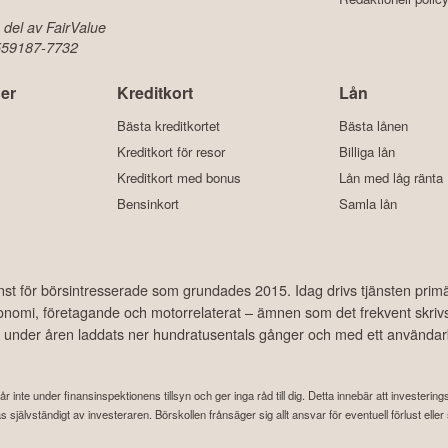
 del av FairValue
 559187-7732
er
Kreditkort
Lån
Bästa kreditkortet
Bästa lånen
Kreditkort för resor
Billiga lån
Kreditkort med bonus
Lån med låg ränta
Bensinkort
Samla lån
änst för börsintresserade som grundades 2015. Idag drivs tjänsten prim
ekonomi, företagande och motorrelaterat – ämnen som det frekvent skriv
har under åren laddats ner hundratusentals gånger och med ett använda
år inte under finansinspektionens tillsyn och ger inga råd till dig. Detta innebär att investeri
attas självständigt av investeraren. Börskollen frånsäger sig allt ansvar för eventuell förlust