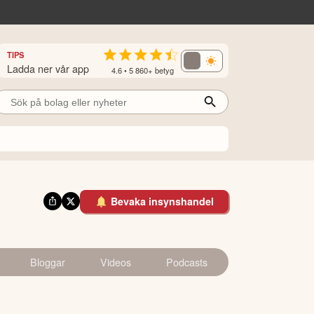
TIPS
Ladda ner vår app
4.6 • 5 860+ betyg
Bevaka insynshandel
Bloggar
Videos
Podcasts