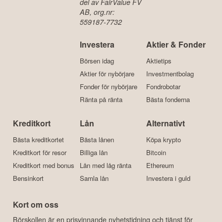
del av FairValue FV
AB, org.nr:
559187-7732
Investera
Aktier & Fonder
Börsen idag
Aktietips
Aktier för nybörjare
Investmentbolag
Fonder för nybörjare
Fondrobotar
Ränta på ränta
Bästa fonderna
Kreditkort
Lån
Alternativt
Bästa kreditkortet
Bästa lånen
Köpa krypto
Kreditkort för resor
Billiga lån
Bitcoin
Kreditkort med bonus
Lån med låg ränta
Ethereum
Bensinkort
Samla lån
Investera i guld
Kort om oss
Börskollen är en prisvinnande nyhetstidning och tjänst för