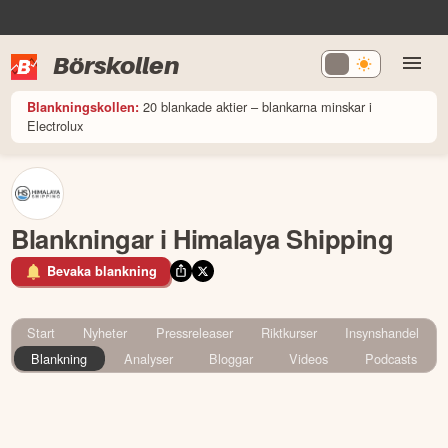
Börskollen
20 blankade aktier – blankarna minskar i
Blankningskollen:
Electrolux
Blankningar i Himalaya Shipping
Bevaka blankning
Start
Nyheter
Pressreleaser
Riktkurser
Insynshandel
Blankning
Analyser
Bloggar
Videos
Podcasts