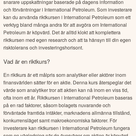
snarare uppskattningar baserade på dagens information
och förväntningar i
International Petroleum
. Som investerare
kan du använda riktkursen i
International Petroleum
som ett
verktyg bland många andra för att avgöra om
International
Petroleum
är köpvärd. Det är alltid klokt att komplettera
riktkursen med egen research och att ta hänsyn till din egen
risktolerans och investeringshorisont.
Vad är en riktkurs?
En riktkurs är ett målpris som analytiker eller aktörer inom
finansvärlden sätter för en aktie. Denna kurs återspeglar det
värde som analytiker tror att aktien kan nå inom en viss tid,
ofta inom ett år. Riktkursen i
International Petroleum
baseras
på en rad faktorer, såsom bolagets nuvarande och
förväntade framtida intäkter, marknadens allmänna tillstånd,
konkurrensläget samt makroekonomiska faktorer. För
investerare kan riktkursen i
International Petroleum
fungera
som en vägledning när de överväger om aktien är köpvärd