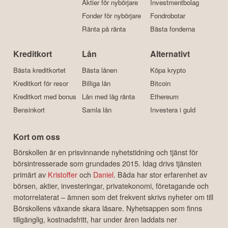
Aktier för nybörjare
Investmentbolag
Fonder för nybörjare
Fondrobotar
Ränta på ränta
Bästa fonderna
Kreditkort
Lån
Alternativt
Bästa kreditkortet
Bästa lånen
Köpa krypto
Kreditkort för resor
Billiga lån
Bitcoin
Kreditkort med bonus
Lån med låg ränta
Ethereum
Bensinkort
Samla lån
Investera i guld
Kort om oss
Börskollen är en prisvinnande nyhetstidning och tjänst för
börsintresserade som grundades 2015. Idag drivs tjänsten
primärt av
Kristoffer
och
Daniel
. Båda har stor erfarenhet av
börsen, aktier, investeringar, privatekonomi, företagande och
motorrelaterat – ämnen som det frekvent skrivs nyheter om till
Börskollens växande skara läsare. Nyhetsappen som finns
tillgänglig, kostnadsfritt, har under åren laddats ner