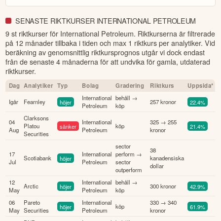
SENASTE RIKTKURSER INTERNATIONAL PETROLEUM
9 st riktkurser för International Petroleum
. Riktkurserna är filtrerade
på 12 månader tillbaka i tiden och max 1 riktkurs per analytiker. Vid
beräkning av genomsnittlig riktkursprognos utgår vi dock endast
från de senaste 4 månaderna för att undvika för gamla, utdaterad
riktkurser.
Dag
Analytiker
Typ
Bolag
Gradering
Riktkurs
Uppsida*
International
behåll →
Igår
Fearnley
höjer
257 kronor
22.4%
Petroleum
köp
Clarksons
04
International
325 → 255
Platou
sänker
köp
21.4%
Aug
Petroleum
kronor
Securities
sector
38
17
International
perform →
Scotiabank
höjer
kanadensiska
Jul
Petroleum
sector
dollar
outperform
12
International
behåll →
Arctic
höjer
300 kronor
42.9%
May
Petroleum
köp
06
Pareto
International
330 → 340
höjer
köp
61.9%
May
Securities
Petroleum
kronor