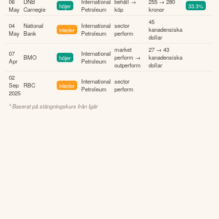
06
DNB
International
behåll →
255 → 280
höjer
33.3%
May
Carnegie
Petroleum
köp
kronor
45
04
National
International
sector
inleder
kanadensiska
May
Bank
Petroleum
perform
dollar
market
27 → 43
07
International
BMO
höjer
perform →
kanadensiska
Apr
Petroleum
outperform
dollar
02
International
sector
Sep
RBC
inleder
Petroleum
perform
2025
* Baserat på stängningskurs från
Igår