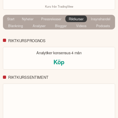
Kurs från TradingView
Start
Nyheter
Pressreleaser
Riktkurser
Insynshandel
Blankning
Analyser
Bloggar
Videos
Podcasts
RIKTKURSPROGNOS
Analytiker konsensus
4 mån
Köp
RIKTKURSSENTIMENT