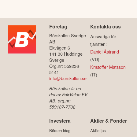
Företag
Kontakta oss
Börskollen Sverige
Ansvariga för
AB
tjänsten:
Ekvägen 6
Daniel Åstrand
141 30 Huddinge
(VD)
Sverige
Org.nr: 559236-
Kristoffer Matsson
5141
(IT)
info@borskollen.se
Börskollen är en
del av FairValue FV
AB, org.nr:
559187-7732
Investera
Aktier & Fonder
Börsen idag
Aktietips