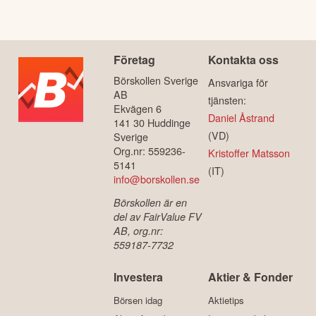
Företag
Kontakta oss
Börskollen Sverige
Ansvariga för
AB
tjänsten:
Ekvägen 6
Daniel Åstrand
141 30 Huddinge
(VD)
Sverige
Org.nr: 559236-
Kristoffer Matsson
5141
(IT)
info@borskollen.se
Börskollen är en
del av FairValue FV
AB, org.nr:
559187-7732
Investera
Aktier & Fonder
Börsen idag
Aktietips