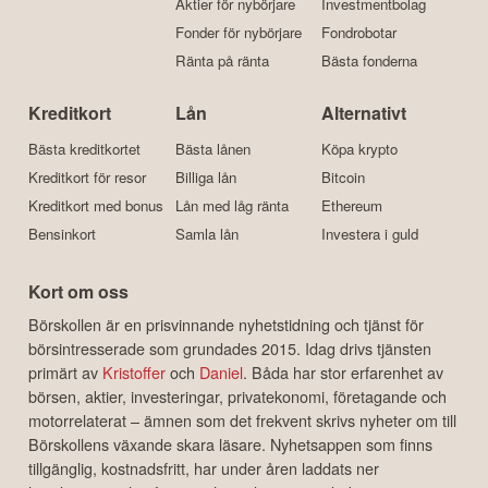
Aktier för nybörjare
Investmentbolag
Fonder för nybörjare
Fondrobotar
Ränta på ränta
Bästa fonderna
Kreditkort
Lån
Alternativt
Bästa kreditkortet
Bästa lånen
Köpa krypto
Kreditkort för resor
Billiga lån
Bitcoin
Kreditkort med bonus
Lån med låg ränta
Ethereum
Bensinkort
Samla lån
Investera i guld
Kort om oss
Börskollen är en prisvinnande nyhetstidning och tjänst för
börsintresserade som grundades 2015. Idag drivs tjänsten
primärt av
Kristoffer
och
Daniel
. Båda har stor erfarenhet av
börsen, aktier, investeringar, privatekonomi, företagande och
motorrelaterat – ämnen som det frekvent skrivs nyheter om till
Börskollens växande skara läsare. Nyhetsappen som finns
tillgänglig, kostnadsfritt, har under åren laddats ner