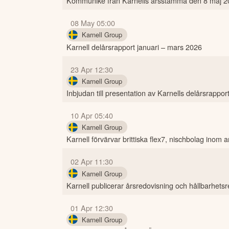
Kommuniké från Karnells årsstämma den 8 maj 2
08 May 05:00
Karnell Group
Karnell delårsrapport januari – mars 2026
23 Apr 12:30
Karnell Group
Inbjudan till presentation av Karnells delårsrapport
10 Apr 05:40
Karnell Group
Karnell förvärvar brittiska flex7, nischbolag inom 
02 Apr 11:30
Karnell Group
Karnell publicerar årsredovisning och hållbarhets
01 Apr 12:30
Karnell Group