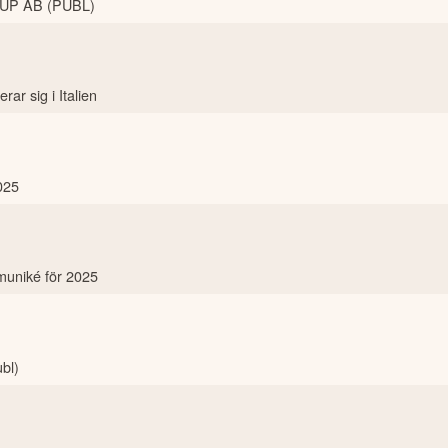
UP AB (PUBL)
ar sig i Italien
025
mmuniké för 2025
ubl)