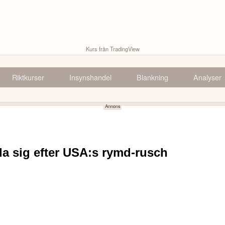
Kurs från TradingView
Riktkurser
Insynshandel
Blankning
Analyser