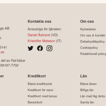
Kontakta oss
Om oss
ige AB
Ansvariga för tjänsten:
Nyhetsbrev
Daniel Åstrand
(VD)
Om oss & kontakt
e
Kristoffer Matsson
(IT)
Dataskyddspolicy
-5141
Cookiepolicy
.se
Redaktionell polic
 del av FairValue
 559187-7732
er
Kreditkort
Lån
Bästa kreditkortet
Bästa lånen
Kreditkort för resor
Billiga lån
Kreditkort med bonus
Lån med låg ränta
Bensinkort
Samla lån