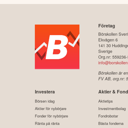
Företag
Börskollen Sver
Ekvägen 6
141 30 Hudding
Sverige
Org.nr: 559236
info@borskollen
Börskollen är en
FV AB, org.nr:
Investera
Aktier & Fond
Börsen idag
Aktietips
Aktier för nybörjare
Investmentbolag
Fonder för nybörjare
Fondrobotar
Ränta på ränta
Bästa fonderna