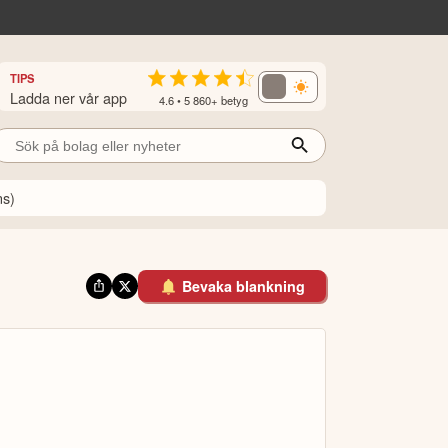
TIPS
Ladda ner vår app
4.6 • 5 860+ betyg
ns)
Bevaka blankning