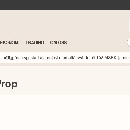
TEKONOMI
TRADING
OM OSS
a möjliggöra byggstart av projekt med affärsvärde på 108 MSEK (anno
Prop