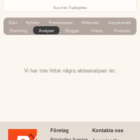
Kurs från TradingView
Start
Nyheter
Pressreleaser
Riktkurser
Insynshandel
Blankning
Analyser
Bloggar
Videos
Podcasts
Vi har inte hittat några aktieanalyser än.
Företag
Kontakta oss
Börskollen Sverige