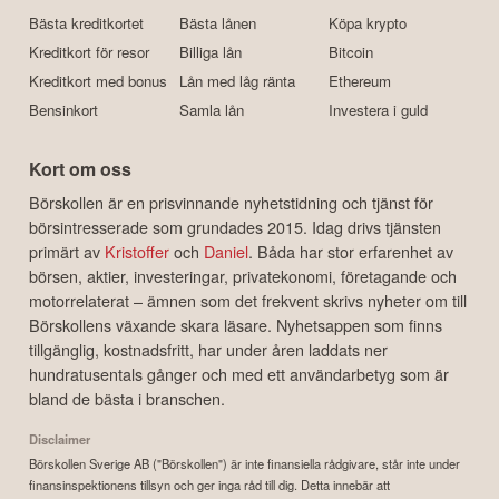
Bästa kreditkortet
Bästa lånen
Köpa krypto
Kreditkort för resor
Billiga lån
Bitcoin
Kreditkort med bonus
Lån med låg ränta
Ethereum
Bensinkort
Samla lån
Investera i guld
Kort om oss
Börskollen är en prisvinnande nyhetstidning och tjänst för
börsintresserade som grundades 2015. Idag drivs tjänsten
primärt av
Kristoffer
och
Daniel
. Båda har stor erfarenhet av
börsen, aktier, investeringar, privatekonomi, företagande och
motorrelaterat – ämnen som det frekvent skrivs nyheter om till
Börskollens växande skara läsare. Nyhetsappen som finns
tillgänglig, kostnadsfritt, har under åren laddats ner
hundratusentals gånger och med ett användarbetyg som är
bland de bästa i branschen.
Disclaimer
Börskollen Sverige AB ("Börskollen") är inte finansiella rådgivare, står inte under
finansinspektionens tillsyn och ger inga råd till dig. Detta innebär att