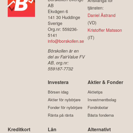
Ansvariga för
AB
tjänsten:
Ekvägen 6
Daniel Åstrand
141 30 Huddinge
(VD)
Sverige
Org.nr: 559236-
Kristoffer Matsson
5141
(IT)
info@borskollen.se
Börskollen är en
del av FairValue FV
AB, org.nr:
559187-7732
Investera
Aktier & Fonder
Börsen idag
Aktietips
Aktier för nybörjare
Investmentbolag
Fonder för nybörjare
Fondrobotar
Ränta på ränta
Bästa fonderna
Kreditkort
Lån
Alternativt