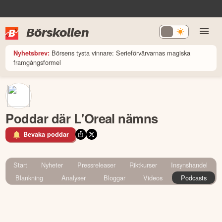
Börskollen
Börsens tysta vinnare: Serieförvärvarnas magiska
Nyhetsbrev:
framgångsformel
Poddar där L'Oreal nämns
Bevaka poddar
Start
Nyheter
Pressreleaser
Riktkurser
Insynshandel
Blankning
Analyser
Bloggar
Videos
Podcasts