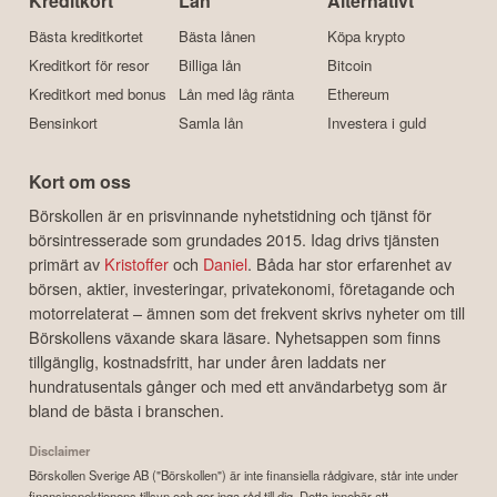
Kreditkort
Lån
Alternativt
Bästa kreditkortet
Bästa lånen
Köpa krypto
Kreditkort för resor
Billiga lån
Bitcoin
Kreditkort med bonus
Lån med låg ränta
Ethereum
Bensinkort
Samla lån
Investera i guld
Kort om oss
Börskollen är en prisvinnande nyhetstidning och tjänst för
börsintresserade som grundades 2015. Idag drivs tjänsten
primärt av
Kristoffer
och
Daniel
. Båda har stor erfarenhet av
börsen, aktier, investeringar, privatekonomi, företagande och
motorrelaterat – ämnen som det frekvent skrivs nyheter om till
Börskollens växande skara läsare. Nyhetsappen som finns
tillgänglig, kostnadsfritt, har under åren laddats ner
hundratusentals gånger och med ett användarbetyg som är
bland de bästa i branschen.
Disclaimer
Börskollen Sverige AB ("Börskollen") är inte finansiella rådgivare, står inte under
finansinspektionens tillsyn och ger inga råd till dig. Detta innebär att