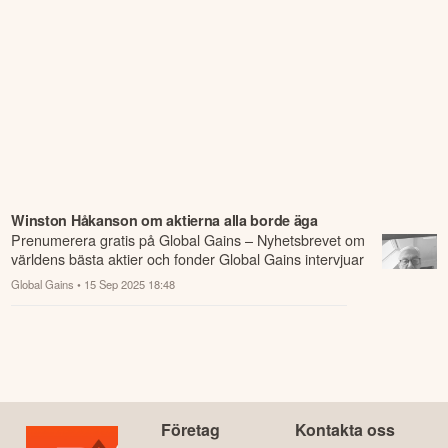
Winston Håkanson om aktierna alla borde äga
⁠⁠⁠⁠⁠⁠⁠Prenumerera gratis på Global Gains – Nyhetsbrevet om
världens bästa aktier och fonder⁠⁠ Global Gains intervjuar
börslegendaren Winsto...
Global Gains
• 15 Sep 2025 18:48
Företag
Kontakta oss