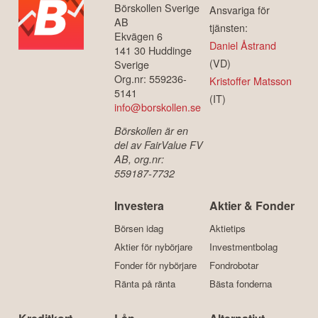
Börskollen Sverige
Ansvariga för
AB
tjänsten:
Ekvägen 6
Daniel Åstrand
141 30 Huddinge
(VD)
Sverige
Org.nr: 559236-
Kristoffer Matsson
5141
(IT)
info@borskollen.se
Börskollen är en
del av FairValue FV
AB, org.nr:
559187-7732
Investera
Aktier & Fonder
Börsen idag
Aktietips
Aktier för nybörjare
Investmentbolag
Fonder för nybörjare
Fondrobotar
Ränta på ränta
Bästa fonderna