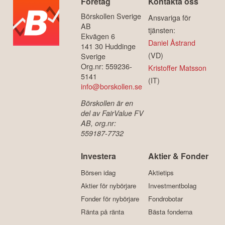
Företag
Kontakta oss
Börskollen Sverige
Ansvariga för
AB
tjänsten:
Ekvägen 6
Daniel Åstrand
141 30 Huddinge
(VD)
Sverige
Org.nr: 559236-
Kristoffer Matsson
5141
(IT)
info@borskollen.se
Börskollen är en
del av FairValue FV
AB, org.nr:
559187-7732
Investera
Aktier & Fonder
Börsen idag
Aktietips
Aktier för nybörjare
Investmentbolag
Fonder för nybörjare
Fondrobotar
Ränta på ränta
Bästa fonderna