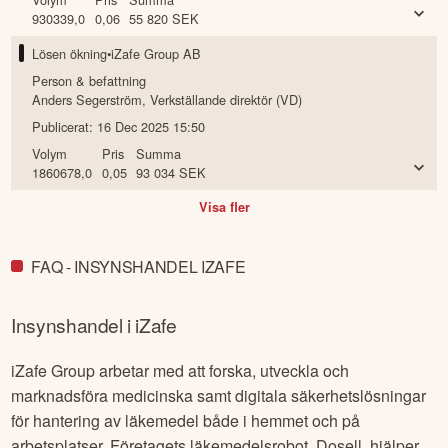
930339,0
0,06
55 820
SEK
Lösen ökning
•
iZafe Group AB
Person & befattning
Anders Segerström
,
Verkställande direktör (VD)
Publicerat:
16 Dec 2025 15:50
Volym
Pris
Summa
1860678,0
0,05
93 034
SEK
Visa fler
FAQ - INSYNSHANDEL IZAFE
Insynshandel i
iZafe
iZafe Group arbetar med att forska, utveckla och
marknadsföra medicinska samt digitala säkerhetslösningar
för hantering av läkemedel både i hemmet och på
arbetsplatser. Företagets läkemedelsrobot, Dosell, hjälper