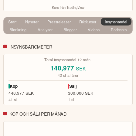
Kurs från TradingView
Start
Nyheter
Pressreleaser
Riktkurser
Insynshandel
Blankning
Analyser
Bloggar
Videos
Podcasts
INSYNSBAROMETER
Total insynshandel 12 mån.
148,977
SEK
42
st affärer
Köp
Sälj
448,977
SEK
300,000
SEK
41
st
1
st
KÖP OCH SÄLJ PER MÅNAD