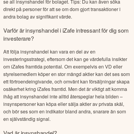
se all insynshandel för bolaget. Tips: Du kan även söka
direkt på personer för att se om dom gjort transaktioner i
andra bolag av signifikant värde.
Varför är insynshandel i
iZafe
intressant för dig som
investerare?
Att följa insynshandel kan vara en del av en
investeringsstrategi, eftersom det kan ge värdefulla insikter
om
iZafe
s framtida potential. Om exempelvis en VD eller
styrelsemedlem köper en stor mängd aktier kan det ses som
ett förtroendeingivande, och omvänt kan försäljningar skapa
osäkerhet kring
iZafe
s framtid. Men det är viktigt att komma
ihåg att insynshandel inte alltid återspeglar hela bilden –
insynspersoner kan köpa eller sälja aktier av privata skäl,
och bör ses som en indikator bland andra, snarare än som
en självständig signal.
Vad är insynshandel?