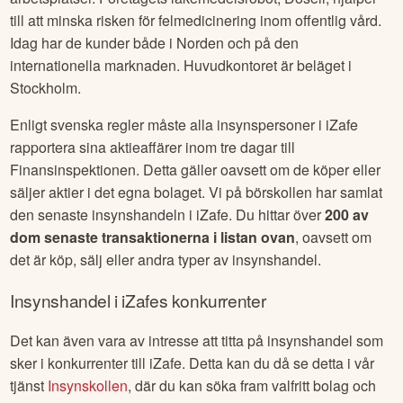
till att minska risken för felmedicinering inom offentlig vård.
Idag har de kunder både i Norden och på den
internationella marknaden. Huvudkontoret är beläget i
Stockholm.
Enligt svenska regler måste alla insynspersoner i
iZafe
rapportera sina aktieaffärer inom tre dagar till
Finansinspektionen. Detta gäller oavsett om de köper eller
säljer aktier i det egna bolaget. Vi på börskollen har samlat
den senaste insynshandeln i
iZafe
. Du hittar över
200
av
dom senaste transaktionerna i listan ovan
, oavsett om
det är köp, sälj eller andra typer av insynshandel.
Insynshandel i
iZafe
s konkurrenter
Det kan även vara av intresse att titta på insynshandel som
sker i konkurrenter till
iZafe
. Detta kan du då se detta i vår
tjänst
Insynskollen
, där du kan söka fram valfritt bolag och