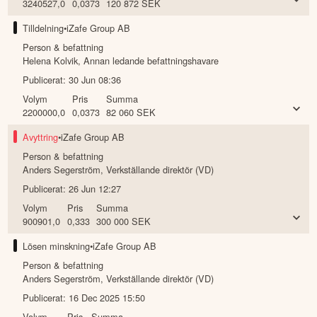
3240527,0
0,0373
120 872
SEK
Tilldelning
•
iZafe Group AB
Person & befattning
Helena Kolvik
,
Annan ledande befattningshavare
Publicerat:
30 Jun 08:36
Volym
Pris
Summa
2200000,0
0,0373
82 060
SEK
Avyttring
•
iZafe Group AB
Person & befattning
Anders Segerström
,
Verkställande direktör (VD)
Publicerat:
26 Jun 12:27
Volym
Pris
Summa
900901,0
0,333
300 000
SEK
Lösen minskning
•
iZafe Group AB
Person & befattning
Anders Segerström
,
Verkställande direktör (VD)
Publicerat:
16 Dec 2025 15:50
Volym
Pris
Summa