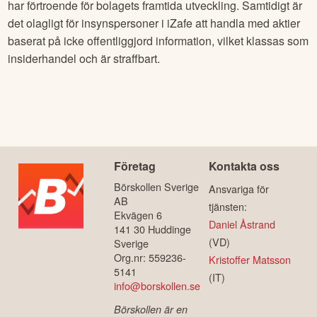
har förtroende för bolagets framtida utveckling. Samtidigt är
det olagligt för insynspersoner i
iZafe
att handla med aktier
baserat på icke offentliggjord information, vilket klassas som
insiderhandel och är straffbart.
Företag
Kontakta oss
Börskollen Sverige
Ansvariga för
AB
tjänsten:
Ekvägen 6
Daniel Åstrand
141 30 Huddinge
(VD)
Sverige
Org.nr: 559236-
Kristoffer Matsson
5141
(IT)
info@borskollen.se
Börskollen är en