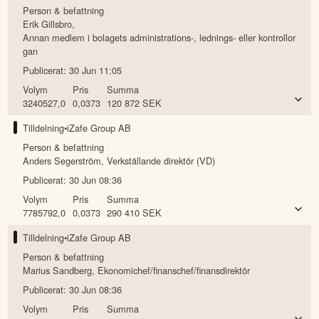
Person & befattning
Erik Gillsbro
,
Annan medlem i bolagets administrations-, lednings- eller kontrollor
gan
Publicerat:
30 Jun 11:05
Volym
Pris
Summa
3240527,0
0,0373
120 872
SEK
Tilldelning
•
iZafe Group AB
Person & befattning
Anders Segerström
,
Verkställande direktör (VD)
Publicerat:
30 Jun 08:36
Volym
Pris
Summa
7785792,0
0,0373
290 410
SEK
Tilldelning
•
iZafe Group AB
Person & befattning
Marius Sandberg
,
Ekonomichef/finanschef/finansdirektör
Publicerat:
30 Jun 08:36
Volym
Pris
Summa