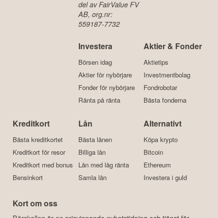
del av FairValue FV
AB, org.nr:
559187-7732
Investera
Aktier & Fonder
Börsen idag
Aktietips
Aktier för nybörjare
Investmentbolag
Fonder för nybörjare
Fondrobotar
Ränta på ränta
Bästa fonderna
Kreditkort
Lån
Alternativt
Bästa kreditkortet
Bästa lånen
Köpa krypto
Kreditkort för resor
Billiga lån
Bitcoin
Kreditkort med bonus
Lån med låg ränta
Ethereum
Bensinkort
Samla lån
Investera i guld
Kort om oss
Börskollen är en prisvinnande nyhetstidning och tjänst för