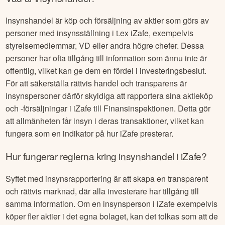
Insynshandel är köp och försäljning av aktier som görs av
personer med insynsställning i t.ex
iZafe
, exempelvis
styrelsemedlemmar, VD eller andra högre chefer. Dessa
personer har ofta tillgång till information som ännu inte är
offentlig, vilket kan ge dem en fördel i investeringsbeslut.
För att säkerställa rättvis handel och transparens är
insynspersoner därför skyldiga att rapportera sina aktieköp
och -försäljningar i
iZafe
till Finansinspektionen. Detta gör
att allmänheten får insyn i deras transaktioner, vilket kan
fungera som en indikator på hur
iZafe
presterar.
Hur fungerar reglerna kring insynshandel i
iZafe
?
Syftet med insynsrapportering är att skapa en transparent
och rättvis marknad, där alla investerare har tillgång till
samma information. Om en insynsperson i
iZafe
exempelvis
köper fler aktier i det egna bolaget, kan det tolkas som att de