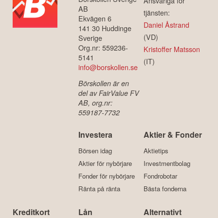
Ansvariga för
AB
tjänsten:
Ekvägen 6
Daniel Åstrand
141 30 Huddinge
(VD)
Sverige
Org.nr: 559236-
Kristoffer Matsson
5141
(IT)
info@borskollen.se
Börskollen är en
del av FairValue FV
AB, org.nr:
559187-7732
Investera
Aktier & Fonder
Börsen idag
Aktietips
Aktier för nybörjare
Investmentbolag
Fonder för nybörjare
Fondrobotar
Ränta på ränta
Bästa fonderna
Kreditkort
Lån
Alternativt