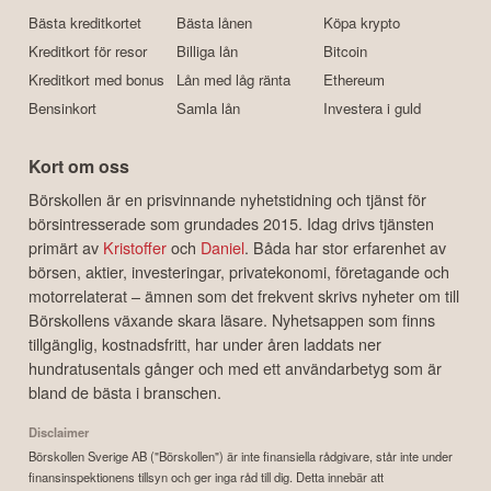
Bästa kreditkortet
Bästa lånen
Köpa krypto
Kreditkort för resor
Billiga lån
Bitcoin
Kreditkort med bonus
Lån med låg ränta
Ethereum
Bensinkort
Samla lån
Investera i guld
Kort om oss
Börskollen är en prisvinnande nyhetstidning och tjänst för
börsintresserade som grundades 2015. Idag drivs tjänsten
primärt av
Kristoffer
och
Daniel
. Båda har stor erfarenhet av
börsen, aktier, investeringar, privatekonomi, företagande och
motorrelaterat – ämnen som det frekvent skrivs nyheter om till
Börskollens växande skara läsare. Nyhetsappen som finns
tillgänglig, kostnadsfritt, har under åren laddats ner
hundratusentals gånger och med ett användarbetyg som är
bland de bästa i branschen.
Disclaimer
Börskollen Sverige AB ("Börskollen") är inte finansiella rådgivare, står inte under
finansinspektionens tillsyn och ger inga råd till dig. Detta innebär att