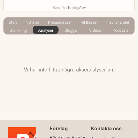
Kurs från TradingView
Start
Nyheter
Pressreleaser
Riktkurser
Insynshandel
Blankning
Analyser
Bloggar
Videos
Podcasts
Vi har inte hittat några aktieanalyser än.
Företag
Kontakta oss
Börskollen Sverige