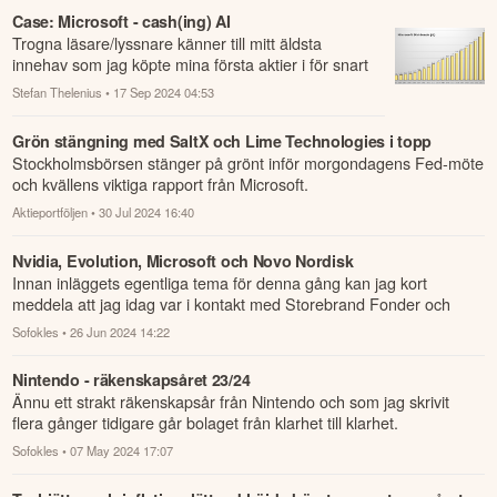
Case: Microsoft - cash(ing) AI
Trogna läsare/lyssnare känner till mitt äldsta
innehav som jag köpte mina första aktier i för snart
10 år sen:Microsoft - cash(ing) AI?Igår ...
Stefan Thelenius
• 17 Sep 2024 04:53
Grön stängning med SaltX och Lime Technologies i topp
Stockholmsbörsen stänger på grönt inför morgondagens Fed-möte
och kvällens viktiga rapport från Microsoft.
Aktieportföljen
• 30 Jul 2024 16:40
Nvidia, Evolution, Microsoft och Novo Nordisk
Innan inläggets egentliga tema för denna gång kan jag kort
meddela att jag idag var i kontakt med Storebrand Fonder och
därefter med Avanza ...
Sofokles
• 26 Jun 2024 14:22
Nintendo - räkenskapsåret 23/24
Ännu ett strakt räkenskapsår från Nintendo och som jag skrivit
flera gånger tidigare går bolaget från klarhet till klarhet.
Sofokles
• 07 May 2024 17:07