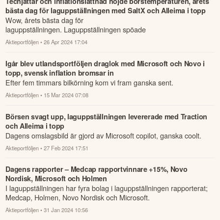
Techjättar och inflationslättnad höjde börstemperaturen, årets
bästa dag för laguppställningen med SaltX och Alleima i topp
Wow, årets bästa dag för
laguppställningen. Laguppställningen spöade
båda Stockholmsindexen; breda index stängde på +1,58% och
Aktieportföljen
• 26 Apr 2024 17:04
storbolagsind...
Igår blev utlandsportföljen draglok med Microsoft och Novo i
topp, svensk inflation bromsar in
Efter fem timmars bilkörning kom vi fram ganska sent.
Aktieportföljen
• 15 Mar 2024 07:08
Börsen svagt upp, laguppställningen levererade med Traction
och Alleima i topp
Dagens omslagsbild är gjord av Microsoft copilot, ganska coolt.
Aktieportföljen
• 27 Feb 2024 17:51
Dagens rapporter – Medcap rapportvinnare +15%, Novo
Nordisk, Microsoft och Holmen
I laguppställningen har fyra bolag i laguppställningen rapporterat;
Medcap, Holmen, Novo Nordisk och Microsoft.
Aktieportföljen
• 31 Jan 2024 10:56