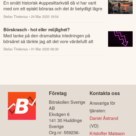
En smått historisk #uppesittarkväll då vi har varit
med om ett episkt börsras och det är betydligt lägre
aktiekurser nu än för en månad sen ...
Stefan Thelenius
• 24 Mar 2020 18:54
Börskrasch - hot eller möjlighet?
Med tanke på den dramatiska inledningen på
börsåret så tänkte jag att det vore värdefullt att
summera mina aktiestrategier såväl som tankar ...
Stefan Thelenius
• 01 Mar 2020 06:30
Företag
Kontakta oss
Börskollen Sverige
Ansvariga för
AB
tjänsten:
Ekvägen 6
Daniel Åstrand
141 30 Huddinge
(VD)
Sverige
Org.nr: 559236-
Kristoffer Matsson