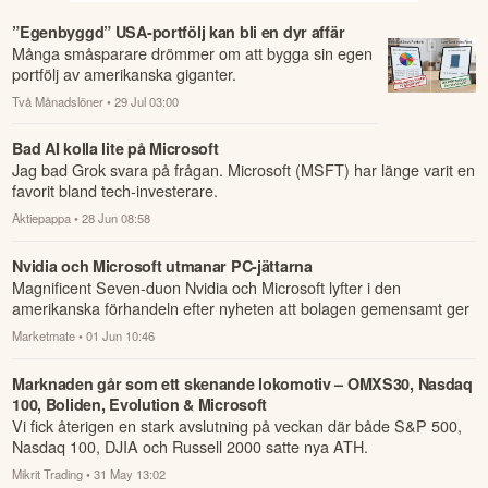
”Egenbyggd” USA-portfölj kan bli en dyr affär
Många småsparare drömmer om att bygga sin egen
portfölj av amerikanska giganter.
Två Månadslöner
• 29 Jul 03:00
Bad AI kolla lite på Microsoft
Jag bad Grok svara på frågan. Microsoft (MSFT) har länge varit en
favorit bland tech-investerare.
Aktiepappa
• 28 Jun 08:58
Nvidia och Microsoft utmanar PC-jättarna
Magnificent Seven-duon Nvidia och Microsoft lyfter i den
amerikanska förhandeln efter nyheten att bolagen gemensamt ger
sig in på datormarkn...
Marketmate
• 01 Jun 10:46
Marknaden går som ett skenande lokomotiv – OMXS30, Nasdaq
100, Boliden, Evolution & Microsoft
Vi fick återigen en stark avslutning på veckan där både S&P 500,
Nasdaq 100, DJIA och Russell 2000 satte nya ATH.
Mikrit Trading
• 31 May 13:02