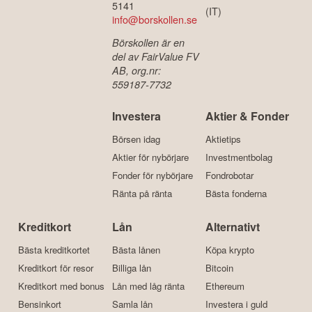
5141
(IT)
info@borskollen.se
Börskollen är en
del av FairValue FV
AB, org.nr:
559187-7732
Investera
Aktier & Fonder
Börsen idag
Aktietips
Aktier för nybörjare
Investmentbolag
Fonder för nybörjare
Fondrobotar
Ränta på ränta
Bästa fonderna
Kreditkort
Lån
Alternativt
Bästa kreditkortet
Bästa lånen
Köpa krypto
Kreditkort för resor
Billiga lån
Bitcoin
Kreditkort med bonus
Lån med låg ränta
Ethereum
Bensinkort
Samla lån
Investera i guld