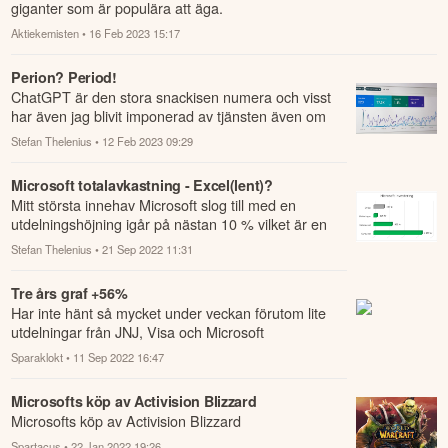
giganter som är populära att äga.
Aktiekemisten
• 16 Feb 2023 15:17
Perion? Period!
ChatGPT är den stora snackisen numera och visst
har även jag blivit imponerad av tjänsten även om
den är långt ifrån perfekt i många avseend...
Stefan Thelenius
• 12 Feb 2023 09:29
Microsoft totalavkastning - Excel(lent)?
Mitt största innehav Microsoft slog till med en
utdelningshöjning igår på nästan 10 % vilket är en
ljusglimt i dessa mörka tider.
Stefan Thelenius
• 21 Sep 2022 11:31
Tre års graf +56%
Har inte hänt så mycket under veckan förutom lite
utdelningar från JNJ, Visa och Microsoft
(storleksordning).
Sparaklokt
• 11 Sep 2022 16:47
Microsofts köp av Activision Blizzard
Microsofts köp av Activision Blizzard
Spartacus
• 22 Jan 2022 19:26