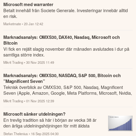
Microsoft med warranter
Betalt innehåll från Societe Generale. Investeringar innebär alltid
en risk.
Marketmate
• 20 Jan 12:42
Marknadsanalys: OMXS30, DAX40, Nasdaq, Microsoft och
Bitcoin
Vi fick en rejält slagig november där månaden avslutades i dur på
samtliga större index.
Mikrit Trading
• 30 Nov 2025 11:49
Marknadsanalys: OMXS30, NASDAQ, S&P 500, Bitcoin och
”Magnificent Seven”
Teknisk överblick av OMXS30, S&P 500, Nasdaq, Magnificent
Seven (Apple, Amazon, Google, Meta Platforms, Microsoft, Nvidia,
Tesla) samt Bitco...
Mikrit Trading
• 01 Nov 2025 12:39
Microsoft sänker utdelningen?
En trevlig tradition så här i början av vecka 38 är
den årliga utdelningshöjningen för mitt äldsta
innehav Microsoft.
Stefan Thelenius
• 16 Sep 2025 04:30