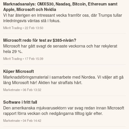
Marknadsanalys: OMXS30, Nasdaq, Bitcoin, Ethereum samt
Apple, Microsoft och Nvidia
Vi har återigen en intressant vecka framför oss, där Trumps tullar
inledningsvis väntas stå i fokus.
Mikrit Trading
• 22 Feb 13:50
Microsoft redo för test av $385-nivån?
Microsoft har gått svagt de senaste veckorna och har rekylerat
hela 29 %.
Mikrit Trading
• 17 Feb 15:39
Köper Microsoft
Marknadsföringsmaterial i samarbete med Nordea. Vi väljer att gå
lång Microsoft här! Aktien har straffats hårt.
Marketmate
• 06 Feb 13:32
Software i fritt fall
Den amerikanska mjukvarusektorn var svag redan innan Microsoft
rapport förra veckan och nedgångarna tilltog igår efter.
Marketmate
• 04 Feb 14:42