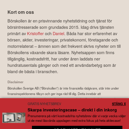
Kort om oss
Börskollen är en prisvinnande nyhetstidning och tjänst för
börsintresserade som grundades 2015. Idag drivs tjänsten
primärt av
Kristoffer
och
Daniel
. Båda har stor erfarenhet av
börsen, aktier, investeringar, privatekonomi, företagande och
motorrelaterat – ämnen som det frekvent skrivs nyheter om till
Börskollens växande skara läsare. Nyhetsappen som finns
tillgänglig, kostnadsfritt, har under åren laddats ner
hundratusentals gånger och med ett användarbetyg som är
bland de bästa i branschen.
Disclaimer
Börskollen Sverige AB ("Börskollen") är inte finansiella rådgivare, står inte under
finansinspektionens tillsyn och ger inga råd till dig. Detta innebär att
investeringsbeslut baserade på information som direkt eller indirekt härrörande
GRATIS NYHETSBREV
STÄNG X
från Börskollen eller personer med koppling till Börskollen, alltid fattas
Skarpa investeringscase – direkt i din inkorg
självständigt av investeraren. Börskollen frånsäger sig allt ansvar för eventuell
förlust eller skada av vad slag det må vara som grundar sig på användandet av
Prenumerera på vårt kostnadsfria nyhetsbrev där vi varje vecka väljer
ut de mest läsvärda uppslagen med extra fokus på heta aktiecase!
material härrörande från tjänsten Börskollen.