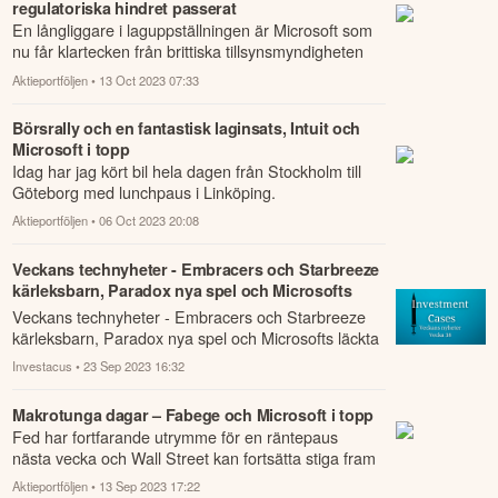
regulatoriska hindret passerat
En långliggare i laguppställningen är Microsoft som
nu får klartecken från brittiska tillsynsmyndigheten
CMA att genomföra förvärvet av Acti...
Aktieportföljen
• 13 Oct 2023 07:33
Börsrally och en fantastisk laginsats, Intuit och
Microsoft i topp
Idag har jag kört bil hela dagen från Stockholm till
Göteborg med lunchpaus i Linköping.
Aktieportföljen
• 06 Oct 2023 20:08
Veckans technyheter - Embracers och Starbreeze
kärleksbarn, Paradox nya spel och Microsofts
läckta dokument.
Veckans technyheter - Embracers och Starbreeze
kärleksbarn, Paradox nya spel och Microsofts läckta
dokument.
Investacus
• 23 Sep 2023 16:32
Makrotunga dagar – Fabege och Microsoft i topp
Fed har fortfarande utrymme för en räntepaus
nästa vecka och Wall Street kan fortsätta stiga fram
till årsskiftet.
Aktieportföljen
• 13 Sep 2023 17:22