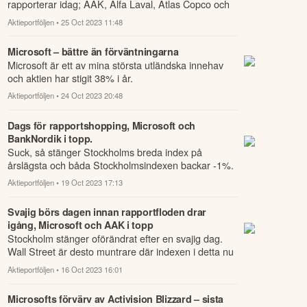
rapporterar idag; AAK, Alfa Laval, Atlas Copco och
SEB, samt amerikanska Microsoft, som r...
Aktieportföljen
• 25 Oct 2023 11:48
Microsoft – bättre än förväntningarna
Microsoft är ett av mina största utländska innehav
och aktien har stigit 38% i år.
Aktieportföljen
• 24 Oct 2023 20:48
Dags för rapportshopping, Microsoft och
BankNordik i topp.
Suck, så stänger Stockholms breda index på
årslägsta och båda Stockholmsindexen backar -1%.
Aktieportföljen
• 19 Oct 2023 17:13
Svajig börs dagen innan rapportfloden drar
igång, Microsoft och AAK i topp
Stockholm stänger oförändrat efter en svajig dag.
Wall Street är desto muntrare där indexen i detta nu
stiger med mer än procent.
Aktieportföljen
• 16 Oct 2023 16:01
Microsofts förvärv av Activision Blizzard – sista