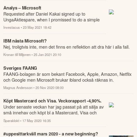
Analys – Microsoft
Requested after Daniel Kakai signed up to
UngaAktiespare, when I promissed to do a simple
analysis on one company.
Investacus
• 23 May 2021 18:42
IBM nästa Microsoft?
Nej, troligtvis inte, men det finns en reflektion att dra här i alla fall.
Kronan till Miljonen
• 25 Jan 2021 20:10
Sveriges FAANG
FAANG-bolagen är som bekant Facebook, Apple, Amazon, Netflix
och Google men Microsoft brukar ibland också räknas in.
Magnus Andersson
• 20 Nov 2020 08:00
Köpt Mastercard och Visa. Veckorapport -4,90%.
Under senaste veckan har jag passat på att sälja av
små innehav och köpt bl a Mastercard, Visa och
Microsoft.
Sparaklokt
• 17 May 2020 16:35
#uppesittarkväll mars 2020 - a new beginning?