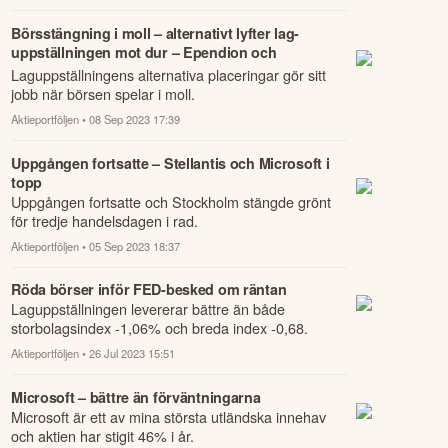
Börsstängning i moll – alternativt lyfter lag-
uppställningen mot dur – Ependion och
Microsoft i topp
Laguppställningens alternativa placeringar gör sitt
jobb när börsen spelar i moll.
Aktieportföljen
• 08 Sep 2023 17:39
Uppgången fortsatte – Stellantis och Microsoft i
topp
Uppgången fortsatte och Stockholm stängde grönt
för tredje handelsdagen i rad.
Aktieportföljen
• 05 Sep 2023 18:37
Röda börser inför FED-besked om räntan
Laguppställningen levererar bättre än både
storbolagsindex -1,06% och breda index -0,68.
Aktieportföljen
• 26 Jul 2023 15:51
Microsoft – bättre än förväntningarna
Microsoft är ett av mina största utländska innehav
och aktien har stigit 46% i år.