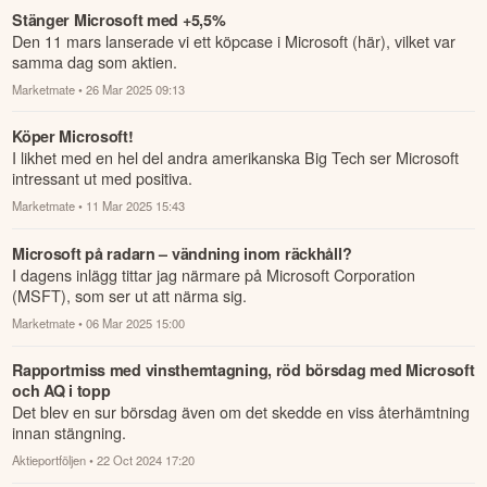
Stänger Microsoft med +5,5%
Den 11 mars lanserade vi ett köpcase i Microsoft (här), vilket var
samma dag som aktien.
Marketmate
• 26 Mar 2025 09:13
Köper Microsoft!
I likhet med en hel del andra amerikanska Big Tech ser Microsoft
intressant ut med positiva.
Marketmate
• 11 Mar 2025 15:43
Microsoft på radarn – vändning inom räckhåll?
I dagens inlägg tittar jag närmare på Microsoft Corporation
(MSFT), som ser ut att närma sig.
Marketmate
• 06 Mar 2025 15:00
Rapportmiss med vinsthemtagning, röd börsdag med Microsoft
och AQ i topp
Det blev en sur börsdag även om det skedde en viss återhämtning
innan stängning.
Aktieportföljen
• 22 Oct 2024 17:20