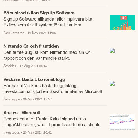
Börsintroduktion SignUp Software
SignUp Software tillhandahåller mjukvara bl.a.
Exflow som är ett system för att hantera
leverantörsfakturor.
Aktiekemisten
• 19 Nov 2021 11:06
Nintendo Q1 och framtiden
Den femte augusti kom Nintendo med sin Q1-
rapport och den var mindre starkt.
Sofokles
• 17 Aug 2021 06:47
Veckans Bästa Ekonomiblogg
Här har ni Veckans bästa blogginlägg:
Investacus har gjort en läsvärd analys av Microsoft
och publicerat den på sin blogg.
Aktiepappa
• 30 May 2021 17:57
Analys - Microsoft
Requested after Daniel Kakai signed up to
UngaAktiespare, when I promissed to do a simple
analysis on one company.
Investacus
• 23 May 2021 20:42