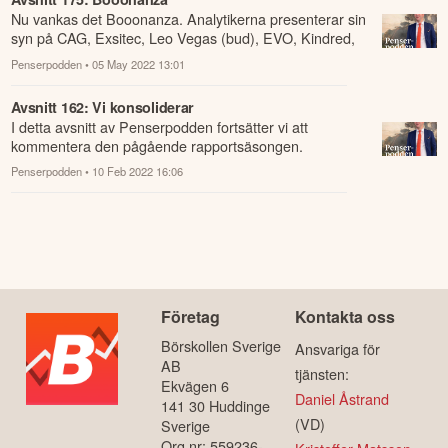
Nu vankas det Booonanza. Analytikerna presenterar sin
syn på CAG, Exsitec, Leo Vegas (bud), EVO, Kindred,
SBB, Temadag Effektivitet, Elander...
Penserpodden
• 05 May 2022 13:01
Avsnitt 162: Vi konsoliderar
I detta avsnitt av Penserpodden fortsätter vi att
kommentera den pågående rapportsäsongen.
Penserpodden
• 10 Feb 2022 16:06
Företag
Kontakta oss
Börskollen Sverige
Ansvariga för
AB
tjänsten:
Ekvägen 6
Daniel Åstrand
141 30 Huddinge
(VD)
Sverige
Org.nr: 559236-