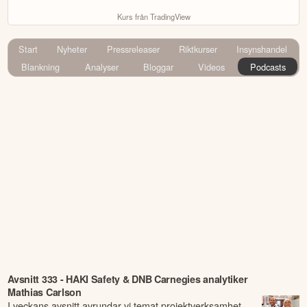
Kurs från TradingView
Start
Nyheter
Pressreleaser
Riktkurser
Insynshandel
Blankning
Analyser
Bloggar
Videos
Podcasts
Avsnitt 333 - HAKI Safety & DNB Carnegies analytiker
Mathias Carlson
I veckans avsnitt avrundar vi temat projektverksamhet