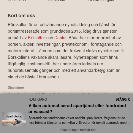
Kort om oss
Börskollen är en prisvinnande nyhetstidning och tjänst för
börsintresserade som grundades 2015. Idag drivs tjänsten
primärt av
Kristoffer
och
Daniel
. Båda har stor erfarenhet av
börsen, aktier, investeringar, privatekonomi, företagande och
motorrelaterat – ämnen som det frekvent skrivs nyheter om till
Börskollens växande skara läsare. Nyhetsappen som finns
tillgänglig, kostnadsfritt, har under åren laddats ner
hundratusentals gånger och med ett användarbetyg som är
bland de bästa i branschen.
Disclaimer
Börskollen Sverige AB ("Börskollen") är inte finansiella rådgivare, står inte under
KOM IGÅNG
STÄNG X
finansinspektionens tillsyn och ger inga råd till dig. Detta innebär att
Vilken automatiserad spartjänst eller fondrobot
investeringsbeslut baserade på information som direkt eller indirekt härrörande
från Börskollen eller personer med koppling till Börskollen, alltid fattas
är vassast?
självständigt av investeraren. Börskollen frånsäger sig allt ansvar för eventuell
Sparande via fondrobotar växer snabbt i popularitet. Vi granskar de
förlust eller skada av vad slag det må vara som grundar sig på användandet av
fyra främsta tjänsterna och vilka vi föredrar för enkelt sparande med
låga avgifter...
material härrörande från tjänsten Börskollen.
Investeringar innebär risk.