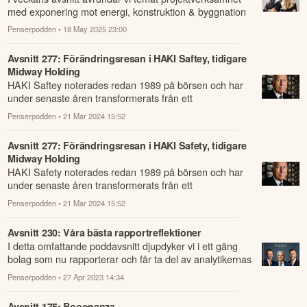
med exponering mot energi, konstruktion & byggnation
och lär oss mer om industribolage...
Penserpodden
• 18 May 2025 23:00
Avsnitt 277: Förändringsresan i HAKI Saftey, tidigare
Midway Holding
HAKI Saftey noterades redan 1989 på börsen och har
under senaste åren transformerats från ett
konglomeratet till att idag fokusera på ställn...
Penserpodden
• 21 Mar 2024 15:52
Avsnitt 277: Förändringsresan i HAKI Safety, tidigare
Midway Holding
HAKI Safety noterades redan 1989 på börsen och har
under senaste åren transformerats från ett
konglomeratet till att idag fokusera på ställn...
Penserpodden
• 21 Mar 2024 15:52
Avsnitt 230: Våra bästa rapportreflektioner
I detta omfattande poddavsnitt djupdyker vi i ett gäng
bolag som nu rapporterar och får ta del av analytikernas
reflektioner.
Penserpodden
• 27 Apr 2023 14:34
Avsnitt 175: Booonanza