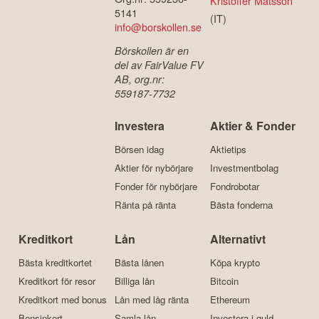
Kristoffer Matsson
5141
(IT)
info@borskollen.se
Börskollen är en
del av FairValue FV
AB, org.nr:
559187-7732
Investera
Aktier & Fonder
Börsen idag
Aktietips
Aktier för nybörjare
Investmentbolag
Fonder för nybörjare
Fondrobotar
Ränta på ränta
Bästa fonderna
Kreditkort
Lån
Alternativt
Bästa kreditkortet
Bästa lånen
Köpa krypto
Kreditkort för resor
Billiga lån
Bitcoin
Kreditkort med bonus
Lån med låg ränta
Ethereum
Bensinkort
Samla lån
Investera i guld