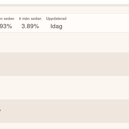
ån sedan
6 mån sedan
Uppdaterad
.93%
3.89%
Idag
P