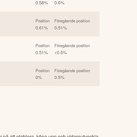
0.58
%
0.6
%
Position
Föregående position
0.61
%
0.51
%
Position
Föregående position
0.51
%
<0.5
%
Position
Föregående position
0
%
0.5
%
r på att etablera, köpa upp och vidareutveckla